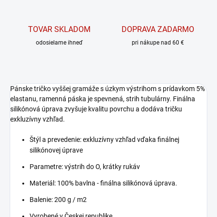
TOVAR SKLADOM
DOPRAVA ZADARMO
odosielame ihneď
pri nákupe nad 60 €
Pánske tričko vyššej gramáže s úzkym výstrihom s prídavkom 5%
elastanu, ramenná páska je spevnená, strih tubulárny. Finálna
silikónová úprava zvyšuje kvalitu povrchu a dodáva tričku
exkluzívny vzhľad.
Štýl a prevedenie: exkluzívny vzhľad vďaka finálnej
silikónovej úprave
Parametre: výstrih do O, krátky rukáv
Materiál: 100% bavlna - finálna silikónová úprava.
Balenie: 200 g / m2
Vyrobené v Českej republike