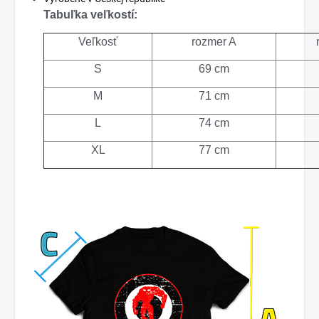
Tabuľka veľkostí:
Veľkosť
rozmer A
S
69 cm
M
71 cm
L
74 cm
XL
77 cm