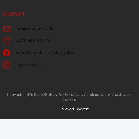
KONTAKT
info
@
supersvaly.sk
+421 940 719 718
SuperSvaly.sk - doplnky výživy
supersvaly.sk
Copyright 2026
SuperSvaly.sk
. Všetky práva vyhradené.
Upraviť nastavenie
cookies
Vytvoril Shoptet