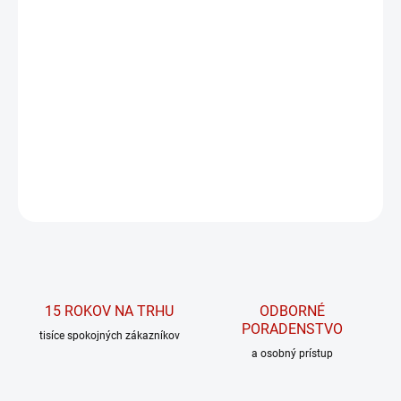
MÔŽEME DORUČIŤ DO:
ZVOĽTE VARIANT
MOŽNOSTI DORUČENIA
−
+
PRIDAŤ DO KOŠÍKA
Pánske tričko vhodné do fitka
DETAILNÉ INFORMÁCIE
OPÝTAŤ SA
15 ROKOV NA TRHU
ODBORNÉ
PORADENSTVO
tisíce spokojných zákazníkov
a osobný prístup