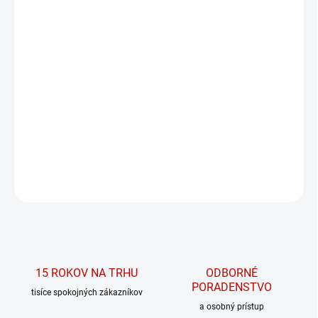
MÔŽEME DORUČIŤ DO:
ZVOĽTE VARIANT
MOŽNOSTI DORUČENIA
−
+
PRIDAŤ DO KOŠÍKA
Tričko Seamless s dlhým rukávom z kolekcia POWER NEBBIA.
DETAILNÉ INFORMÁCIE
OPÝTAŤ SA
15 ROKOV NA TRHU
ODBORNÉ
PORADENSTVO
tisíce spokojných zákazníkov
a osobný prístup