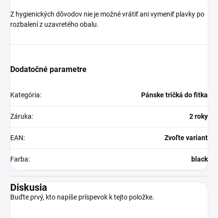
Z hygienických dôvodov nie je možné vrátiť ani vymeniť plavky po
rozbalení z uzavretého obalu.
Dodatočné parametre
Kategória
:
Pánske tričká do fitka
Záruka
:
2 roky
EAN
:
Zvoľte variant
Farba
:
black
Diskusia
Buďte prvý, kto napíše príspevok k tejto položke.