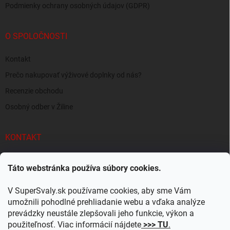
Podmienky ochrany osobných údajov (GDPR)
O SPOLOČNOSTI
Kontakt
Prečo nakupovať výživové doplnky od nás?
Recenzie obchodu
Osobný odber v Žiline
KONTAKT
info
@
supersvaly.sk
Táto webstránka používa súbory cookies.
+421 940 719 718
V SuperSvaly.sk používame cookies, aby sme Vám
SuperSvaly.sk - doplnky výživy
umožnili pohodlné prehliadanie webu a vďaka analýze
prevádzky neustále zlepšovali jeho funkcie, výkon a
supersvaly.sk
použiteľnosť. Viac informácií nájdete
>>> TU
.