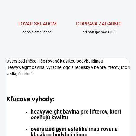
TOVAR SKLADOM
DOPRAVA ZADARMO
odosielame ihneď
pri nákupe nad 60 €
Oversized tričko inšpirované klasikou bodybuildingu.
Heavyweight bavlna, výrazné logo a rebelský vibe pre lifterov, ktorí
vedia, čo chcú.
Kľúčové výhody:
heavyweight bavlna pre lifterov, ktorí
oceňujú kvalitu
oversized gym estetika inšpirovaná
klasikou bodybuildingu