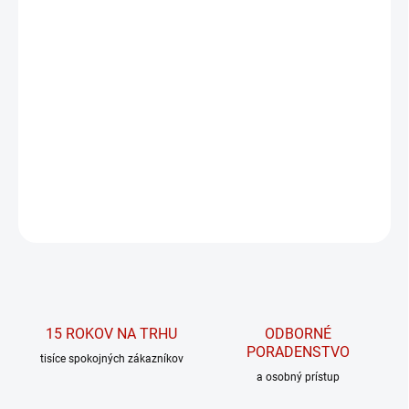
MOŽNOSTI DORUČENIA
−
+
PRIDAŤ DO KOŠÍKA
NEBBIA oversized tričko z kolekcie POWER.
DETAILNÉ INFORMÁCIE
OPÝTAŤ SA
15 ROKOV NA TRHU
ODBORNÉ
PORADENSTVO
tisíce spokojných zákazníkov
a osobný prístup