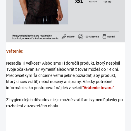
Vrátenie:
Nesadla Ti veľkosť? Alebo sme Ti doručili produkt, ktorý nesplnil
Tvoje očakávania? Vymeniť alebo vrátiť tovar môžeš do 14 dní.
Predovšetkým Ťa chceme veľmi pekne požiadať, aby produkt,
ktorý chceš vrátiť, nebol nosený ani praný. Všetky potrebné
informácie ako postupovať nájdeš v sekcii
"Vrátenie tovaru”
.
Z hygienických dôvodov nie je možné vrátiť ani vymeniť plavky po
rozbalení z uzavretého obalu.