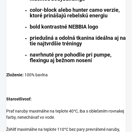
color-block alebo hunter camo verzie,
ktoré prinášajú rebelskú energiu
bold kontrastné NEBBIA logo
priedušná a odolná tkanina ideálna aj na
tie najtvrdšie tréningy
navrhnuté pre pohodlie pri pumpe,
flexingu aj bežnom nosení
Zloženie:
100% bavlna
Starostlivosť:
Prať naruby maximálne na teplote 40°C, iba s oblečením rovnakej
farby, nenechávať vo vode.
Žehliť maximálne na teplote 110°C bez pary prevrátené naruby,