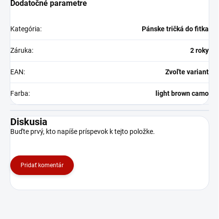
Dodatočné parametre
Kategória
:
Pánske tričká do fitka
Záruka
:
2 roky
EAN
:
Zvoľte variant
Farba
:
light brown camo
Diskusia
Buďte prvý, kto napíše príspevok k tejto položke.
Pridať komentár