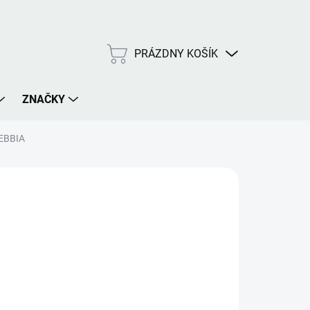
PRÁZDNY KOŠÍK
NÁKUPNÝ
KOŠÍK
ZNAČKY
NEBBIA