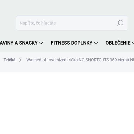
Hľadať
AVINY A SNACKY
FITNESS DOPLNKY
OBLEČENIE
Tričká
Washed-off oversized tričko NO SHORTCUTS 369 čierna 
nia
ZNAČKA:
NEBBIA
49,90 €
Jednotková
ZVOĽTE VARIANT
cena:
VEĽKOSŤ
MOŽNOSTI DORUČENIA