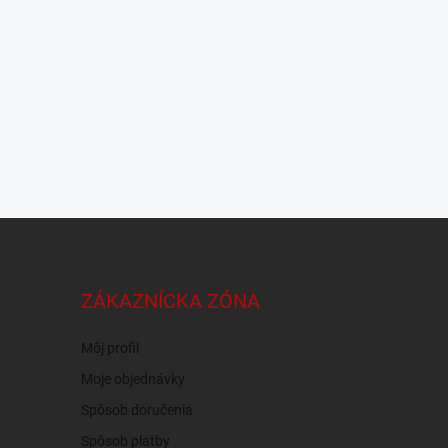
ZÁKAZNÍCKA ZÓNA
Môj profil
Moje objednávky
Spôsob doručenia
Spôsob platby