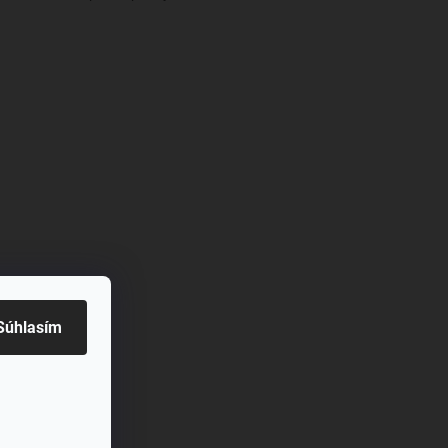
živy
Súhlasím