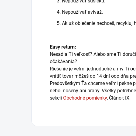
Nepoužívať sušičku.
Nepoužívať aviváž.
Ak už oblečenie nechceš, recykluj h
Easy return:
Nesadla Ti veľkosť? Alebo sme Ti doručil
očakávania?
Riešenie je veľmi jednoduché a my Ti 
vrátiť tovar môžeš do 14 dní odo dňa pre
Predovšetkým Ťa chceme veľmi pekne poži
nebol nosený ani praný. Všetky potrebn
sekcii
Obchodné pomienky
, Článok IX.