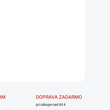
ko NO SHORTCUTS 369
OPÝTAŤ SA
OM
DOPRAVA ZADARMO
pri nákupe nad 60 €