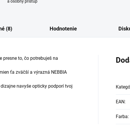
a osobný prístup
é (8)
Hodnotenie
Disk
e presne to, čo potrebuješ na
Dod
amien ťa zväčší a výrazná NEBBIA
izajne navyše opticky podporí tvoj
Kategó
EAN
:
Farba
: