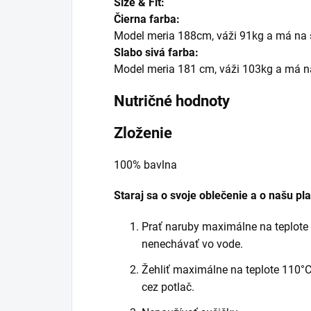
Size & Fit:
Čierna farba:
Model meria 188cm, váži 91kg a má na 
Slabo sivá farba:
Model meria 181 cm, váži 103kg a má na
Nutričné hodnoty
Zloženie
100% bavlna
Staraj sa o svoje oblečenie a o našu pl
Prať naruby maximálne na teplote 
nenechávať vo vode.
Žehliť maximálne na teplote 110°C 
cez potlač.