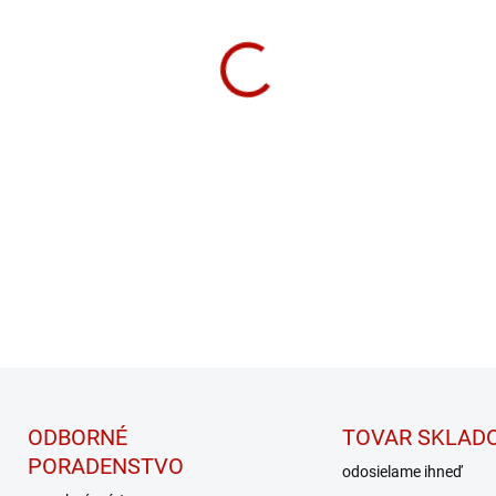
Washed-off oversized trič
DETAILNÉ INFORMÁCIE
ODBORNÉ
TOVAR SKLAD
PORADENSTVO
odosielame ihneď