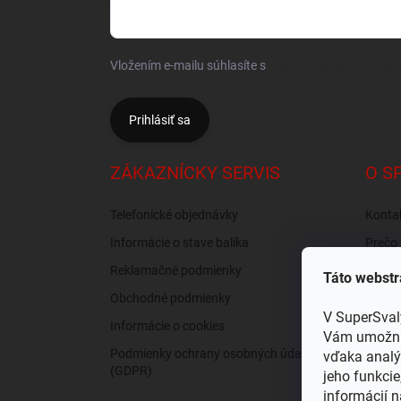
Vložením e-mailu súhlasíte s
podmienkami ochrany 
Prihlásiť sa
ZÁKAZNÍCKY SERVIS
O S
Telefonické objednávky
Konta
Informácie o stave balíka
Prečo 
nás?
Reklamačné podmienky
Táto webstr
Recen
Obchodné podmienky
Osobný
V SuperSval
Informácie o cookies
Vám umožnil
Podmienky ochrany osobných údajov
vďaka analý
(GDPR)
jeho funkcie
informácií n