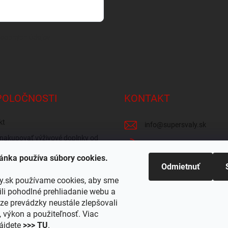
osobných údajov
POLOČNOSTI
KONTAKT
kt
info
@
supersvaly.sk
nakupovať výživové doplnky od
+421 940 719 718
ánka používa súbory cookies.
zie obchodu
SuperSvaly.sk - doplnky vý
Odmietnuť
 odber v Žiline
y.sk používame cookies, aby sme
supersvaly.sk
i pohodlné prehliadanie webu a
ze prevádzky neustále zlepšovali
, výkon a použiteľnosť. Viac
ájdete
>>> TU
.