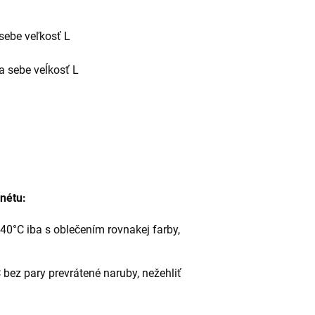
sebe veľkosť L
 sebe veĺkosť L
anétu:
40°C iba s oblečením rovnakej farby,
bez pary prevrátené naruby, nežehliť