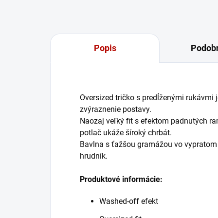
Popis
Podobn
Oversized tričko s predĺženými rukávmi j
zvýraznenie postavy.
Naozaj veľký fit s efektom padnutých r
potlač ukáže šíroký chrbát.
Bavlna s ťažšou gramážou vo vypratom d
hrudník.
Produktové informácie:
Washed-off efekt