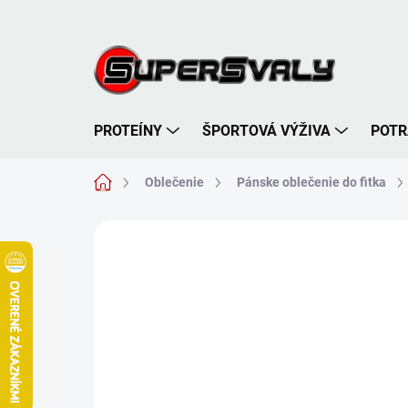
Prejsť
na
obsah
PROTEÍNY
ŠPORTOVÁ VÝŽIVA
POTR
Domov
Oblečenie
Pánske oblečenie do fitka
Neohodnotené
Podrobnosti hodnote