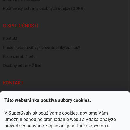
Podmienky ochrany osobných údajov (GDPR)
O SPOLOČNOSTI
Kontakt
Prečo nakupovať výživové doplnky od nás?
Recenzie obchodu
Osobný odber v Žiline
KONTAKT
info
@
supersvaly.sk
Táto webstránka používa súbory cookies.
+421 940 719 718
V SuperSvaly.sk používame cookies, aby sme Vám
SuperSvaly.sk - doplnky výživy
umožnili pohodlné prehliadanie webu a vďaka analýze
prevádzky neustále zlepšovali jeho funkcie, výkon a
supersvaly.sk