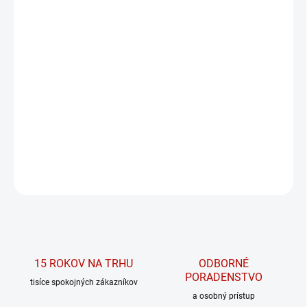
MÔŽEME DORUČIŤ DO:
ZVOĽTE VARIANT
MOŽNOSTI DORUČENIA
−
+
PRIDAŤ DO KOŠÍKA
Tréningové šortky z kolekcie POWER od značky NEBBIA.
DETAILNÉ INFORMÁCIE
OPÝTAŤ SA
15 ROKOV NA TRHU
ODBORNÉ
PORADENSTVO
tisíce spokojných zákazníkov
a osobný prístup