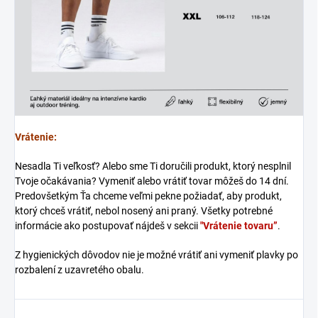
Vrátenie:
Nesadla Ti veľkosť? Alebo sme Ti doručili produkt, ktorý nesplnil
Tvoje očakávania? Vymeniť alebo vrátiť tovar môžeš do 14 dní.
Predovšetkým Ťa chceme veľmi pekne požiadať, aby produkt,
ktorý chceš vrátiť, nebol nosený ani praný. Všetky potrebné
informácie ako postupovať nájdeš v sekcii
"Vrátenie tovaru”
.
Z hygienických dôvodov nie je možné vrátiť ani vymeniť plavky po
rozbalení z uzavretého obalu.