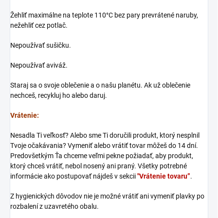
Žehliť maximálne na teplote 110°C bez pary prevrátené naruby,
nežehliť cez potlač.
Nepoužívať sušičku.
Nepoužívať aviváž.
Staraj sa o svoje oblečenie a o našu planétu. Ak už oblečenie
nechceš, recykluj ho alebo daruj.
Vrátenie:
Nesadla Ti veľkosť? Alebo sme Ti doručili produkt, ktorý nesplnil
Tvoje očakávania? Vymeniť alebo vrátiť tovar môžeš do 14 dní.
Predovšetkým Ťa chceme veľmi pekne požiadať, aby produkt,
ktorý chceš vrátiť, nebol nosený ani praný. Všetky potrebné
informácie ako postupovať nájdeš v sekcii
"Vrátenie tovaru”
.
Z hygienických dôvodov nie je možné vrátiť ani vymeniť plavky po
rozbalení z uzavretého obalu.