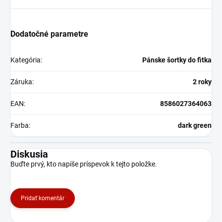
Dodatočné parametre
Kategória
:
Pánske šortky do fitka
Záruka
:
2 roky
EAN
:
8586027364063
Farba
:
dark green
Diskusia
Buďte prvý, kto napíše príspevok k tejto položke.
Pridať komentár