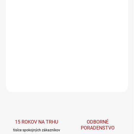
MÔŽEME DORUČIŤ DO:
ZVOĽTE VARIANT
MOŽNOSTI DORUČENIA
−
+
PRIDAŤ DO KOŠÍKA
Oversized tréningové šortky 876 z kolekcie
PRIMAL od značky NEBBIA.
DETAILNÉ INFORMÁCIE
OPÝTAŤ SA
15 ROKOV NA TRHU
ODBORNÉ
PORADENSTVO
tisíce spokojných zákazníkov