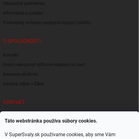
Obchodné podmienky
Informácie o cookies
Podmienky ochrany osobných údajov (GDPR)
O SPOLOČNOSTI
Kontakt
Prečo nakupovať výživové doplnky od nás?
Recenzie obchodu
Osobný odber v Žiline
KONTAKT
info
@
supersvaly.sk
Táto webstránka používa súbory cookies.
+421 940 719 718
V SuperSvaly.sk používame cookies, aby sme Vám