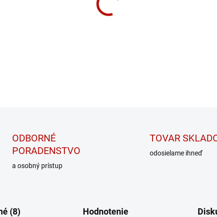
Oriešková BOMBA plná zdravý
DETAILNÉ INFORMÁCIE
ODBORNÉ
TOVAR SKLAD
PORADENSTVO
odosielame ihneď
a osobný prístup
é (8)
Hodnotenie
Disk