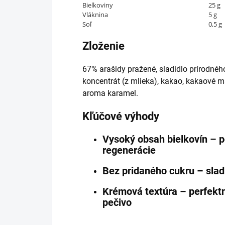
Bielkoviny
25 g
Vláknina
5 g
Soľ
0,5 g
Zloženie
67% arašidy pražené, sladidlo prírodnéh
koncentrát (z mlieka), kakao, kakaové ma
aroma karamel.
Kľúčové výhody
Vysoký obsah bielkovín – p
regenerácie
Bez pridaného cukru – slad
Krémová textúra – perfektn
pečivo