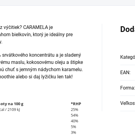
ez výčitiek? CARAMELA je
Dod
om bielkovín, ktorý je ideálny pre
y.
 srvátkového koncentrátu a je sladený
Kategó
vému maslu, kokosovému oleju a štipke
odnú chuť s jemným nádychom karamelu.
EAN
:
othie alebo si daj lyžičku len tak!
Forma
Veľkos
oty na 100 g
*RHP
al / 2109 kJ
25%
54%
40%
5%
3%