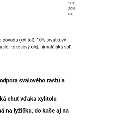
50%
20%
8%
o pôvodu (xylitol), 10% srvátkový
slo, kokosový olej, himalájská soľ,
odpora svalového rastu a
ká chuť vďaka xylitolu
á na lyžičku, do kaše aj na