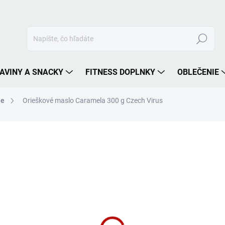
Hľadať
AVINY A SNACKY
FITNESS DOPLNKY
OBLEČENIE
je
Orieškové maslo Caramela 300 g Czech Virus
nia
ZNAČKA:
CZECH VIRUS
8,90 €
Jednotková
SKLADOM
cena:
MÔŽEME DORUČIŤ DO:
11.8.2
−
+