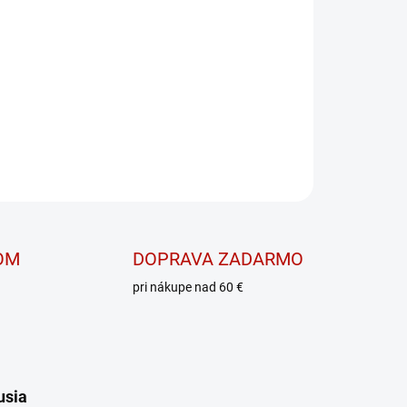
ch tukov a bielkovín
OPÝTAŤ SA
OM
DOPRAVA ZADARMO
pri nákupe nad 60 €
usia