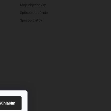
Moje objednávky
Spôsob doručenia
Spôsob platby
živy
Súhlasím