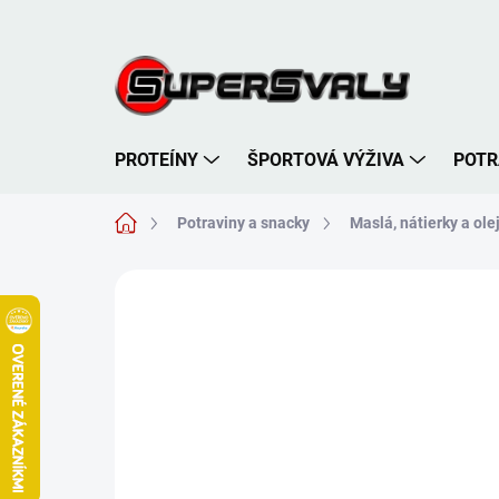
Prejsť
na
obsah
PROTEÍNY
ŠPORTOVÁ VÝŽIVA
POTR
Domov
Potraviny a snacky
Maslá, nátierky a ole
Neohodnotené
Podrobnosti hodnote