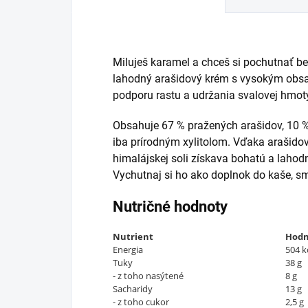
Miluješ karamel a chceš si pochutnať b
lahodný arašidový krém s vysokým obsah
podporu rastu a udržania svalovej hmot
Obsahuje 67 % pražených arašidov, 10 %
iba prírodným xylitolom. Vďaka arašido
himalájskej soli získava bohatú a lah
Vychutnaj si ho ako doplnok do kaše, smo
Nutričné hodnoty
Nutrient
Hodn
Energia
504 kc
Tuky
38 g
- z toho nasýtené
8 g
Sacharidy
13 g
- z toho cukor
2,5 g