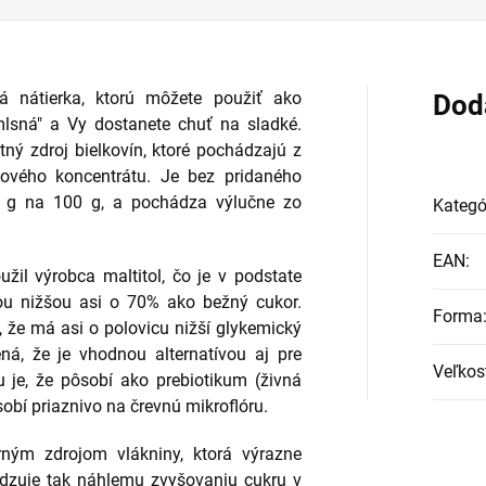
á nátierka, ktorú môžete použiť ako
Dod
mlsná" a Vy dostanete chuť na sladké.
tný zdroj bielkovín, ktoré pochádzajú z
nového koncentrátu. Je bez pridaného
,6 g na 100 g, a pochádza výlučne zo
Kategó
EAN
:
žil výrobca maltitol, čo je v podstate
tou nižšou asi o 70% ako bežný cukor.
Forma
 že má asi o polovicu nižší glykemický
ná, že je vhodnou alternatívou aj pre
Veľkos
u je, že pôsobí ako prebiotikum (živná
sobí priaznivo na črevnú mikroflóru.
rným zdrojom vlákniny, ktorá výrazne
dzuje tak náhlemu zvyšovaniu cukru v