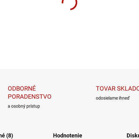
Zdravá alternatíva pre všetk
DETAILNÉ INFORMÁCIE
ODBORNÉ
TOVAR SKLAD
PORADENSTVO
odosielame ihneď
a osobný prístup
é (8)
Hodnotenie
Disk