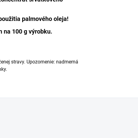
použitia palmového oleja!
n na 100 g výrobku.
ženej stravy. Upozornenie: nadmerná
nky.