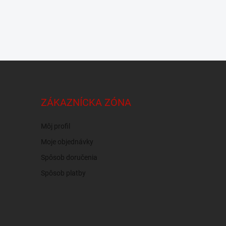
ZÁKAZNÍCKA ZÓNA
Môj profil
Moje objednávky
Spôsob doručenia
Spôsob platby