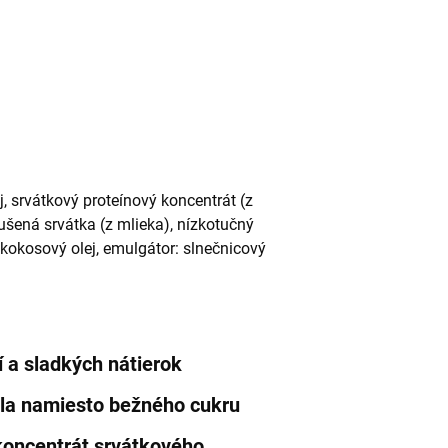
j, srvátkový proteínový koncentrát (z
sušená srvátka (z mlieka), nízkotučný
kokosový olej, emulgátor: slnečnicový
í a sladkých nátierok
idla namiesto bežného cukru
 koncentrát srvátkového