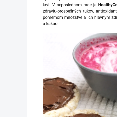
krvi. V neposlednom rade je
HealthyCo
zdraviu-prospešných tukov, antioxidan
pomernom množstve a ich hlavným zdr
a kakao.