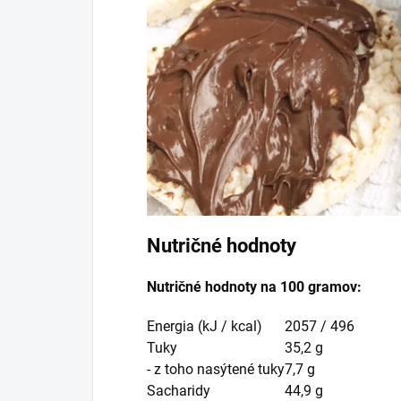
Nutričné hodnoty
Nutričné hodnoty na 100 gramov:
Energia (kJ / kcal)
2057 / 496
Tuky
35,2 g
- z toho nasýtené tuky
7,7 g
Sacharidy
44,9 g