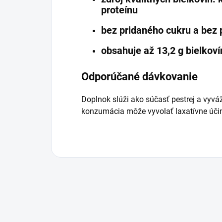
proteínu
bez pridaného cukru a bez 
obsahuje až 13,2 g bielkoví
Odporúčané dávkovanie
Doplnok slúži ako súčasť pestrej a vyvá
konzumácia môže vyvolať laxatívne úči