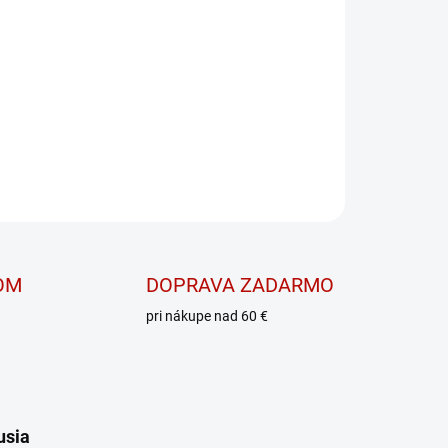
y mlsné jazýčky
OPÝTAŤ SA
OM
DOPRAVA ZADARMO
pri nákupe nad 60 €
usia