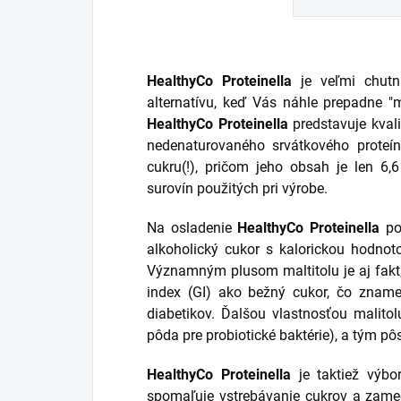
HealthyCo Proteinella
je veľmi chutn
alternatívu, keď Vás náhle prepadne "
HealthyCo Proteinella
predstavuje kvali
nedenaturovaného srvátkového proteí
cukru(!), pričom jeho obsah je len 6
surovín použitých pri výrobe.
Na osladenie
HealthyCo Proteinella
pou
alkoholický cukor s kalorickou hodno
Významným plusom maltitolu je aj fakt,
index (GI) ako bežný cukor, čo zname
diabetikov. Ďalšou vlastnosťou malitol
pôda pre probiotické baktérie), a tým pô
HealthyCo Proteinella
je taktiež výbo
spomaľuje vstrebávanie cukrov a zame