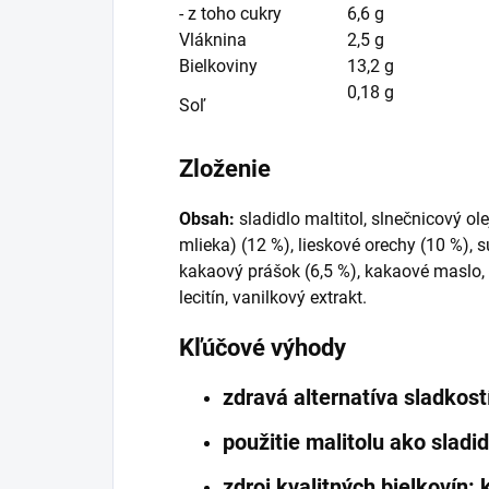
- z toho cukry
6,6 g
Vláknina
2,5 g
Bielkoviny
13,2 g
0,18 g
Soľ
Zloženie
Obsah:
sladidlo maltitol, slnečnicový ole
mlieka) (12 %), lieskové orechy (10 %), 
kakaový prášok (6,5 %), kakaové maslo, 
lecitín, vanilkový extrakt.
Kľúčové výhody
zdravá alternatíva sladkost
použitie malitolu ako slad
zdroj kvalitných bielkovín: