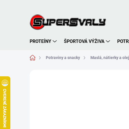
Prejsť
na
obsah
PROTEÍNY
ŠPORTOVÁ VÝŽIVA
POTR
Domov
Potraviny a snacky
Maslá, nátierky a ole
Neohodnotené
Podrobnosti hodnote