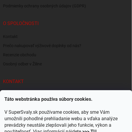
Podmienky ochrany osobných údajov (GDPR)
O SPOLOČNOSTI
Kontakt
Prečo nakupovať výživové doplnky od nás?
Recenzie obchodu
Osobný odber v Žiline
KONTAKT
info
@
supersvaly.sk
Táto webstránka používa súbory cookies.
+421 940 719 718
V SuperSvaly.sk používame cookies, aby sme Vám
SuperSvaly.sk - doplnky výživy
umožnili pohodlné prehliadanie webu a vďaka analýze
prevádzky neustále zlepšovali jeho funkcie, výkon a
supersvaly.sk
použiteľnosť. Viac informácií nájdete
>>> TU
.