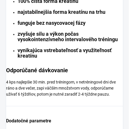
100% čistá forma kreatínu
najstabilnejšia forma kreatínu na trhu
funguje bez nasycovacej fázy
zvyšuje silu a výkon počas
vysokointenzívneho intervalového tréningu
vynikajúca vstrebateľnosť a využiteľnosť
kreatínu
Odporúčané dávkovanie
4 kps najlepšie 30 min. pred tréningom, v netréningové dni dve
ráno a dve večer, zapi väčším množstvom vody, odporúčame
užívať 6 týždňov, potom je nutné zaradiť 2-4 týždne pauzu.
Dodatočné parametre