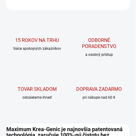
OPÝTAŤ SA
15 ROKOV NA TRHU
ODBORNÉ
PORADENSTVO
tisíce spokojných zákazníkov
a osobný prístup
TOVAR SKLADOM
DOPRAVA ZADARMO
odosielame ihneď
pri nákupe nad 60 €
Maximum Krea-Genic je najnovšia patentovaná
technológia, zaručuje 100%-nú čistotu bez