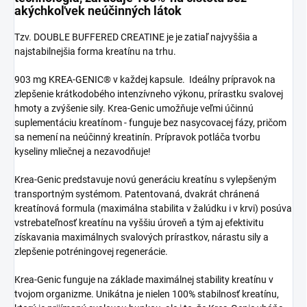
akýchkoľvek neúčinných látok
Tzv. DOUBLE BUFFERED CREATINE je je zatiaľ najvyššia a
najstabilnejšia forma kreatínu na trhu.
903 mg KREA-GENIC® v každej kapsule. Ideálny prípravok na
zlepšenie krátkodobého intenzívneho výkonu, prírastku svalovej
hmoty a zvýšenie sily. Krea-Genic umožňuje veľmi účinnú
suplementáciu kreatínom - funguje bez nasycovacej fázy, pričom
sa nemení na neúčinný kreatinín. Prípravok potláča tvorbu
kyseliny mliečnej a nezavodňuje!
Krea-Genic predstavuje novú generáciu kreatínu s vylepšeným
transportným systémom. Patentovaná, dvakrát chránená
kreatínová formula (maximálna stabilita v žalúdku i v krvi) posúva
vstrebateľnosť kreatínu na vyššiu úroveň a tým aj efektivitu
získavania maximálnych svalových prírastkov, nárastu sily a
zlepšenie potréningovej regenerácie.
Krea-Genic funguje na základe maximálnej stability kreatínu v
tvojom organizme. Unikátna je nielen 100% stabilnosť kreatínu,