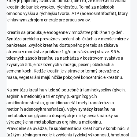
ktorý je prijímaný svalovou bunkou, ale i to, že Krea-Genic vháňa
kreatín do buniek vysokou rýchlosťou. To má za následok
omnoho vyššiu a rýchlejšiu tvorbu ATP (adenosintrifosfát), ktorý
je hlavným zdrojom energie pre prácu svalov.
Kreatín sa produkuje endogénne v množstve približne 1 g/deň.
Syntéza prebieha prevažne v pečeni, obličkách a v menšej miere v
pankrease. Zvyšok kreatínu dostupného pre telo sa získava
stravou v množstve približne 1 g/d pri všežravej strave. 95 %
telesných zásob kreatínu sa nachádza v kostrovom svalstve a
zvyšných 5 % je rozložených v mozgu, pečeni, obličkách a
semenníkoch. Keďže kreatín je v strave prítomný prevažne z
mäsa, vegetariáni majú nižšie pokojové koncentrácie kreatínu.
Na syntézu kreatínu v tele sú potrebné tri aminokyseliny (glycín,
arginín a metionín) a tri enzýmy (L-arginín:glycín
amidinotransferáza, guanidinoacetát metyltransferáza a
metionín adenosyltransferáza). Vplyv syntézy kreatínu na
metabolizmus glycínu u dospelých je nízky, avšak nároky sú
výraznejšie na metabolizmus arginínu a metionínu.
Pravidelne sa uvádza, že suplementácia kreatínom v kombinácii s
ťažkým tréningom vedie k zvýšeniu fyzickej výkonnosti, hmotnosti