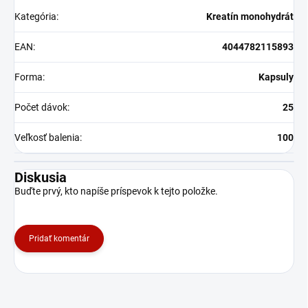
Kategória
:
Kreatín monohydrát
EAN
:
4044782115893
Forma
:
Kapsuly
Počet dávok
:
25
Veľkosť balenia
:
100
Diskusia
Buďte prvý, kto napíše príspevok k tejto položke.
Pridať komentár