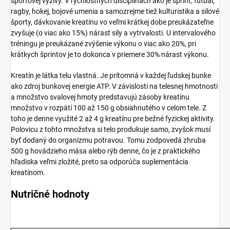
športovej výživy. V rýchlostných disciplínach ako je šprint, futbal,
ragby, hokej, bojové umenia a samozrejme tiež kulturistika a silové
športy, dávkovanie kreatínu vo veľmi krátkej dobe preukázateľne
zvyšuje (o viac ako 15%) nárast sily a vytrvalosti. U intervalového
tréningu je preukázané zvýšenie výkonu o viac ako 20%, pri
krátkych šprintov je to dokonca v priemere 30% nárast výkonu.
Kreatín je látka telu vlastná. Je prítomná v každej ľudskej bunke
ako zdroj bunkovej energie ATP. V závislosti na telesnej hmotnosti
a množstvo svalovej hmoty predstavujú zásoby kreatínu
množstvo v rozpätí 100 až 150 g obsiahnutého v celom tele. Z
toho je denne využité 2 až 4 g kreatínu pre bežné fyzickej aktivity.
Polovicu z tohto množstva si telo produkuje samo, zvyšok musí
byť dodaný do organizmu potravou. Tomu zodpovedá zhruba
500 g hovädzieho mäsa alebo rýb denne, čo je z praktického
hľadiska veľmi zložité, preto sa odporúča suplementácia
kreatínom.
Nutričné hodnoty