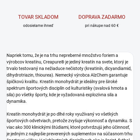
TOVAR SKLADOM
DOPRAVA ZADARMO
odosielame ihneď
pri nákupe nad 60 €
Napriek tomu, že je na trhu nepreberné množstvo foriem a
výrobcov kreatínu, Creapure® je jediný kreatín na svete, ktorý je
trvalo testovaný na nežiaduce nečistoty (kreatinín, dicyandiamid,
dihydrotriazin, thiourea). Nemecký výrobca AlzChem garantuje
špičkovú kvalitu. Kreatín monohydrát je ideálny pre široké
spektrum športových disciplín od kulturistiky (svalová hmota a
sila) po všetky športy, kde je vyžadovaná explozívna sila a
dynamika.
Kreatín monohydrát je po dlhé roky využívaný vo všetkých
športových odvetviach, pretože zvyšuje výkonnosť a dynamiku. S
viac ako 300 klinickými štúdiami, ktoré potvrdzujú jeho účinnosť,
je jedným z najlepšie preverených suplementov na súčasnom trhu