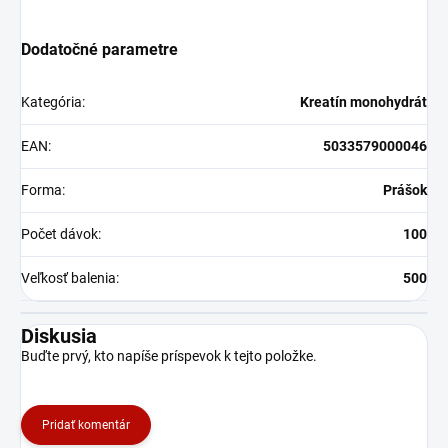
Dodatočné parametre
Kategória
:
Kreatín monohydrát
EAN
:
5033579000046
Forma
:
Prášok
Počet dávok
:
100
Veľkosť balenia
:
500
Diskusia
Buďte prvý, kto napíše príspevok k tejto položke.
Pridať komentár