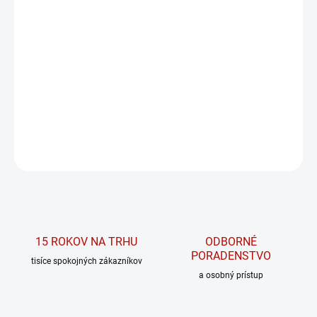
MOŽNOSTI
DORUČENIA
−
+
PRIDAŤ DO KOŠÍKA
Najčistejší patentovaný Creapure® kreatín monohydrát
DETAILNÉ INFORMÁCIE
OPÝTAŤ SA
15 ROKOV NA TRHU
ODBORNÉ
PORADENSTVO
tisíce spokojných zákazníkov
a osobný prístup