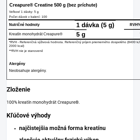
Creapure® Creatine 500 g (bez príchute)
Veľkosť 1 dávky: 5 g
Počet dávok v balení: 100
1 dávka
(5 g)
Nutričné hodnoty
RVH
5
g
Kreatín monohydrát Creapure®
*RVH - Referenčná výživová hodnota. Referenčný príjem priemerného dospelého (8400 kJ
2000 kcal)
**RVH nie je stanovené
Alergény
Neobsahuje alergény.
Zloženie
100% kreatín monohydrát Creapure®.
Kľúčové výhody
najčistejšia možná forma kreatínu
zlepšuje aktuálny fyzický výkon