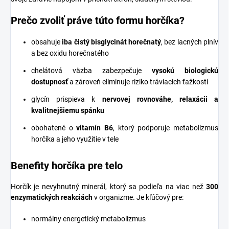
Prečo zvoliť práve túto formu horčíka?
obsahuje
iba čistý bisglycinát horečnatý
, bez lacných plnív
a bez oxidu horečnatého
chelátová väzba zabezpečuje
vysokú biologickú
dostupnosť
a zároveň eliminuje riziko tráviacich ťažkostí
glycín prispieva k
nervovej rovnováhe, relaxácii a
kvalitnejšiemu spánku
obohatené o
vitamín B6
, ktorý podporuje metabolizmus
horčíka a jeho využitie v tele
Benefity horčíka pre telo
Horčík je nevyhnutný minerál, ktorý sa podieľa na viac než
300
enzymatických reakciách
v organizme. Je kľúčový pre:
normálny energetický metabolizmus