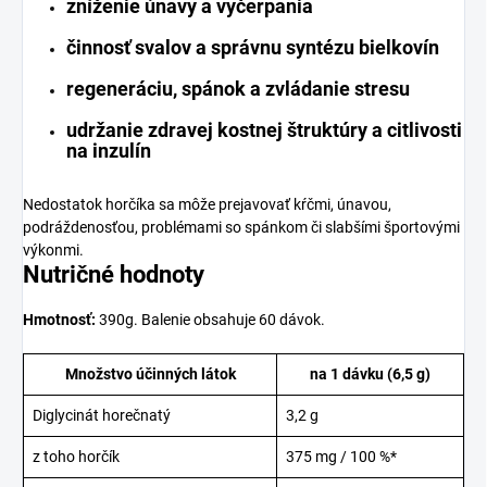
zníženie únavy a vyčerpania
činnosť svalov a správnu syntézu bielkovín
regeneráciu, spánok a zvládanie stresu
udržanie zdravej kostnej štruktúry a citlivosti
na inzulín
Nedostatok horčíka sa môže prejavovať kŕčmi, únavou,
podráždenosťou, problémami so spánkom či slabšími športovými
výkonmi.
Nutričné hodnoty
Hmotnosť:
390g. Balenie obsahuje 60 dávok.
Množstvo účinných látok
na 1 dávku (6,5 g)
Diglycinát horečnatý
3,2 g
z toho horčík
375 mg / 100 %*