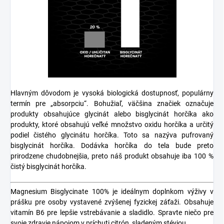
Hlavným dôvodom je vysoká biologická dostupnosť, populárny
termín pre „absorpciu“. Bohužiaľ, väčšina značiek označuje
produkty obsahujúce glycinát alebo bisglycinát horčíka ako
produkty, ktoré obsahujú veľké množstvo oxidu horčíka a určitý
podiel čistého glycinátu horčíka. Toto sa nazýva pufrovaný
bisglycinát horčíka. Dodávka horčíka do tela bude preto
prirodzene chudobnejšia, preto náš produkt obsahuje iba 100 %
čistý bisglycinát horčíka.
Magnesium Bisglycinate 100% je ideálnym doplnkom výživy v
prášku pre osoby vystavené zvýšenej fyzickej záťaži. Obsahuje
vitamín B6 pre lepšie vstrebávanie a sladidlo. Spravte niečo pre
svoje zdravie nápojom v príchuti citrón, sladeným stéviou.