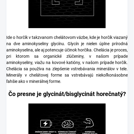
Ide o horčík v takzvanom chelátovom väzbe, kde je horčík viazaný
na dve aminokyseliny glycínu. Glycín je nielen úplne prírodná
aminokyselina, ale aj potencuje účinok horčíka. Chelácia je proces,
pri ktorom sa organické zlúčeniny, v našom prípade
aminokyseliny, viažu na kovové katióny, v našom prípade horčík.
Chelácia sa používa na zlepšenie vstrebávania minerálov v tele.
Minerály v chelátovej forme sa vstrebávajú niekoľkonásobne
ľahšie ako v minerálnej forme.
Čo presne je glycinát/bisglycinát horečnatý?