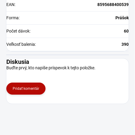
EAN
:
8595688400539
Forma
:
Prášok
Počet dávok
:
60
Veľkosť balenia
:
390
Diskusia
Buďte prvý, kto napíše príspevok k tejto položke.
Pridať komentár