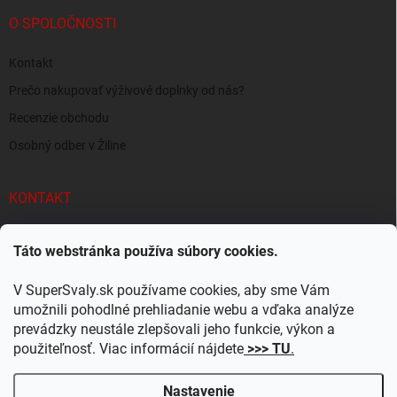
O SPOLOČNOSTI
Kontakt
Prečo nakupovať výživové doplnky od nás?
Recenzie obchodu
Osobný odber v Žiline
KONTAKT
info
@
supersvaly.sk
Táto webstránka používa súbory cookies.
+421 940 719 718
V SuperSvaly.sk používame cookies, aby sme Vám
SuperSvaly.sk - doplnky výživy
umožnili pohodlné prehliadanie webu a vďaka analýze
prevádzky neustále zlepšovali jeho funkcie, výkon a
supersvaly.sk
použiteľnosť. Viac informácií nájdete
>>> TU
.
Nastavenie