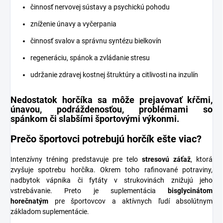
činnosť nervovej sústavy a psychickú pohodu
zníženie únavy a vyčerpania
činnosť svalov a správnu syntézu bielkovín
regeneráciu, spánok a zvládanie stresu
udržanie zdravej kostnej štruktúry a citlivosti na inzulín
Nedostatok horčíka sa môže prejavovať kŕčmi,
únavou, podráždenosťou, problémami so
spánkom či slabšími športovými výkonmi.
Prečo športovci potrebujú horčík ešte viac?
Intenzívny tréning predstavuje pre telo
stresovú záťaž
, ktorá
zvyšuje spotrebu horčíka. Okrem toho rafinované potraviny,
nadbytok vápnika či fytáty v strukovinách znižujú jeho
vstrebávanie. Preto je suplementácia
bisglycinátom
horečnatým
pre športovcov a aktívnych ľudí absolútnym
základom suplementácie.