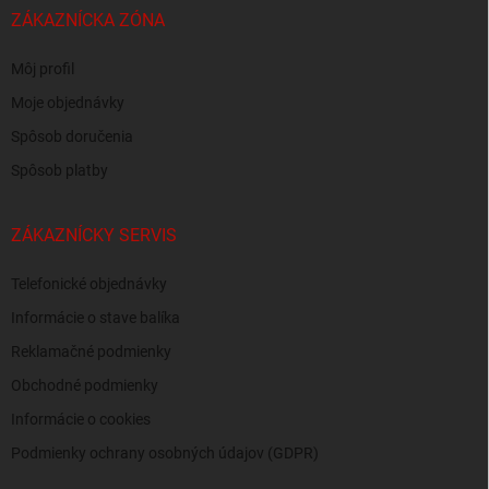
ZÁKAZNÍCKA ZÓNA
Môj profil
Moje objednávky
Spôsob doručenia
Spôsob platby
ZÁKAZNÍCKY SERVIS
Telefonické objednávky
Informácie o stave balíka
Reklamačné podmienky
Obchodné podmienky
Informácie o cookies
Podmienky ochrany osobných údajov (GDPR)