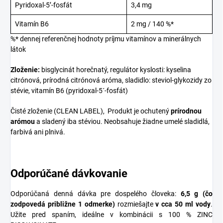
Pyridoxal-5’-fosfát
3,4 mg
Vitamín B6
2 mg / 140 %*
%* dennej referenčnej hodnoty príjmu vitamínov a minerálnych
látok
Zloženie:
bisglycinát horečnatý, regulátor kyslosti: kyselina
citrónová, prírodná citrónová aróma, sladidlo: steviol-glykozidy zo
stévie, vitamín B6 (pyridoxal-5´-fosfát)
Čisté zloženie (CLEAN LABEL), Produkt je ochutený
prírodnou
arómou
a sladený iba stéviou. Neobsahuje žiadne umelé sladidlá,
farbivá ani plnivá.
Odporúčané dávkovanie
Odporúčaná denná dávka pre dospelého človeka:
6,5 g (čo
zodpovedá približne 1 odmerke)
rozmiešajte
v cca 50 ml vody
.
Užite pred spaním, ideálne v kombinácii s 100 % ZINC