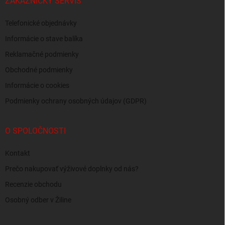
ZÁKAZNÍCKY SERVIS
Telefonické objednávky
Informácie o stave balíka
Reklamačné podmienky
Obchodné podmienky
Informácie o cookies
Podmienky ochrany osobných údajov (GDPR)
O SPOLOČNOSTI
Kontakt
Prečo nakupovať výživové doplnky od nás?
Recenzie obchodu
Osobný odber v Žiline