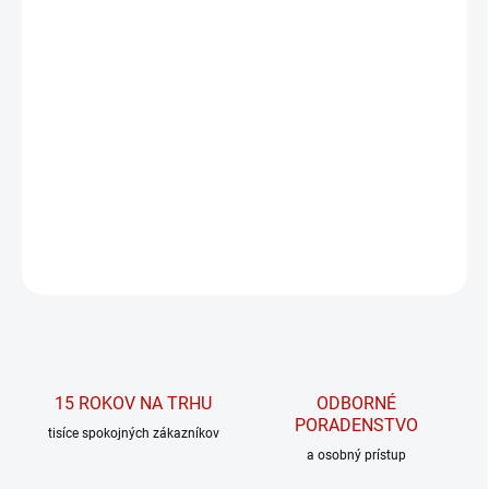
11.8.2026
MOŽNOSTI
DORUČENIA
−
+
PRIDAŤ DO KOŠÍKA
SmartShake Slim 500 ml
DETAILNÉ INFORMÁCIE
OPÝTAŤ SA
15 ROKOV NA TRHU
ODBORNÉ
PORADENSTVO
tisíce spokojných zákazníkov
a osobný prístup