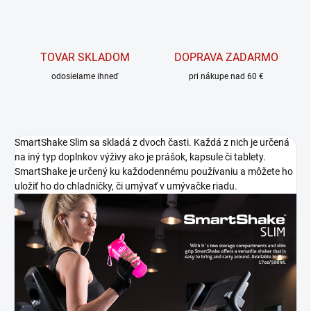
TOVAR SKLADOM
DOPRAVA ZADARMO
odosielame ihneď
pri nákupe nad 60 €
SmartShake Slim sa skladá z dvoch časti. Každá z nich je určená
na iný typ doplnkov výživy ako je prášok, kapsule či tablety.
SmartShake je určený ku každodennému používaniu a môžete ho
uložiť ho do chladničky, či umývať v umývačke riadu.