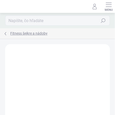
Prejsť
na
obsah
Hľadať
Fitness šejkre a nádoby
Podrobnosti hodnotenia
Neohodnotené
ZNAČKA:
SMARTSHAKE