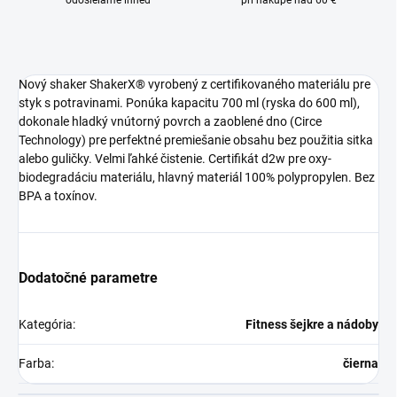
odosielame ihneď
pri nákupe nad 60 €
Nový shaker ShakerX® vyrobený z certifikovaného materiálu pre
styk s potravinami. Ponúka kapacitu 700 ml (ryska do 600 ml),
dokonale hladký vnútorný povrch a zaoblené dno (Circe
Technology) pre perfektné premiešanie obsahu bez použitia sitka
alebo guličky. Velmi ľahké čistenie. Certifikát d2w pre oxy-
biodegradáciu materiálu, hlavný materiál 100% polypropylen. Bez
BPA a toxínov.
Dodatočné parametre
Kategória
:
Fitness šejkre a nádoby
Farba
:
čierna