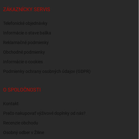
ZÁKAZNÍCKY SERVIS
Telefonické objednávky
Informácie o stave balíka
Reklamačné podmienky
Obchodné podmienky
Informácie o cookies
Podmienky ochrany osobných údajov (GDPR)
O SPOLOČNOSTI
Kontakt
Prečo nakupovať výživové doplnky od nás?
Recenzie obchodu
Osobný odber v Žiline