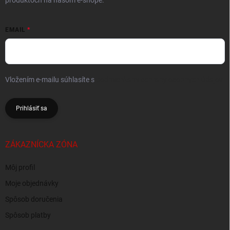
produktoch na našom e-shope.
EMAIL
Vložením e-mailu súhlasíte s
podmienkami ochrany osobných údajov
Prihlásiť sa
ZÁKAZNÍCKA ZÓNA
Môj profil
Moje objednávky
Spôsob doručenia
Spôsob platby