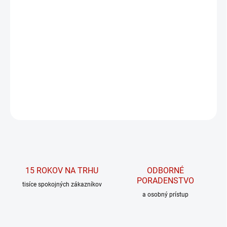
11.8.2026
MOŽNOSTI
DORUČENIA
−
+
PRIDAŤ DO KOŠÍKA
Šejker na miešanie nápojov (neónová ružová/modrá).
OPÝTAŤ SA
15 ROKOV NA TRHU
ODBORNÉ
PORADENSTVO
tisíce spokojných zákazníkov
a osobný prístup