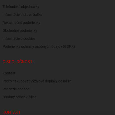
Telefonické objednávky
Informácie o stave balíka
Reklamačné podmienky
Obchodné podmienky
Informácie o cookies
Podmienky ochrany osobných údajov (GDPR)
O SPOLOČNOSTI
Kontakt
Prečo nakupovať výživové doplnky od nás?
Recenzie obchodu
Osobný odber v Žiline
KONTAKT