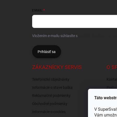
EMAIL
Vložením e-mailu súhlasíte s
podmienkami ochrany 
Prihlásiť sa
ZÁKAZNÍCKY SERVIS
O S
Telefonické objednávky
Konta
Informácie o stave balíka
Prečo 
nás?
Reklamačné podmienky
Táto webstr
Recen
Obchodné podmienky
Osobný
V SuperSval
Informácie o cookies
Vám umožnil