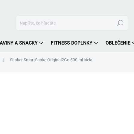
Hľadať
AVINY A SNACKY
FITNESS DOPLNKY
OBLEČENIE
Shaker SmartShake Original2Go 600 ml biela
nia
ZNAČKA:
SMARTSHAKE
8,90 €
Jednotková
SKLADOM
cena:
MÔŽEME DORUČIŤ DO:
11.8.2
−
+