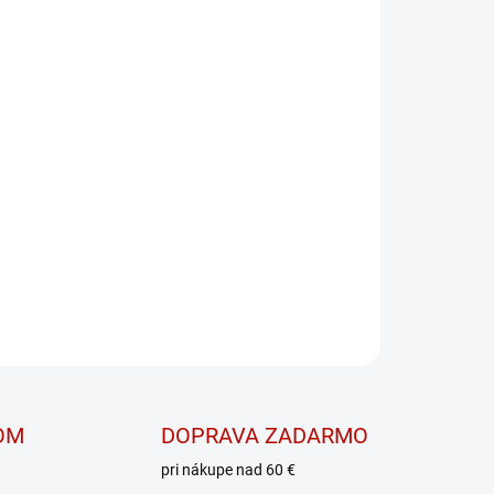
OPÝTAŤ SA
OM
DOPRAVA ZADARMO
pri nákupe nad 60 €