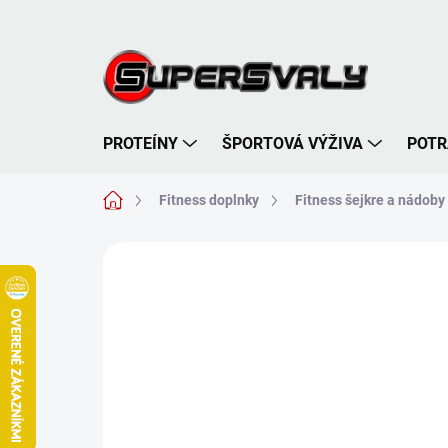
Prejsť
na
obsah
PROTEÍNY
ŠPORTOVÁ VÝŽIVA
POTR
Domov
Fitness doplnky
Fitness šejkre a nádoby
Neohodnotené
Podrobnosti hodnote