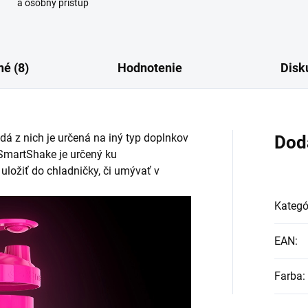
a osobný prístup
é (8)
Hodnotenie
Disk
dá z nich je určená na iný typ doplnkov
Dod
. SmartShake je určený ku
ložiť do chladničky, či umývať v
Kategó
EAN
:
Farba
: