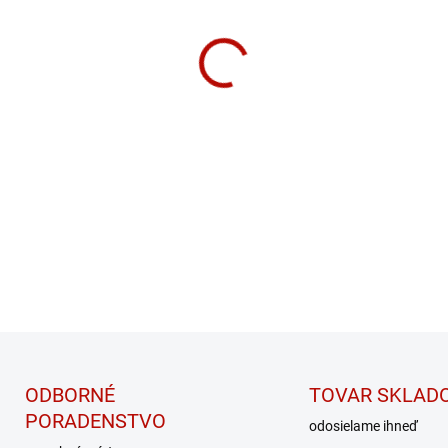
SmartShake 600 ml
DETAILNÉ INFORMÁCIE
ODBORNÉ
TOVAR SKLAD
PORADENSTVO
odosielame ihneď