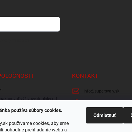
osobných údajov
POLOČNOSTI
KONTAKT
kt
info
@
supersvaly.sk
nakupovať výživové doplnky od
+421 940 719 718
ánka používa súbory cookies.
zie obchodu
SuperSvaly.sk - doplnky vý
Odmietnuť
 odber v Žiline
y.sk používame cookies, aby sme
supersvaly.sk
i pohodlné prehliadanie webu a