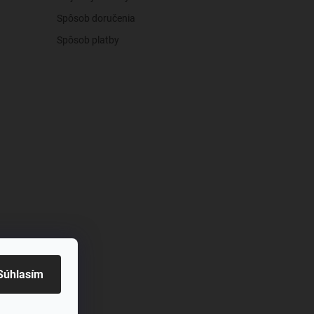
Spôsob doručenia
Spôsob platby
živy
Súhlasím