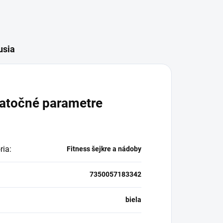
usia
atočné parametre
ria
:
Fitness šejkre a nádoby
7350057183342
biela