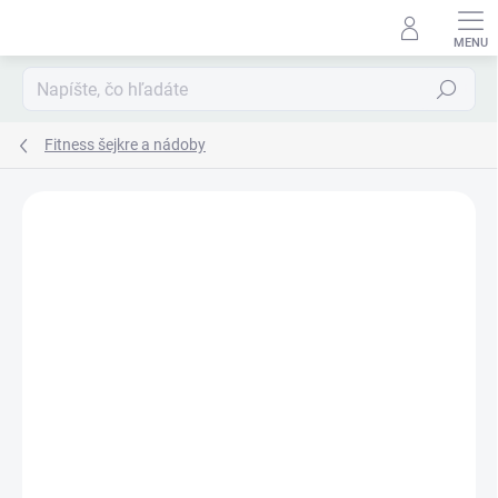
Prejsť
na
obsah
Hľadať
Fitness šejkre a nádoby
Podrobnosti hodnotenia
Neohodnotené
ZNAČKA:
SMARTSHAKE