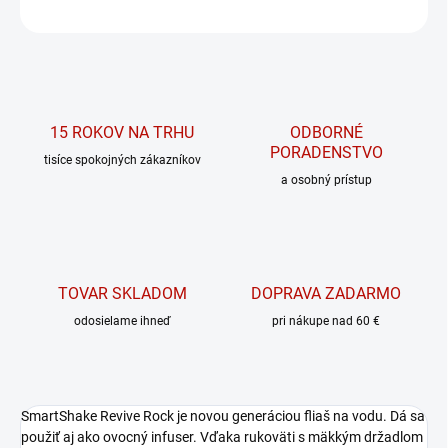
OPÝTAŤ SA
15 ROKOV NA TRHU
ODBORNÉ
PORADENSTVO
tisíce spokojných zákazníkov
a osobný prístup
TOVAR SKLADOM
DOPRAVA ZADARMO
odosielame ihneď
pri nákupe nad 60 €
SmartShake Revive Rock je novou generáciou fliaš na vodu. Dá sa
použiť aj ako ovocný infuser. Vďaka rukoväti s mäkkým držadlom