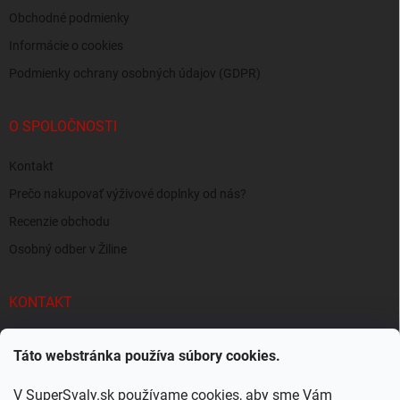
Obchodné podmienky
Informácie o cookies
Podmienky ochrany osobných údajov (GDPR)
O SPOLOČNOSTI
Kontakt
Prečo nakupovať výživové doplnky od nás?
Recenzie obchodu
Osobný odber v Žiline
KONTAKT
info
@
supersvaly.sk
Táto webstránka používa súbory cookies.
+421 940 719 718
V SuperSvaly.sk používame cookies, aby sme Vám