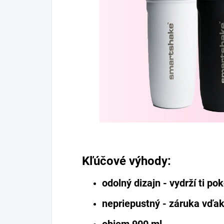
Kľúčové výhody:
odolný dizajn - vydrží ti po
nepriepustný - záruka vďa
objem 900 ml