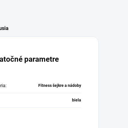
usia
atočné parametre
ria
:
Fitness šejkre a nádoby
biela