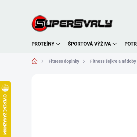
Prejsť
na
obsah
PROTEÍNY
ŠPORTOVÁ VÝŽIVA
POTR
Domov
Fitness doplnky
Fitness šejkre a nádoby
Neohodnotené
Podrobnosti hodnote