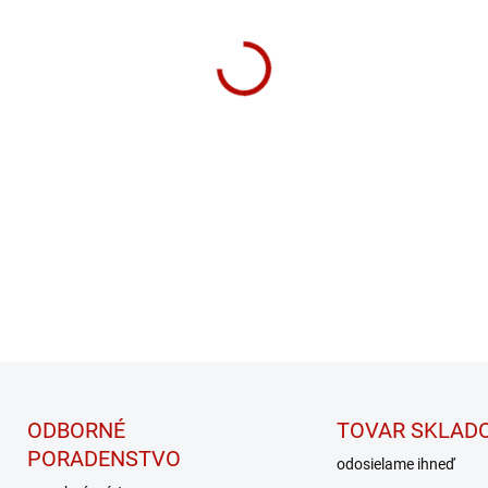
Šejker Reforce od značky S
odolný a hygienický.
DETAILNÉ INFORMÁCIE
ODBORNÉ
TOVAR SKLAD
PORADENSTVO
odosielame ihneď