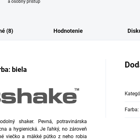
a osobný prístup
é (8)
Hodnotenie
Disk
Dod
ba: biela
Kategó
Farba
:
dolný shaker. Pevná, potravinárska
cna a hygienická. Je ľahký, no zároveň
tné viečko a mäkké pútko z neho robia