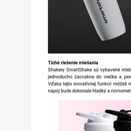
Tiché riešenie miešania
Shakery SmartShake sú vybavené intel
jednoducho zacvakne do viečka a pevn
Vďaka tejto inovatívnej funkcii môžeš m
nápoj bude dokonale hladký a rovnome