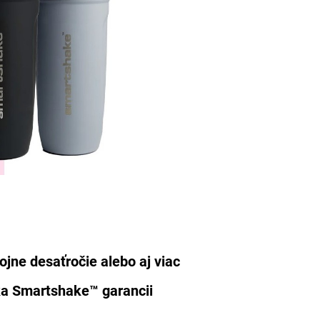
kojne desaťročie alebo aj viac
ka Smartshake™ garancii