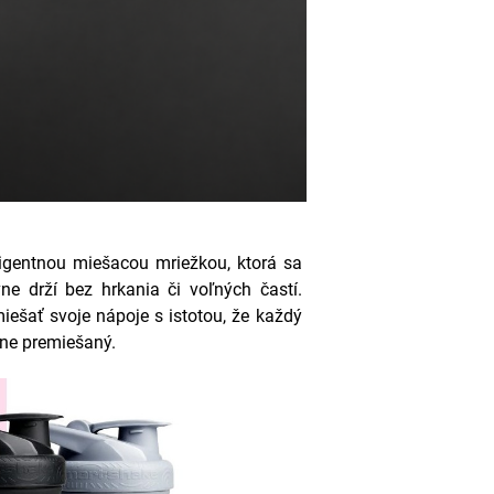
igentnou miešacou mriežkou, ktorá sa
e drží bez hrkania či voľných častí.
iešať svoje nápoje s istotou, že každý
rne premiešaný.