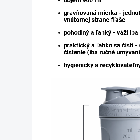
gravírovaná mierka - jedno
vnútornej strane fľaše
pohodlný a ľahký - váži iba
praktický a ľahko sa čistí -
čistenie (iba ručné umývani
hygienický a recyklovateľ