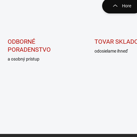
á
Hore
d
a
c
i
e
p
ODBORNÉ
TOVAR SKLAD
r
PORADENSTVO
odosielame ihneď
v
k
a osobný prístup
y
v
ý
p
i
s
u