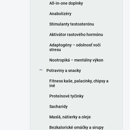
All-in-one doplnky
Anabolizéry
Stimulanty testosterónu
Aktivátor rastového hormónu
Adaptogény – odolnosť voči
stresu
Nootropiká – mentálny výkon
Potraviny a snacky
Fitness kaše, palacinky, chipsy a
iné
Proteínové tyčinky
Sacharidy
Maslá, nátierky a oleje
Bezkalorické omáčky a sirupy