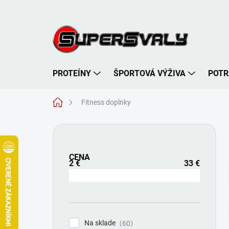
Prejsť
na
obsah
PROTEÍNY
ŠPORTOVÁ VÝŽIVA
POTR
Domov
Fitness doplnky
B
o
č
CENA
n
2
€
33
€
ý
p
a
n
e
Na sklade
60