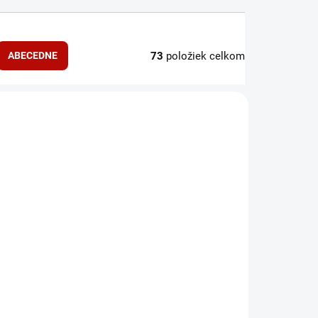
73
položiek celkom
ABECEDNE
NOVINKA
KLADOM
SKLADOM
rition
Flip-open Pill box
Weider