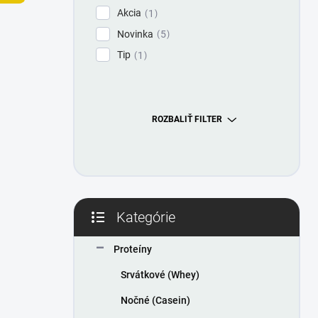
l
Akcia
1
Novinka
5
Tip
1
ROZBALIŤ FILTER
Kategórie
Preskočiť
kategórie
Proteíny
Srvátkové (Whey)
Nočné (Casein)