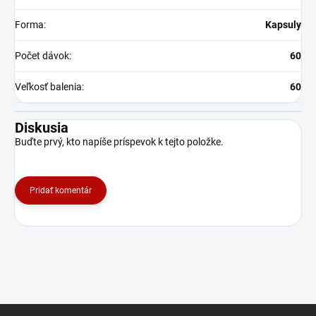
Forma
:
Kapsuly
Počet dávok
:
60
Veľkosť balenia
:
60
Diskusia
Buďte prvý, kto napíše príspevok k tejto položke.
Pridať komentár
Z