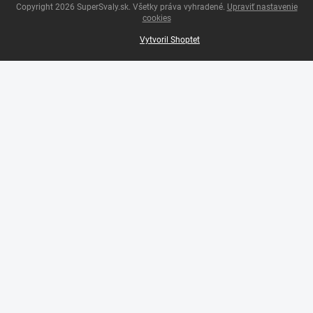
Copyright 2026
SuperSvaly.sk
. Všetky práva vyhradené.
Upraviť nastavenie
cookies
Vytvoril Shoptet