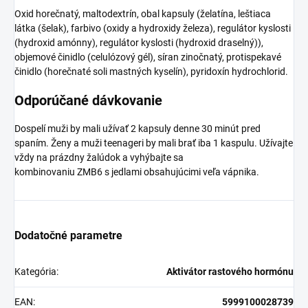
Oxid horečnatý, maltodextrín, obal kapsuly (želatína, leštiaca
látka (šelak), farbivo (oxidy a hydroxidy železa), regulátor kyslosti
(hydroxid amónny), regulátor kyslosti (hydroxid draselný)),
objemové činidlo (celulózový gél), síran zinočnatý, protispekavé
činidlo (horečnaté soli mastných kyselín), pyridoxín hydrochlorid.
Odporúčané dávkovanie
Dospelí muži by mali užívať 2 kapsuly denne 30 minút pred
spaním. Ženy a muži teenageri by mali brať iba 1 kaspulu. Užívajte
vždy na prázdny žalúdok a vyhýbajte sa
kombinovaniu ZMB6 s jedlami obsahujúcimi veľa vápnika.
Dodatočné parametre
Kategória
:
Aktivátor rastového hormónu
EAN
:
5999100028739