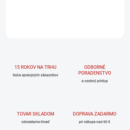
Kombinácia zinku, horčíka a vitamínu B6
DETAILNÉ INFORMÁCIE
OPÝTAŤ SA
15 ROKOV NA TRHU
ODBORNÉ
PORADENSTVO
tisíce spokojných zákazníkov
a osobný prístup
TOVAR SKLADOM
DOPRAVA ZADARMO
odosielame ihneď
pri nákupe nad 60 €