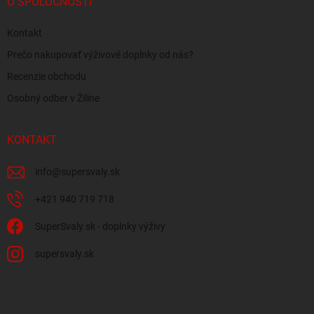
O SPOLOČNOSTI
Kontakt
Prečo nakupovať výživové doplnky od nás?
Recenzie obchodu
Osobný odber v Žiline
KONTAKT
info
@
supersvaly.sk
+421 940 719 718
SuperSvaly.sk - doplnky výživy
supersvaly.sk