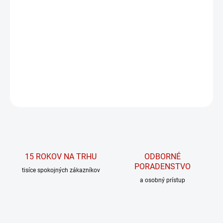
−
+
PRIDAŤ DO KOŠÍKA
Pre tých, ktorí chcú maximalizovať regeneráciu, zlepšiť kvalitu
spánku a podporiť hormonálnu rovnováhu
DETAILNÉ INFORMÁCIE
OPÝTAŤ SA
15 ROKOV NA TRHU
ODBORNÉ
PORADENSTVO
tisíce spokojných zákazníkov
a osobný prístup