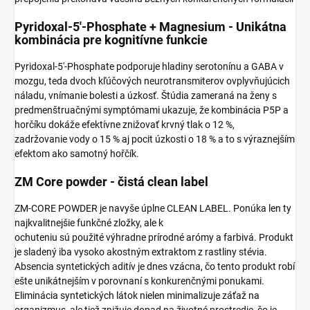
Pyridoxal-5'-Phosphate + Magnesium - Unikátna
kombinácia pre kognitívne funkcie
Pyridoxal-5'-Phosphate podporuje hladiny serotonínu a GABA v
mozgu, teda dvoch kľúčových neurotransmiterov ovplyvňujúcich
náladu, vnímanie bolesti a úzkosť. Štúdia zameraná na ženy s
predmenštruačnými symptómami ukazuje, že kombinácia P5P a
horčíku dokáže efektívne znižovať krvný tlak o 12 %,
zadržovanie vody o 15 % aj pocit úzkosti o 18 % a to s výraznejším
efektom ako samotný hořčík.
ZM Core powder - čistá clean label
ZM-CORE POWDER je navyše úplne CLEAN LABEL. Ponúka len ty
najkvalitnejšie funkčné zložky, ale k
ochuteniu sú použité výhradne prírodné arómy a farbivá. Produkt
je sladený iba vysoko akostným extraktom z rastliny stévia.
Absencia syntetických aditív je dnes vzácna, čo tento produkt robí
ešte unikátnejším v porovnaní s konkurenčnými ponukami.
Eliminácia syntetických látok nielen minimalizuje záťaž na