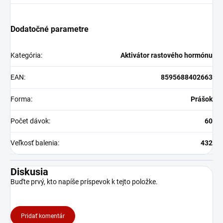
Dodatočné parametre
Kategória
:
Aktivátor rastového hormónu
EAN
:
8595688402663
Forma
:
Prášok
Počet dávok
:
60
Veľkosť balenia
:
432
Diskusia
Buďte prvý, kto napíše príspevok k tejto položke.
Pridať komentár