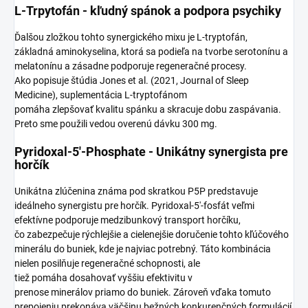
L-Trpytofán - kľudný spánok a podpora psychiky
Ďalšou zložkou tohto synergického mixu je L-tryptofán,
základná aminokyselina, ktorá sa podieľa na tvorbe serotonínu a
melatonínu a zásadne podporuje regeneračné procesy.
Ako popisuje štúdia Jones et al. (2021, Journal of Sleep
Medicine), suplementácia L-tryptofánom
pomáha zlepšovať kvalitu spánku a skracuje dobu zaspávania.
Preto sme použili vedou overenú dávku 300 mg.
Pyridoxal-5'-Phosphate - Unikátny synergista pre
horčík
Unikátna zlúčenina známa pod skratkou P5P predstavuje
ideálneho synergistu pre horčík. Pyridoxal-5'-fosfát veľmi
efektívne podporuje medzibunkový transport horčíku,
čo zabezpečuje rýchlejšie a cielenejšie doručenie tohto kľúčového
minerálu do buniek, kde je najviac potrebný. Táto kombinácia
nielen posilňuje regeneračné schopnosti, ale
tiež pomáha dosahovať vyššiu efektivitu v
prenose minerálov priamo do buniek. Zároveň vďaka tomuto
prepojeniu prekonáva väčšinu bežných konkurenčných formulácií