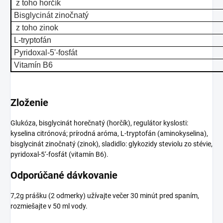
z toho horčík
Bisglycinát zinočnatý
z toho zinok
L-tryptofán
Pyridoxal-5'-fosfát
Vitamín B6
Zloženie
Glukóza, bisglycinát horečnatý (horčík), regulátor kyslosti:
kyselina citrónová; prírodná aróma, L-tryptofán (aminokyselina),
bisglycinát zinočnatý (zinok), sladidlo: glykozidy steviolu zo stévie,
pyridoxal-5‘-fosfát (vitamín B6).
Odporúčané dávkovanie
7,2g prášku (2 odmerky) užívajte večer 30 minút pred spaním,
rozmiešajte v 50 ml vody.