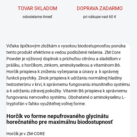
TOVAR SKLADOM
DOPRAVA ZADARMO
odosielame ihneď
pri nákupe nad 60 €
Vďaka špičkovým zložkám s vysokou biodostupnosťou ponúka
tento produkt efektívne a vedou podložené riešenia. ZM Core
Powder je výživový doplnok s príchuťou citrónu a sladidlom v
prášku, s horčíkom, zinkom, aminokyselinou a vitamínom B6.
Horčík prispieva k zníženiu vyčerpania a únavy a k správnej
funkcii psychiky. Zinok prispieva k udržaniu normálnej hladiny
testosterónu v krvi, k správnemu fungovaniu imunitného systému
a k udržaniu zdravej pokožky. Vitamín B6 prispieva k správnemu
fungovaniu nervového systému. Obohatené o aminokyselinu L-
tryptofán v ľahko využiteľnej voľnej forme.
Horčík vo forme nepufrovaného glycinátu
horečnatého pre maximálnu biodostupnosť
Horčík je v ZM-CORE