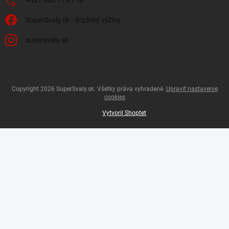
+421 940 719 718
SuperSvaly.sk - doplnky výživy
supersvaly.sk
Copyright 2026
SuperSvaly.sk
. Všetky práva vyhradené.
Upraviť nastavenie
cookies
Vytvoril Shoptet