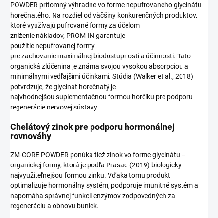
POWDER prítomný výhradne vo forme nepufrovaného glycinátu
horečnatého. Na rozdiel od väčšiny konkurenčných produktov,
ktoré využívajú pufrované formy za účelom
zníženie nákladov, PROM-IN garantuje
použitie nepufrovanej formy
pre zachovanie maximálnej biodostupnosti a účinnosti. Tato
organická zlúčenina je známa svojou vysokou absorpciou a
minimálnymi vedľajšími účinkami. Štúdia (Walker et al., 2018)
potvrdzuje, že glycinát horečnatý je
najvhodnejšou suplementačnou formou horčíku pre podporu
regenerácie nervovej sústavy.
Chelátový zinok pre podporu hormonálnej
rovnováhy
ZM-CORE POWDER ponúka tiež zinok vo forme glycinátu –
organickej formy, ktorá je podľa Prasad (2019) biologicky
najvyužiteľnejšou formou zinku. Vďaka tomu produkt
optimalizuje hormonálny systém, podporuje imunitné systém a
napomáha správnej funkcii enzýmov zodpovedných za
regeneráciu a obnovu buniek.