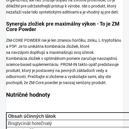
organizmus, ale tiež znižuje dopad na životné prostredie, čo je
dôležité pre udržateľnejší prístup k výrobe. Ide o produkt, ktorý
nezaťaží vaše telo syntetickými aditívami a je vhodný aj pre deti.
Synergia zložiek pre maximálny výkon - To je ZM
Core Powder
ZM-CORE POWDER nie je len zmesou horčíku, zinku, L-tryptofánu
a P5P. Je to unikátna kombinácia zložiek, ktoré
sa navzájom doplňujú a maximalizujú svoj účinok.
Kombinácia zložiek v optimálnom pomere zaručuje naozajstnú
science-based suplementáciu. PROM-IN takto opäť predstavuje
produkt, ktorý je postavený na pevných základoch vedy a
odbornosti. Prečítajte si zloženie a vyskúšajte sami, aby ste
pochopili, že ZM Core powder je naozaj seriózny produkt.
Nutričné hodnoty
Obsah účinných látok
Bisglycinát horečnatý