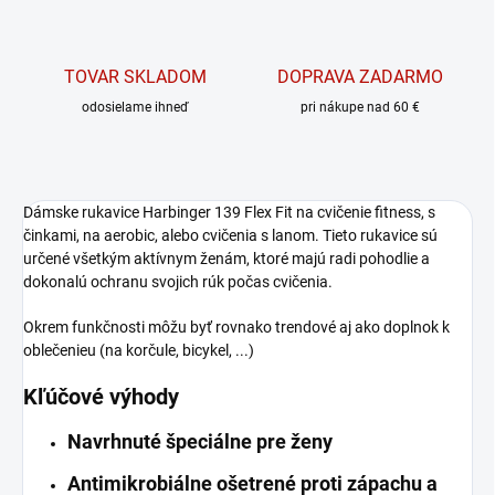
TOVAR SKLADOM
DOPRAVA ZADARMO
odosielame ihneď
pri nákupe nad 60 €
Dámske rukavice Harbinger 139 Flex Fit na cvičenie fitness, s
činkami, na aerobic, alebo cvičenia s lanom. Tieto rukavice sú
určené všetkým aktívnym ženám, ktoré majú radi pohodlie a
dokonalú ochranu svojich rúk počas cvičenia.
Okrem funkčnosti môžu byť rovnako trendové aj ako doplnok k
oblečenieu (na korčule, bicykel, ...)
Kľúčové výhody
Navrhnuté špeciálne pre ženy
Antimikrobiálne ošetrené proti zápachu a