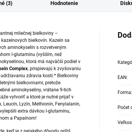
é (3)
Hodnotenie
Disk
ntnej mliečnej bielkoviny –
Dod
 kazeínových bielkovín. Kazeín sa
ch aminokyselín s rozvetveným
hom l-glutamínu (vyšším, než
nokyselinou, ktorá má najväčší podiel v
Kategó
ein Complex
, prispievajú k zvyšovaniu
k udržiavaniu zdravia kostí.* Bielkoviny
EAN
:
etnými bielkovinami, pretože
ebné aminokyseliny, vrátane 9-tich
Forma
že vytvoriť a ktoré je nutné prijať v
n, Leucín, Lyzín, Methionín, Fenylalanín,
Počet 
vylepšili extra dávkou l-glutamínu,
aínom a Papaínom!
Veľkos
de, keď je z nejakého dôvodu príliš