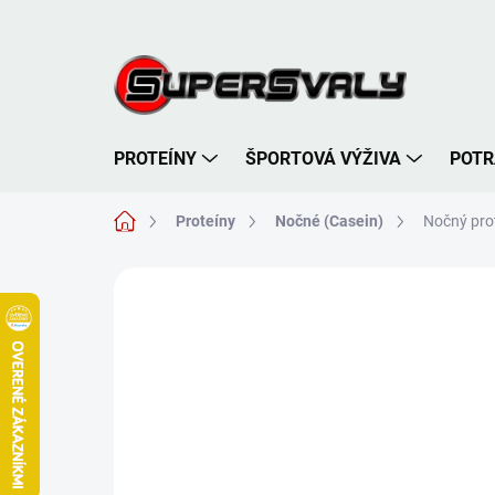
Prejsť
na
obsah
PROTEÍNY
ŠPORTOVÁ VÝŽIVA
POTR
Domov
Proteíny
Nočné (Casein)
Nočný prot
Neohodnotené
Podrobnosti hodnote