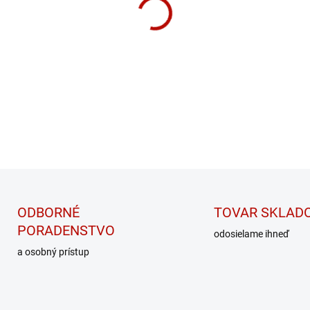
−
+
Bielkovinový nápojový práš
enzýmov pre tvorbu a zachov
DETAILNÉ INFORMÁCIE
ODBORNÉ
TOVAR SKLAD
PORADENSTVO
odosielame ihneď
a osobný prístup