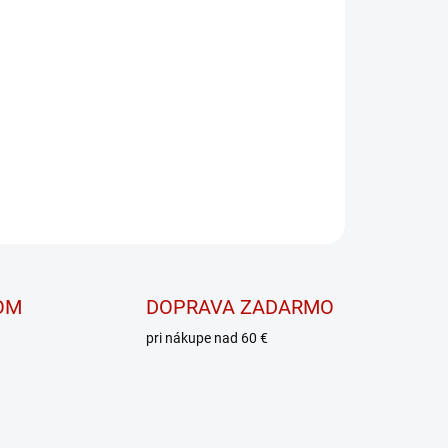
PRIDAŤ DO KOŠÍKA
ok kazeínového pôvodu s obsahom tráviacích
anie svalovej hmoty.
OPÝTAŤ SA
OM
DOPRAVA ZADARMO
pri nákupe nad 60 €