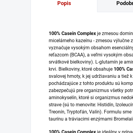
Popis
Podobn
100% Casein Complex
je zmesou domina
micelárneho kazeínu - zmesou výlučne z
vyznačuje vysokým obsahom esenciálny
reťazcom (BCAA), a veľmi vysokým obsa
srvátkové bielkoviny). L-glutamín je ami
krvi. Bielkoviny, ktoré obsahuje
100% Cas
svalovej hmoty, k jej udržiavaniu a tiež 
pochádzajúce z tohto produktu sú kompl
zabezpečujú pre organizmus všetky potr
aminokyselín, ktoré si organizmus nedoká
strave (sú to menovite: Histidín, Izoleucí
Treonín, Tryptofán, Valín). Formulu sme 
taurínu a tráviacimi enzýmami Bromel
100% Casein Complex
je ideálny v prípa