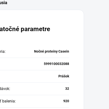
usia
atočné parametre
ria
:
Nočné proteíny Casein
5999100032088
:
Prášok
dávok
:
32
ť balenia
:
920