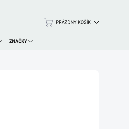
PRÁZDNY KOŠÍK
NÁKUPNÝ
KOŠÍK
ZNAČKY
026
MOŽNOSTI DORUČENIA