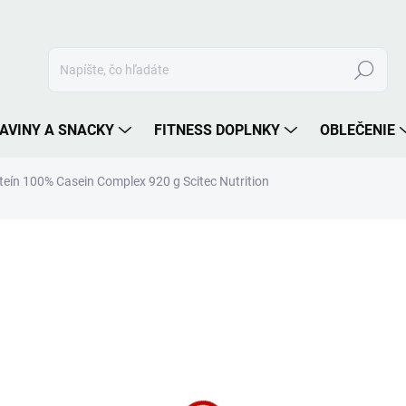
Hľadať
AVINY A SNACKY
FITNESS DOPLNKY
OBLEČENIE
eín 100% Casein Complex 920 g Scitec Nutrition
nia
ZNAČKA:
SCITEC NUTRITION
38,90 €
Jednotková
SKLADOM
cena:
PRÍCHUŤ
MÔŽEME DORUČIŤ DO:
11.8.2