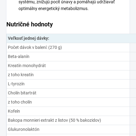
systému, znižujú pocit únavy a pomáhajú udržiavať
optimálny energetický metabolizmus.
Nutričné hodnoty
Veľkosť jednej dávky:
Počet dávok v balení: (270 g)
Beta-alanín
Kreatín monohydrát
z toho kreatín
L-tyrozín
Cholín bitartrát
z toho cholín
Kofeín
Bakopa monnieri extrakt z listov (50 % bakozidov)
Glukuronolaktón