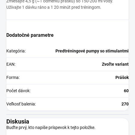
Zmiešajte 4,5 g (~1 odmerku prášku) so 150-200 ml vody.
Užívajte 1 dávku ráno a 1 20 minút pred tréningom.
Dodatočné parametre
Kategória
:
Predtréningové pumpy so stimulantmi
EAN
:
Zvoľte variant
Forma
:
Prášok
Počet dávok
:
60
Veľkosť balenia
:
270
Diskusia
Buďte prvý, kto napíše príspevok k tejto položke.