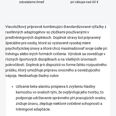
odosielame ihneď
pri nákupe nad 60 €
Viaczložkový prípravok kombinujúci štandardizované výťažky z
rastlinných adaptogénov so zložkami používanými v
predtréningových doplnkoch. Doplnok stravy bol pripravený
špeciálne pre osoby, ktoré sú vystavené vysokej miere
psychofyzickej únavy a ktoré chcú maximalizovať svoje úsilie pri
tréningu alebo iných formách cvičenia. Výrobok sa osvedčuje v
rôznych športových disciplínach a na všetkých úrovniach
pokročilosti. Doplnok je k dispozícii vo forme ľahko rozpustného
prášku, ktorý umožňuje prípravu ovocného a osviežujúceho
nápoja. Neobsahuje žiadny cukor.
Užívanie beta-alanínu prispieva k zvýšeniu hladiny
karnozínu vo svaloch tým, že ovplyvňuje jeho tvorbu, to
podporuje udržiavanie správneho pH pracujúcich svalov,
znižuje únavu, zlepšuje niektoré cvičebné schopnosti a
tréningové adaptácie.