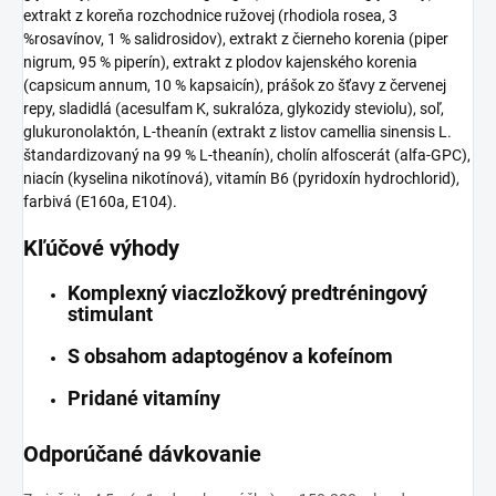
extrakt z koreňa rozchodnice ružovej (rhodiola rosea, 3
%rosavínov, 1 % salidrosidov), extrakt z čierneho korenia (piper
nigrum, 95 % piperín), extrakt z plodov kajenského korenia
(capsicum annum, 10 % kapsaicín), prášok zo šťavy z červenej
repy, sladidlá (acesulfam K, sukralóza, glykozidy steviolu), soľ,
glukuronolaktón, L-theanín (extrakt z listov camellia sinensis L.
štandardizovaný na 99 % L-theanín), cholín alfoscerát (alfa-GPC),
niacín (kyselina nikotínová), vitamín B6 (pyridoxín hydrochlorid),
farbivá (E160a, E104).
Kľúčové výhody
Komplexný viaczložkový predtréningový
stimulant
S obsahom adaptogénov a kofeínom
Pridané vitamíny
Odporúčané dávkovanie