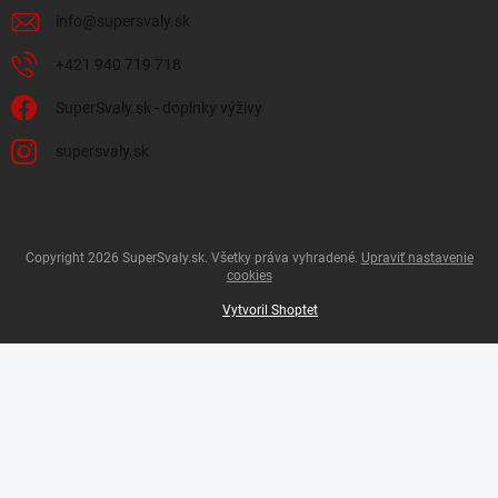
info
@
supersvaly.sk
+421 940 719 718
SuperSvaly.sk - doplnky výživy
supersvaly.sk
Copyright 2026
SuperSvaly.sk
. Všetky práva vyhradené.
Upraviť nastavenie
cookies
Vytvoril Shoptet