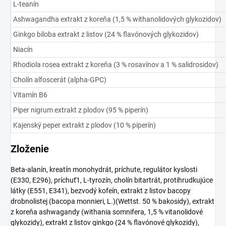
L-teanín
Ashwagandha extrakt z koreňa (1,5 % withanolidových glykozidov)
Ginkgo biloba extrakt z listov (24 % flavónových glykozidov)
Niacín
Rhodiola rosea extrakt z koreňa (3 % rosavínov a 1 % salidrosidov)
Cholín alfoscerát (alpha-GPC)
Vitamín B6
Piper nigrum extrakt z plodov (95 % piperín)
Kajenský peper extrakt z plodov (10 % piperín)
Zloženie
Beta-alanín, kreatín monohydrát, príchute, regulátor kyslosti
(E330, E296), príchuť1, L-tyrozín, cholín bitartrát, protihrudkujúce
látky (E551, E341), bezvodý kofeín, extrakt z listov bacopy
drobnolistej (bacopa monnieri, L.)(Wettst. 50 % bakosidy), extrakt
z koreňa ashwagandy (withania somnifera, 1,5 % vitanolidové
glykozidy), extrakt z listov ginkgo (24 % flavónové glykozidy),