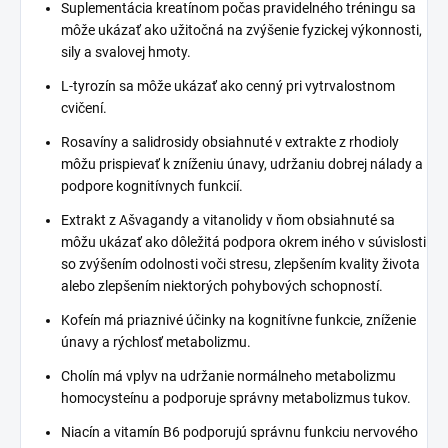
Suplementácia kreatínom počas pravidelného tréningu sa
môže ukázať ako užitočná na zvýšenie fyzickej výkonnosti,
sily a svalovej hmoty.
L-tyrozín sa môže ukázať ako cenný pri vytrvalostnom
cvičení.
Rosavíny a salidrosidy obsiahnuté v extrakte z rhodioly
môžu prispievať k zníženiu únavy, udržaniu dobrej nálady a
podpore kognitívnych funkcií.
Extrakt z Ašvagandy a vitanolidy v ňom obsiahnuté sa
môžu ukázať ako dôležitá podpora okrem iného v súvislosti
so zvýšením odolnosti voči stresu, zlepšením kvality života
alebo zlepšením niektorých pohybových schopností.
Kofeín má priaznivé účinky na kognitívne funkcie, zníženie
únavy a rýchlosť metabolizmu.
Cholín má vplyv na udržanie normálneho metabolizmu
homocysteínu a podporuje správny metabolizmus tukov.
Niacín a vitamín B6 podporujú správnu funkciu nervového