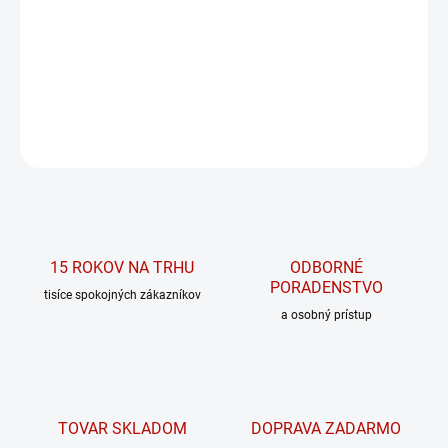
Kombinácia zložiek podporujúcich fyzickú kondíciu a výkonnosť
spolu s rastlinnými adaptogénmi s nootropnými vlastnosťami
DETAILNÉ INFORMÁCIE
OPÝTAŤ SA
15 ROKOV NA TRHU
ODBORNÉ
PORADENSTVO
tisíce spokojných zákazníkov
a osobný prístup
TOVAR SKLADOM
DOPRAVA ZADARMO