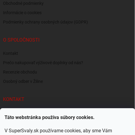
Obchodné podmienky
Informácie o cookies
Podmienky ochrany osobných údajov (GDPR)
O SPOLOČNOSTI
Kontakt
Prečo nakupovať výživové doplnky od nás?
Recenzie obchodu
Osobný odber v Žiline
KONTAKT
info
@
supersvaly.sk
Táto webstránka používa súbory cookies.
+421 940 719 718
V SuperSvaly.sk používame cookies, aby sme Vám