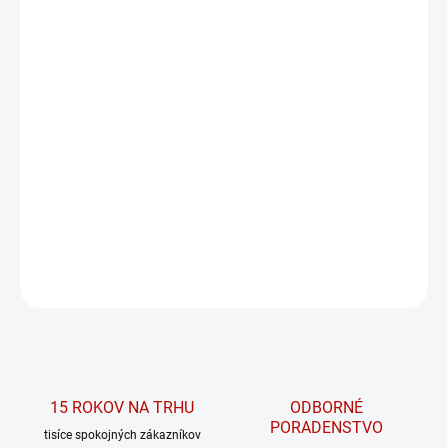
MÔŽEME DORUČIŤ DO:
ZVOĽTE VARIANT
MOŽNOSTI DORUČENIA
−
+
PRIDAŤ DO KOŠÍKA
Oversized tank top '97 873 z kolekcie
PRIMAL 873 od značky NEBBIA.
DETAILNÉ INFORMÁCIE
OPÝTAŤ SA
15 ROKOV NA TRHU
ODBORNÉ
PORADENSTVO
tisíce spokojných zákazníkov