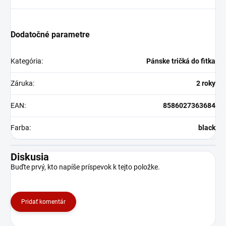
Dodatočné parametre
Kategória
:
Pánske tričká do fitka
Záruka
:
2 roky
EAN
:
8586027363684
Farba
:
black
Diskusia
Buďte prvý, kto napíše príspevok k tejto položke.
Pridať komentár