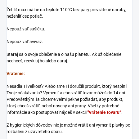
Žehliť maximálne na teplote 110°C bez pary prevrátené naruby,
nežehliť cez potlač.
Nepoužívať sušičku.
Nepoužívať aviváž.
Staraj sa o svoje oblečenie a o našu planétu. Ak už oblečenie
nechceš, recykluj ho alebo daruj.
Vrátenie:
Nesadla Ti veľkosť? Alebo sme Ti doručili produkt, ktorý nesplnil
Tvoje očakávania? Vymeniť alebo vrátiť tovar môžeš do 14 dní.
Predovšetkým Ťa chceme veľmi pekne požiadať, aby produkt,
ktorý chceš vrátiť, nebol nosený ani praný. Všetky potrebné
informácie ako postupovať nájdeš v sekcii
"Vrátenie tovaru”
.
Z hygienických dôvodov nie je možné vrátiť ani vymeniť plavky po
rozbalení z uzavretého obalu.