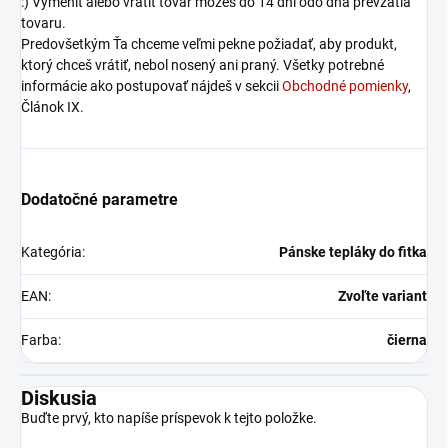
:) Vymeniť alebo vrátiť tovar môžeš do 14 dní odo dňa prevzatia
tovaru.
Predovšetkým Ťa chceme veľmi pekne požiadať, aby produkt,
ktorý chceš vrátiť, nebol nosený ani praný. Všetky potrebné
informácie ako postupovať nájdeš v sekcii
Obchodné pomienky
,
Článok IX.
Dodatočné parametre
Kategória
:
Pánske tepláky do fitka
EAN
:
Zvoľte variant
Farba
:
čierna
Diskusia
Buďte prvý, kto napíše príspevok k tejto položke.