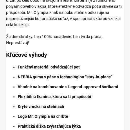
držať po celú dobu na svojom mieste. Materiál je z funkčného
polyamidového vlákna, ktoré efektívne odvádza pot a skvele sa ti
prispôsobí. Mr. Olympia znak na boku stehna odkazuje na
najprestížnejšiu kulturistickú súťaž, v spolupráci s ktorou vznikla
celá kolekcia.
Žiadne skratky. Len 100% nasadenie. Len tvrdá práca.
Neprestávaj!
Kľúčové výhody
Funkčný materiál odvádzajúci pot
NEBBIA guma v páse s technológiou “stay-in-place”
Vhodné na kombinovanie s Legend-approved šortkami
Flexibilná tkanina, ktorá sa ti prispôsobí
Kryté vrecká na stehnách
Logo Mr. Olympia na chrbte
Praktická dĺžka zvýrazňujúca lýtka