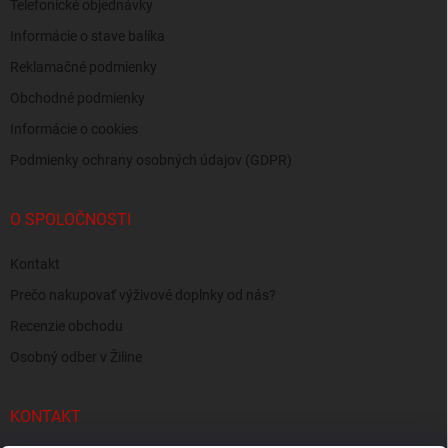
Telefonické objednávky
Informácie o stave balíka
Reklamačné podmienky
Obchodné podmienky
Informácie o cookies
Podmienky ochrany osobných údajov (GDPR)
O SPOLOČNOSTI
Kontakt
Prečo nakupovať výživové doplnky od nás?
Recenzie obchodu
Osobný odber v Žiline
KONTAKT