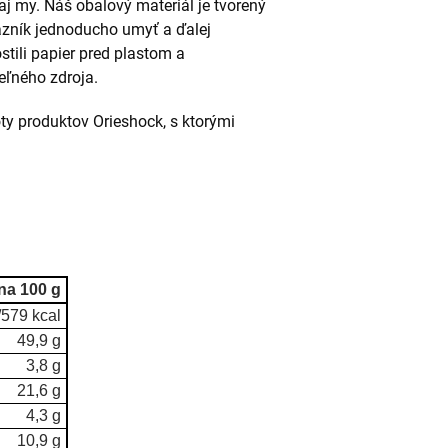
aj my. Náš obalový materiál je tvorený
azník jednoducho umyť a ďalej
stili papier pred plastom a
eľného zdroja.
ty produktov Orieshock, s ktorými
na 100 g
/579 kcal
49,9 g
3,8 g
21,6 g
4,3 g
10,9 g