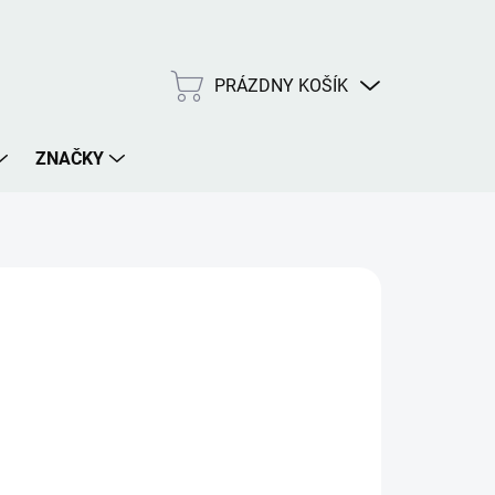
PRÁZDNY KOŠÍK
NÁKUPNÝ
KOŠÍK
ZNAČKY
€
026
MOŽNOSTI DORUČENIA