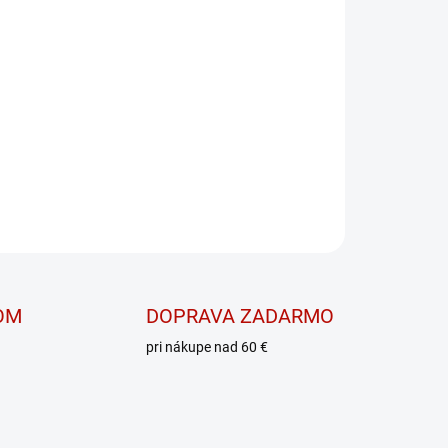
PRIDAŤ DO KOŠÍKA
ém
OPÝTAŤ SA
OM
DOPRAVA ZADARMO
pri nákupe nad 60 €