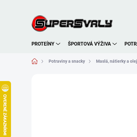
Prejsť
na
obsah
PROTEÍNY
ŠPORTOVÁ VÝŽIVA
POTR
Domov
Potraviny a snacky
Maslá, nátierky a ole
Neohodnotené
Podrobnosti hodnote
AKCIA
TIP