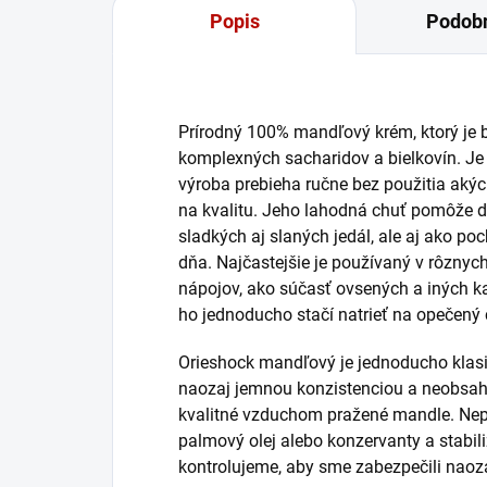
Popis
Podobn
Prírodný 100% mandľový krém, ktorý je
komplexných sacharidov a bielkovín. Je
výroba prebieha ručne bez použitia aký
na kvalitu. Jeho lahodná chuť pomôže do
sladkých aj slaných jedál, ale aj ako p
dňa. Najčastejšie je používaný v rôznyc
nápojov, ako súčasť ovsených a iných ka
ho jednoducho stačí natrieť na opečený 
Orieshock mandľový je jednoducho klasi
naozaj jemnou konzistenciou a neobsahu
kvalitné vzduchom pražené mandle. Nep
palmový olej alebo konzervanty a stabil
kontrolujeme, aby sme zabezpečili naoza