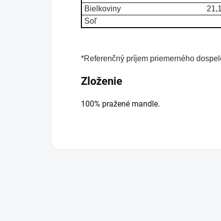
Bielkoviny
21,
Soľ
*Referenčný príjem priemerného dospelé
Zloženie
100% pražené mandle.