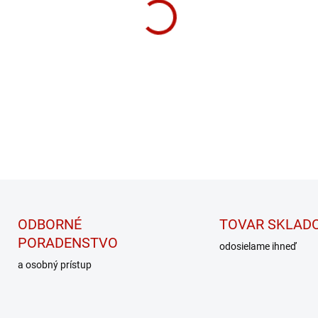
−
+
Prírodný 100% mandľový kr
DETAILNÉ INFORMÁCIE
ODBORNÉ
TOVAR SKLAD
PORADENSTVO
odosielame ihneď
a osobný prístup