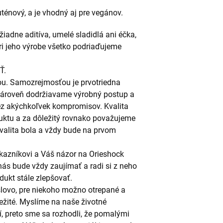
énový, a je vhodný aj pre vegánov.
adne aditíva, umelé sladidlá ani éčka,
Pri jeho výrobe všetko podriaďujeme
Ť.
itou. Samozrejmosťou je prvotriedna
. Zároveň dodržiavame výrobný postup a
ez akýchkoľvek kompromisov. Kvalita
uktu a za dôležitý rovnako považujeme
Kvalita bola a vždy bude na prvom
azníkovi a Váš názor na Orieshock
 nás bude vždy zaujímať a radi si z neho
ukt stále zlepšovať.
né slovo, pre niekoho možno otrepané a
žité. Myslíme na naše životné
í, preto sme sa rozhodli, že pomalými