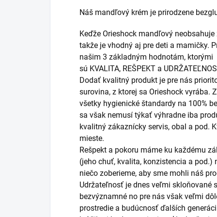
Náš mandľový krém je prirodzene bezglut
Keďže Orieshock mandľový neobsahuje ži
takže je vhodný aj pre deti a mamičky. 
našim 3 základným hodnotám, ktorými
sú KVALITA, REŠPEKT a UDRŽATEĽNOS
Dodať kvalitný produkt je pre nás prior
surovina, z ktorej sa Orieshock vyrába
všetky hygienické štandardy na 100% b
sa však nemusí týkať výhradne iba prod
kvalitný zákaznícky servis, obal a pod. 
mieste.
Rešpekt a pokoru máme ku každému zák
(jeho chuť, kvalita, konzistencia a pod.)
niečo zoberieme, aby sme mohli náš prod
Udržateľnosť je d​​​​​​nes veľmi skloňova
bezvýznamné no pre nás však veľmi dôle
prostredie a budúcnosť ďalších generáci