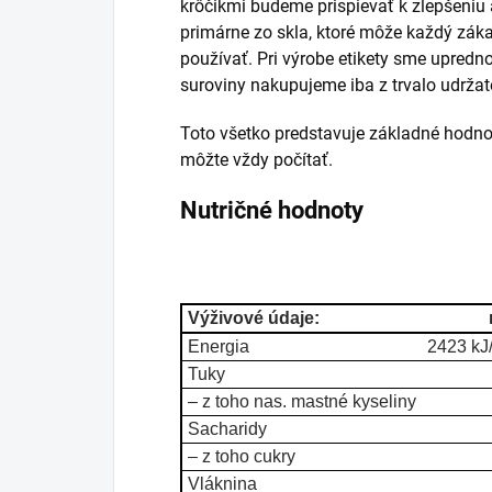
krôčikmi budeme prispievať k zlepšeniu 
primárne zo skla, ktoré môže každý zák
používať. Pri výrobe etikety sme upredno
suroviny nakupujeme iba z trvalo udržat
Toto všetko predstavuje základné hodno
môžte vždy počítať.
Nutričné hodnoty
Výživové údaje:
Energia
2423 kJ
Tuky
– z toho nas. mastné kyseliny
Sacharidy
– z toho cukry
Vláknina