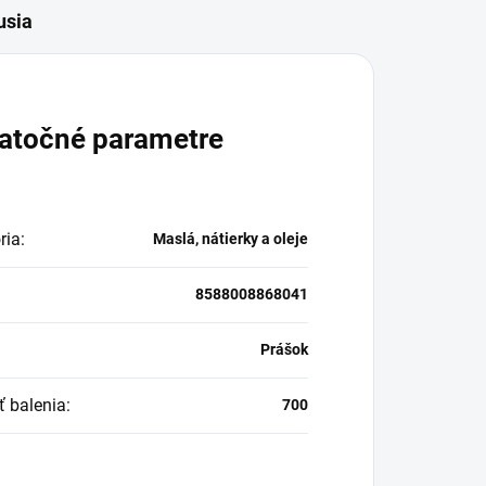
usia
atočné parametre
ria
:
Maslá, nátierky a oleje
8588008868041
:
Prášok
ť balenia
:
700