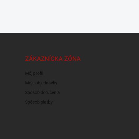
ZÁKAZNÍCKA ZÓNA
Môj profil
Moje objednávky
Spôsob doručenia
Spôsob platby