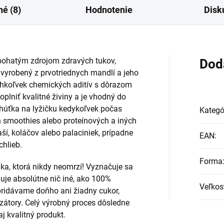
é (8)
Hodnotenie
Disk
 bohatým zdrojom zdravých tukov,
Dod
 vyrobený z prvotriednych mandlí a jeho
chkoľvek chemických aditív s dôrazom
plniť kvalitné živiny a je vhodný do
ochúťka na lyžičku kedykoľvek počas
Kategó
h smoothies alebo proteínových a iných
ší, koláčov alebo palaciniek, prípadne
EAN
:
chlieb.
Forma
ka, ktorá nikdy neomrzí! Vyznačuje sa
je absolútne nič iné, ako 100%
Veľkos
ridávame doňho ani žiadny cukor,
izátory. Celý výrobný proces dôsledne
j kvalitný produkt.