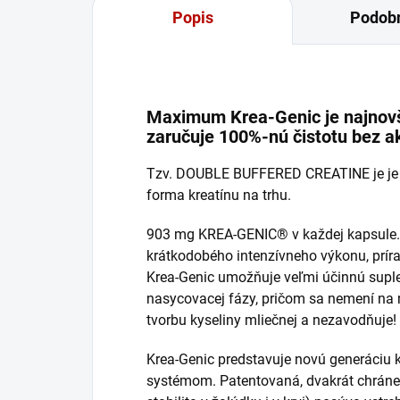
Popis
Podobn
Maximum Krea-Genic je najnovš
zaručuje 100%-nú čistotu bez a
Tzv. DOUBLE BUFFERED CREATINE je je za
forma kreatínu na trhu.
903 mg KREA-GENIC® v každej kapsule. 
krátkodobého intenzívneho výkonu, príra
Krea-Genic umožňuje veľmi účinnú suple
nasycovacej fázy, pričom sa nemení na n
tvorbu kyseliny mliečnej a nezavodňuje!
Krea-Genic predstavuje novú generáciu 
systémom. Patentovaná, dvakrát chráne