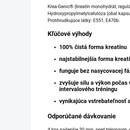
Krea-Genic® (kreatín monohydrát, regulát
Hydroxypropylmetylcelulóza (obal kapsu
Protihrudkujúce látky: E551, E470b.
Kľúčové výhody
100% čistá forma kreatínu
najstabilnejšia forma kreat
funguje bez nasycovacej fá
zvyšuje silu a výkon počas
intervalového tréningu
vynikajúca vstrebateľnosť a
Odporúčané dávkovanie
4 kps najlepšie 30 min. pred tréningom, 