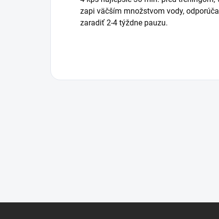
zapi väčším množstvom vody, odporúčam
zaradiť 2-4 týždne pauzu.
Z
á