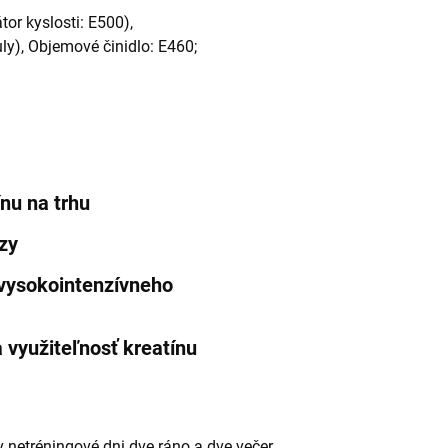
or kyslosti: E500),
ly), Objemové činidlo: E460;
ínu na trhu
zy
 vysokointenzívneho
 využiteľnosť kreatínu
v netréningové dni dve ráno a dve večer,