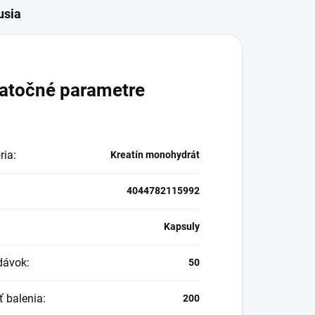
usia
atočné parametre
ria
:
Kreatín monohydrát
4044782115992
:
Kapsuly
dávok
:
50
ť balenia
:
200