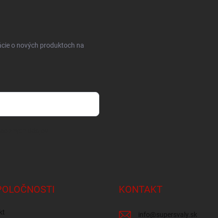
ácie o nových produktoch na
osobných údajov
POLOČNOSTI
KONTAKT
kt
info
@
supersvaly.sk