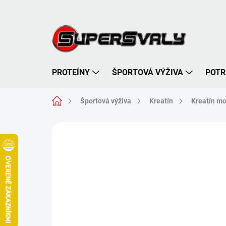
Prejsť
na
obsah
PROTEÍNY
ŠPORTOVÁ VÝŽIVA
POTR
Domov
Športová výživa
Kreatín
Kreatín m
Neohodnotené
Podrobnosti hodnote
AKCIA