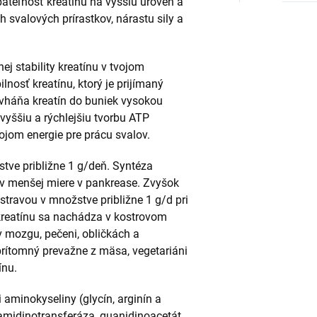
ebateľnosť kreatínu na vyššiu úroveň a
 svalových prírastkov, nárastu sily a
j stability kreatínu v tvojom
lnosť kreatínu, ktorý je prijímaný
c vháňa kreatín do buniek vysokou
yššiu a rýchlejšiu tvorbu ATP
rojom energie pre prácu svalov.
tve približne 1 g/deň. Syntéza
 v menšej miere v pankrease. Zvyšok
stravou v množstve približne 1 g/d pri
 kreatínu sa nachádza v kostrovom
v mozgu, pečeni, obličkách a
prítomný prevažne z mäsa, vegetariáni
ínu.
i aminokyseliny (glycín, arginín a
n amidinotransferáza, guanidinoacetát