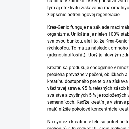
stabilita v žalúdku i v krvi) posúva vstr
tým aj efektivitu získavania maximálnych
zlepšenie potréningovej regenerácie.
Krea-Genic funguje na základe maximálne
organizme. Unikátna je nielen 100% stabi
svalovou bunkou, ale i to, že Krea-Geni
rýchlosťou. To má za následok omnoho v
(adenosintrifosfát), ktorý je hlavným zd
Kreatín sa produkuje endogénne v množs
prebieha prevažne v pečeni, obličkách a
kreatínu dostupného pre telo sa získava 
všežravej strave. 95 % telesných zásob
svalstve a zvyšných 5 % je rozložených 
semenníkoch. Keďže kreatín je v strave 
majú nižšie pokojové koncentrácie kreat
Na syntézu kreatínu v tele sú potrebné tr
metionín) a tri enzýmy (L-arginín:glycí