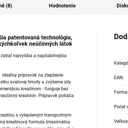
é (8)
Hodnotenie
Disk
Dod
ia patentovaná technológia,
kýchkoľvek neúčinných látok
tiaľ najvyššia a najstabilnejšia
Kategó
Ideálny prípravok na zlepšenie
EAN
:
stku svalovej hmoty a zvýšenie sily.
mentáciu kreatínom - funguje bez
Forma
eúčinný kreatinín. Prípravok potláča
Počet 
kreatínu s vylepšeným transportným
Veľkos
ná kreatínová formula (maximálna