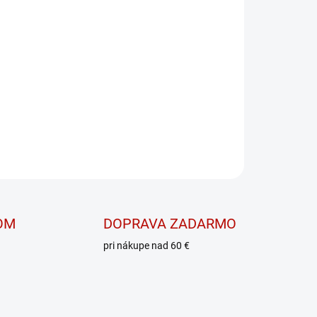
OPÝTAŤ SA
OM
DOPRAVA ZADARMO
pri nákupe nad 60 €