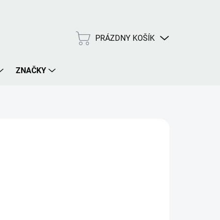
PRÁZDNY KOŠÍK
NÁKUPNÝ
KOŠÍK
ZNAČKY
€