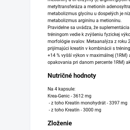
metyltransferáza a metionín adenosyltra
metabolizmus glycínu u dospelých je níz
metabolizmus arginínu a metionínu.
Pravidelne sa uvádza, že suplementácia
tréningom vedie k zvýšeniu fyzickej výk
morfológie svalov. Metaanalýza z roku 2
prijímajúci kreatín v kombinácii s tréni
+14 % vyšší výkon v maximálnej (1RM) a
opakovania pri danom percente 1RM) ak
Nutričné hodnoty
Na 4 kapsule:
Krea-Genic - 3612 mg
- z toho Kreatín monohydrát - 3397 mg
- z toho Kreatín - 3000 mg
Zloženie