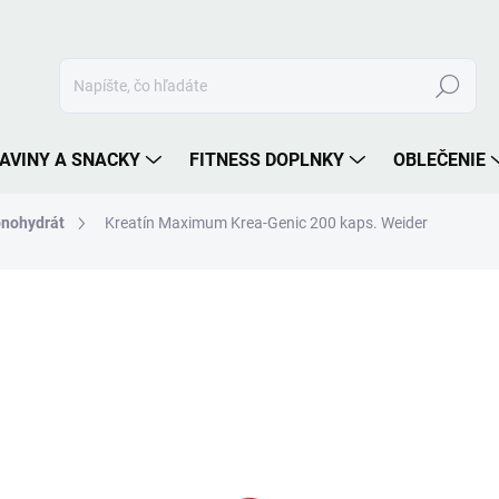
Hľadať
AVINY A SNACKY
FITNESS DOPLNKY
OBLEČENIE
onohydrát
Kreatín Maximum Krea-Genic 200 kaps. Weider
nia
ZNAČKA:
WEIDER
59,90 €
29,90 
Jednotková
VYPREDANÉ
cena:
MOŽNOSTI DORUČENIA
Najúčinnejší kreatín na trhu.