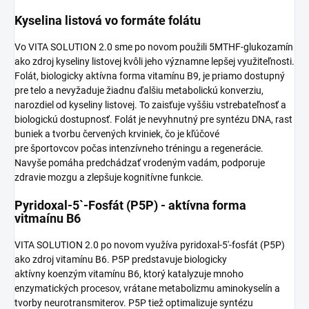
Kyselina listová vo formáte folátu
Vo VITA SOLUTION 2.0 sme po novom použili 5MTHF-glukozamín
ako zdroj kyseliny listovej kvôli jeho významne lepšej využiteľnosti.
Folát, biologicky aktívna forma vitamínu B9, je priamo dostupný
pre telo a nevyžaduje žiadnu ďalšiu metabolickú konverziu,
narozdiel od kyseliny listovej. To zaisťuje vyššiu vstrebateľnosť a
biologickú dostupnosť. Folát je nevyhnutný pre syntézu DNA, rast
buniek a tvorbu červených krviniek, čo je kľúčové
pre športovcov počas intenzívneho tréningu a regenerácie.
Navyše pomáha predchádzať vrodeným vadám, podporuje
zdravie mozgu a zlepšuje kognitívne funkcie.
Pyridoxal-5`-Fosfát (P5P) - aktívna forma
vitmaínu B6
VITA SOLUTION 2.0 po novom využíva pyridoxal-5'-fosfát (P5P)
ako zdroj vitamínu B6. P5P predstavuje biologicky
aktívny koenzým vitamínu B6, ktorý katalyzuje mnoho
enzymatických procesov, vrátane metabolizmu aminokyselín a
tvorby neurotransmiterov. P5P tiež optimalizuje syntézu