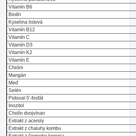
Vitamín B6
Biotín
Kyselina listová
Vitamín B12
Vitamín C
Vitamín D3
Vitamín K2
Vitamín E
Chróm
Mangán
Meď
Selén
Pidoxal-5'-fosfát
Inozitol
Cholín dvojvínan
Extrakt z aceroly
Extrakt z chaluhy kombu
Extrakt z čierneho korenia