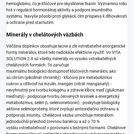
hemoglobínu, čo je kľúčové pre okysličenie tkanív. Významnú roliu
hrá v regulácii hormonálnej aktivity a podpore imunitného
systému. Navyše pôsobí proti glykácii, čím prispieva k dlhovekosti
a ochrane pred starnutím.
Minerály v chelátových väzbách
Väčšina doplnkov obsahuje lacne a zle vstrebateľné anorganické
formy minerálov, ktoré telo nedokáže efektívne využiť. Vo VITA
SOLUTION 2.0 sú všetky minerály vo vysoko vstrebateľných
chelátových formách. To zaručuje
maximálnu biologickú dostupnosť klúčových minerálov, ako
sú chróm (pikolinát chromitý) - kľúčový pre metabolizmus
cukrov a citlivosť na inzulín, mangán (citrát manganatý) -
nevyhnutný pre tvorbu kolagénu a zdravie kĺbov, meď (glukonan
meďnatý) - podporuje tvorbu červených krviniek a energetický
metabolizmus, selén (L-selenometionín) - poskytuje biologicky
aktívne selénoproteíny, ktoré zvyšujú antioxidačnú ochranu a
podporujú imunitu. Chelátová väzba umožňuje minerálom
jednoduchší priechod črevnou bariérou a až o 70 %
vyššiu vstrebateľnosť v porovnaní s bežnými formami. Chelátové