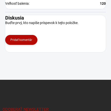
Veľkosť balenia
:
120
Diskusia
Buďte prvý, kto napíše príspevok k tejto položke.
Pridať komentár
Z
á
p
ä
t
i
ODOBERAŤ NEWSLETTER