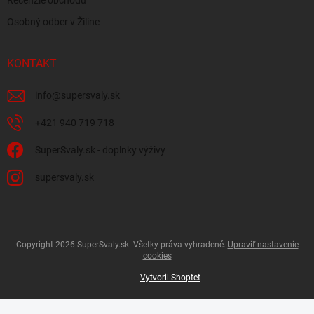
Recenzie obchodu
Osobný odber v Žiline
KONTAKT
info
@
supersvaly.sk
+421 940 719 718
SuperSvaly.sk - doplnky výživy
supersvaly.sk
Copyright 2026
SuperSvaly.sk
. Všetky práva vyhradené.
Upraviť nastavenie
cookies
Vytvoril Shoptet