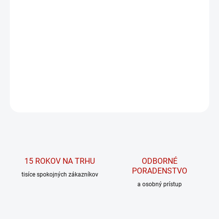
−
+
PRIDAŤ DO KOŠÍKA
Tento profesionálny produkt obsahuje komplex vitamínov a
minerálov v optimálnom pomere a forme tak, aby pokryl zvýšenú
potrebu mikroživín zaťažovaného organizmu
DETAILNÉ INFORMÁCIE
OPÝTAŤ SA
15 ROKOV NA TRHU
ODBORNÉ
PORADENSTVO
tisíce spokojných zákazníkov
a osobný prístup