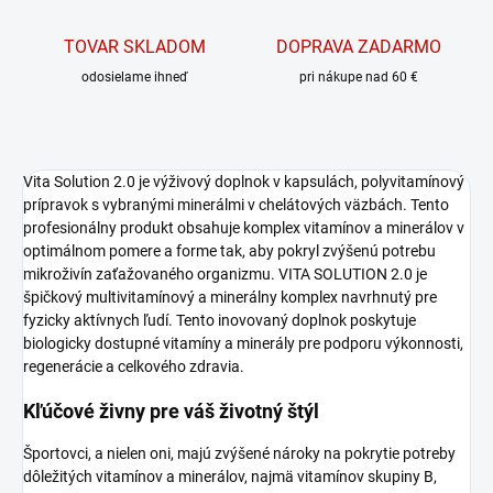
TOVAR SKLADOM
DOPRAVA ZADARMO
odosielame ihneď
pri nákupe nad 60 €
Vita Solution 2.0 je výživový doplnok v kapsulách, polyvitamínový
prípravok s vybranými minerálmi v chelátových väzbách. Tento
profesionálny produkt obsahuje komplex vitamínov a minerálov v
optimálnom pomere a forme tak, aby pokryl zvýšenú potrebu
mikroživín zaťažovaného organizmu. VITA SOLUTION 2.0 je
špičkový multivitamínový a minerálny komplex navrhnutý pre
fyzicky aktívnych ľudí. Tento inovovaný doplnok poskytuje
biologicky dostupné vitamíny a minerály pre podporu výkonnosti,
regenerácie a celkového zdravia.
Kľúčové živny pre váš životný štýl
Športovci, a nielen oni, majú zvýšené nároky na pokrytie potreby
dôležitých vitamínov a minerálov, najmä vitamínov skupiny B,