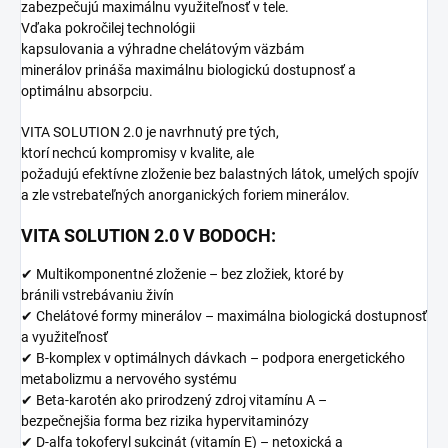
zabezpečujú maximálnu využiteľnosť v tele.
Vďaka pokročilej technológii
kapsulovania a výhradne chelátovým väzbám
minerálov prináša maximálnu biologickú dostupnosť a
optimálnu absorpciu.
VITA SOLUTION 2.0 je navrhnutý pre tých,
ktorí nechcú kompromisy v kvalite, ale
požadujú efektívne zloženie bez balastných látok, umelých spojív
a zle vstrebateľných anorganických foriem minerálov.
VITA SOLUTION 2.0 V BODOCH:
✔ Multikomponentné zloženie – bez zložiek, ktoré by
bránili vstrebávaniu živín
✔ Chelátové formy minerálov – maximálna biologická dostupnosť
a využiteľnosť
✔ B-komplex v optimálnych dávkach – podpora energetického
metabolizmu a nervového systému
✔ Beta-karotén ako prirodzený zdroj vitamínu A –
bezpečnejšia forma bez rizika hypervitaminózy
✔ D-alfa tokoferyl sukcinát (vitamín E) – netoxická a