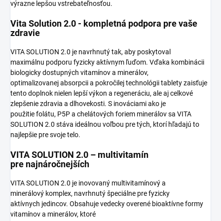
výrazne lepšou vstrebateľnosťou.
Vita Solution 2.0 - kompletná podpora pre vaše
zdravie
VITA SOLUTION 2.0 je navrhnutý tak, aby poskytoval
maximálnu podporu fyzicky aktívnym ľuďom. Vďaka kombinácii
biologicky dostupných vitamínov a minerálov,
optimalizovanej absorpcii a pokročilej technológii tablety zaisťuje
tento doplnok nielen lepší výkon a regeneráciu, ale aj celkové
zlepšenie zdravia a dlhovekosti. S inováciami ako je
použitie folátu, P5P a chelátových foriem minerálov sa VITA
SOLUTION 2.0 stáva ideálnou voľbou pre tých, ktorí hľadajú to
najlepšie pre svoje telo.
VITA SOLUTION 2.0 – multivitamín
pre najnáročnejších
VITA SOLUTION 2.0 je inovovaný multivitamínový a
minerálový komplex, navrhnutý špeciálne pre fyzicky
aktívnych jedincov. Obsahuje vedecky overené bioaktívne formy
vitamínov a minerálov, ktoré