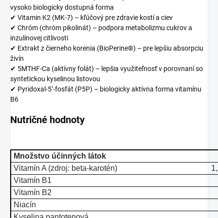
vysoko biologicky dostupná forma
✔ Vitamin K2 (MK-7) – kľúčový pre zdravie kostí a ciev
✔ Chróm (chróm pikolinát) – podpora metabolizmu cukrov a
inzulínovej citlivosti
✔ Extrakt z čierneho korenia (BioPerine®) – pre lepšiu absorpciu
živín
✔ 5MTHF-Ca (aktívny folát) – lepšia využiteľnosť v porovnaní so
syntetickou kyselinou listovou
✔ Pyridoxal-5’-fosfát (P5P) – biologicky aktívna forma vitamínu
B6
Nutričné hodnoty
Množstvo účinných látok
Vitamín A (zdroj: beta-karotén)
1
Vitamín B1
Vitamín B2
Niacín
Kyselina pantotenová