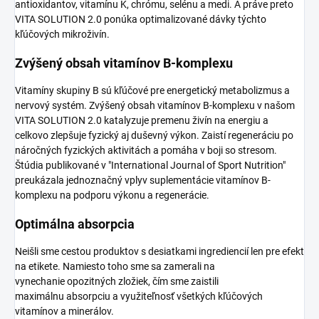
antioxidantov, vitamínu K, chrómu, selénu a medi. A práve preto
VITA SOLUTION 2.0 ponúka optimalizované dávky týchto
kľúčových mikroživín.
Zvýšený obsah vitamínov B-komplexu
Vitamíny skupiny B sú kľúčové pre energetický metabolizmus a
nervový systém. Zvýšený obsah vitamínov B-komplexu v našom
VITA SOLUTION 2.0 katalyzuje premenu živín na energiu a
celkovo zlepšuje fyzický aj duševný výkon. Zaistí regeneráciu po
náročných fyzických aktivitách a pomáha v boji so stresom.
Štúdia publikované v "International Journal of Sport Nutrition"
preukázala jednoznačný vplyv suplementácie vitamínov B-
komplexu na podporu výkonu a regenerácie.
Optimálna absorpcia
Neišli sme cestou produktov s desiatkami ingrediencií len pre efekt
na etikete. Namiesto toho sme sa zamerali na
vynechanie opozitných zložiek, čím sme zaistili
maximálnu absorpciu a využiteľnosť všetkých kľúčových
vitamínov a minerálov.