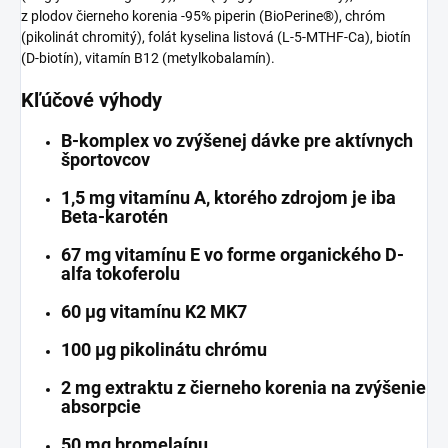
z plodov čierneho korenia -95% piperin (BioPerine®), chróm
(pikolinát chromitý), folát kyselina listová (L-5-MTHF-Ca), biotín
(D-biotín), vitamín B12 (metylkobalamín).
Kľúčové výhody
B-komplex vo zvýšenej dávke pre aktívnych
športovcov
1,5 mg vitamínu A, ktorého zdrojom je iba
Beta-karotén
67 mg vitamínu E vo forme organického D-
alfa tokoferolu
60 μg vitamínu K2 MK7
100 μg pikolinátu chrómu
2 mg extraktu z čierneho korenia na zvýšenie
absorpcie
50 mg bromelaínu