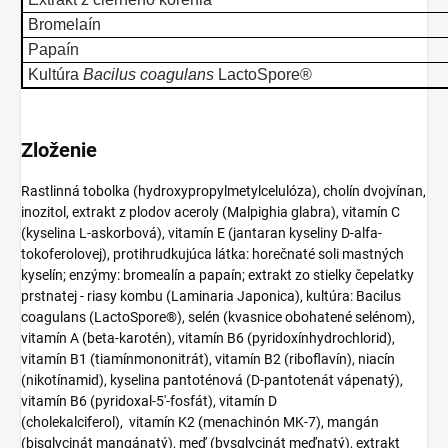
Bromelaín
Papaín
Kultúra
Bacilus coagulans
LactoSpore®
Zloženie
Rastlinná tobolka (hydroxypropylmetylcelulóza), cholín dvojvínan,
inozitol, extrakt z plodov aceroly (Malpighia glabra), vitamín C
(kyselina L-askorbová), vitamín E (jantaran kyseliny D-alfa-
tokoferolovej), protihrudkujúca látka: horečnaté soli mastných
kyselín; enzýmy: bromealín a papaín; extrakt zo stielky čepelatky
prstnatej - riasy kombu (Laminaria Japonica), kultúra: Bacilus
coagulans (LactoSpore®), selén (kvasnice obohatené selénom),
vitamín A (beta-karotén), vitamín B6 (pyridoxínhydrochlorid),
vitamín B1 (tiamínmononitrát), vitamín B2 (riboflavín), niacín
(nikotínamid), kyselina pantoténová (D-pantotenát vápenatý),
vitamín B6 (pyridoxal-5′-fosfát), vitamín D
(cholekalciferol), vitamín K2 (menachinón MK-7), mangán
(bisglycinát mangánatý), meď (bysglycinát meďnatý), extrakt