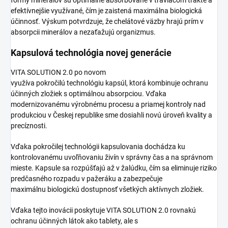
formy minerálov sú optimálne absorbované v tráviacom trakte a
efektívnejšie využívané, čím je zaistená maximálna biologická
účinnosť. Výskum potvrdzuje, že chelátové väzby hrajú prím v
absorpcii minerálov a nezaťažujú organizmus.
Kapsulová technológia novej generácie
VITA SOLUTION 2.0 po novom
využíva pokročilú technológiu kapsúl, ktorá kombinuje ochranu
účinných zložiek s optimálnou absorpciou. Vďaka
modernizovanému výrobnému procesu a priamej kontroly nad
produkciou v Českej republike sme dosiahli novú úroveň kvality a
precíznosti.
Vďaka pokročilej technológii kapsulovania dochádza ku
kontrolovanému uvoľňovaniu živín v správny čas a na správnom
mieste. Kapsule sa rozpúšťajú až v žalúdku, čím sa eliminuje riziko
predčasného rozpadu v pažeráku a zabezpečuje
maximálnu biologickú dostupnosť všetkých aktívnych zložiek.
Vďaka tejto inovácii poskytuje VITA SOLUTION 2.0 rovnakú
ochranu účinných látok ako tablety, ale s