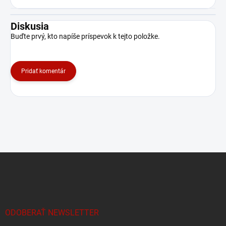
Diskusia
Buďte prvý, kto napíše príspevok k tejto položke.
Pridať komentár
Z
á
p
ä
t
i
ODOBERAŤ NEWSLETTER
e