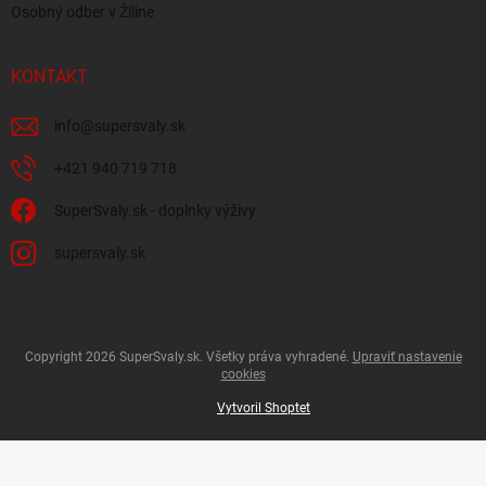
Osobný odber v Žiline
KONTAKT
info
@
supersvaly.sk
+421 940 719 718
SuperSvaly.sk - doplnky výživy
supersvaly.sk
Copyright 2026
SuperSvaly.sk
. Všetky práva vyhradené.
Upraviť nastavenie
cookies
Vytvoril Shoptet