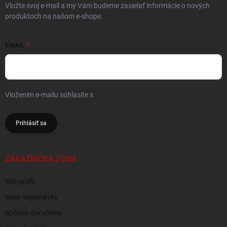
Vložte svoj e-mail a my Vám budeme zasielať informácie o nových
produktoch na našom e-shope.
EMAIL
Vložením e-mailu súhlasíte s
podmienkami ochrany osobných údajov
Prihlásiť sa
ZÁKAZNÍCKA ZÓNA
Môj profil
Moje objednávky
Spôsob doručenia