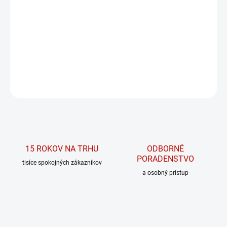
−
+
PRIDAŤ DO KOŠÍKA
„Proteín krásy“
DETAILNÉ INFORMÁCIE
OPÝTAŤ SA
15 ROKOV NA TRHU
ODBORNÉ
PORADENSTVO
tisíce spokojných zákazníkov
a osobný prístup