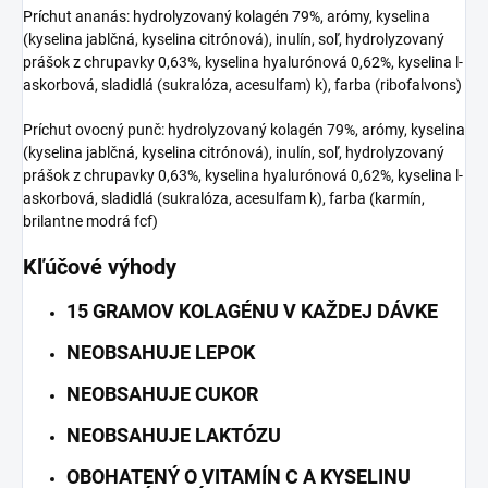
Príchut ananás: hydrolyzovaný kolagén 79%, arómy, kyselina
(kyselina jablčná, kyselina citrónová), inulín, soľ, hydrolyzovaný
prášok z chrupavky 0,63%, kyselina hyalurónová 0,62%, kyselina l-
askorbová, sladidlá (sukralóza, acesulfam) k), farba (ribofalvons)
Príchut ovocný punč: hydrolyzovaný kolagén 79%, arómy, kyselina
(kyselina jablčná, kyselina citrónová), inulín, soľ, hydrolyzovaný
prášok z chrupavky 0,63%, kyselina hyalurónová 0,62%, kyselina l-
askorbová, sladidlá (sukralóza, acesulfam k), farba (karmín,
brilantne modrá fcf)
Kľúčové výhody
15 GRAMOV KOLAGÉNU V KAŽDEJ DÁVKE
NEOBSAHUJE LEPOK
NEOBSAHUJE CUKOR
NEOBSAHUJE LAKTÓZU
OBOHATENÝ O VITAMÍN C A KYSELINU