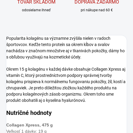
TOVAR SKLADOM
DOPRAVA ZADARMO
odosielame ihneď
pri nákupe nad 60 €
Popularita kolagénu sa významne zvýšila nielen v radoch
športovcov. Keďže tento proteín sa okrem kĺbov a svalov
nachádza v značnom množstve aj v tkanivách pokožky, dámy ho
s obľubou využívajú na kozmetické účely.
Okrem 15 g kolagénu v každej dávke obsahuje Collagen Xpress aj
vitamín C, ktorý prostredníctvom podpory správnej tvorby
kolagénu prispieva k normálnemu fungovaniu pokožky, žíl, kostí a
chrupaviek. Je preto dôležitou zložkou každého produktu na
podporu kolagénových zásob organizmu. Okrem toho sme
produkt obohatili aj o kyselina hyalurónovú.
Nutričné hodnoty
Collagen Xpress, 475 g
Veľkosť 1 dávky: 19 g