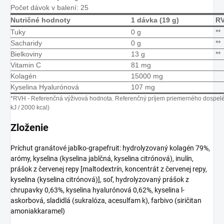
Počet dávok v balení: 25
Nutričné hodnoty
1 dávka (19 g)
R
Tuky
0 g
**
Sacharidy
0 g
**
Bielkoviny
13 g
**
Vitamin C
81 mg
Kolagén
15000 mg
Kyselina Hyalurónová
107 mg
*RVH - Referenčná výživová hodnota. Referenčný príjem priemerného dospel
kJ / 2000 kcal)
Zloženie
Príchut granátové jablko-grapefruit: hydrolyzovaný kolagén 79%,
arómy, kyselina (kyselina jablčná, kyselina citrónová), inulín,
prášok z červenej repy [maltodextrín, koncentrát z červenej repy,
kyselina (kyselina citrónová)], soľ, hydrolyzovaný prášok z
chrupavky 0,63%, kyselina hyalurónová 0,62%, kyselina l-
askorbová, sladidlá (sukralóza, acesulfam k), farbivo (siričitan
amoniakkaramel)