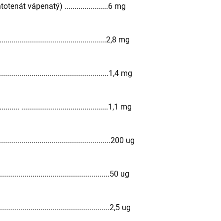
enát vápenatý) ......................6 mg
.............................................2,8 mg
...................................................1,4 mg
. ............................................1,1 mg
.................................................200 ug
.....................................................50 ug
..............................................2,5 ug