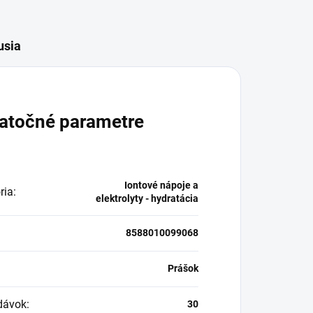
usia
atočné parametre
Iontové nápoje a
ria
:
elektrolyty - hydratácia
8588010099068
:
Prášok
dávok
:
30