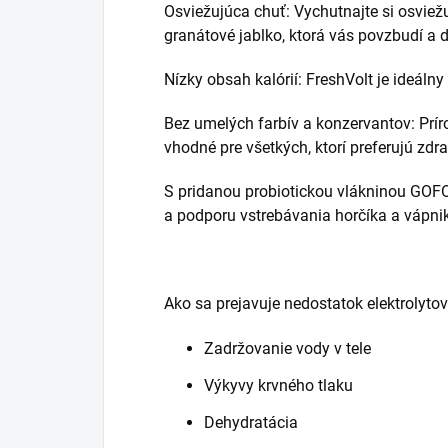
Osviežujúca chuť: Vychutnajte si osviežu
granátové jablko, ktorá vás povzbudí a d
Nízky obsah kalórií: FreshVolt je ideálny 
Bez umelých farbív a konzervantov: Prír
vhodné pre všetkých, ktorí preferujú zdra
S pridanou probiotickou vlákninou GOF
a podporu vstrebávania horčíka a vápni
Ako sa prejavuje nedostatok elektrolyto
Zadržovanie vody v tele
Výkyvy krvného tlaku
Dehydratácia