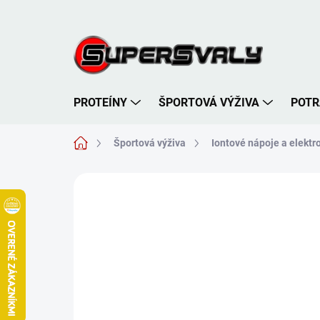
Prejsť
na
obsah
PROTEÍNY
ŠPORTOVÁ VÝŽIVA
POTR
Domov
Športová výživa
Iontové nápoje a elektro
Neohodnotené
Podrobnosti hodnote
TIP