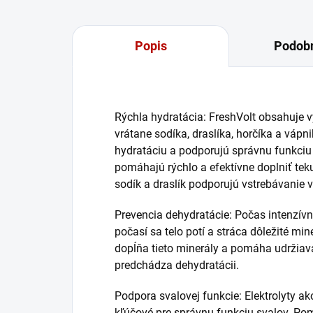
Popis
Podobn
Rýchla hydratácia: FreshVolt obsahuje v
vrátane sodíka, draslíka, horčíka a vápn
hydratáciu a podporujú správnu funkciu 
pomáhajú rýchlo a efektívne doplniť teku
sodík a draslík podporujú vstrebávanie v
Prevencia dehydratácie: Počas intenzívne
počasí sa telo potí a stráca dôležité min
dopĺňa tieto minerály a pomáha udržiava
predchádza dehydratácii.
Podpora svalovej funkcie: Elektrolyty ako
kľúčové pre správnu funkciu svalov. P