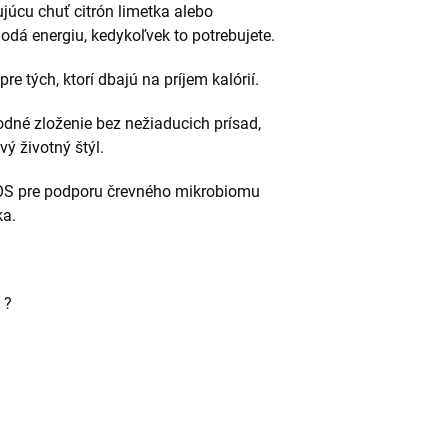
júcu chuť citrón limetka alebo
odá energiu, kedykoľvek to potrebujete.
pre tých, ktorí dbajú na príjem kalórií.
odné zloženie bez nežiaducich prísad,
vý životný štýl.
OS pre podporu črevného mikrobiomu
ka.
v ?