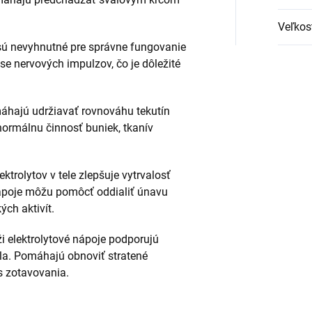
Veľkos
y sú nevyhnutné pre správne fungovanie
e nervových impulzov, čo je dôležité
máhajú udržiavať rovnováhu tekutín
 normálnu činnosť buniek, tkanív
ktrolytov v tele zlepšuje vytrvalosť
 nápoje môžu pomôcť oddialiť únavu
ých aktivít.
ži elektrolytové nápoje podporujú
ela. Pomáhajú obnoviť stratené
es zotavovania.