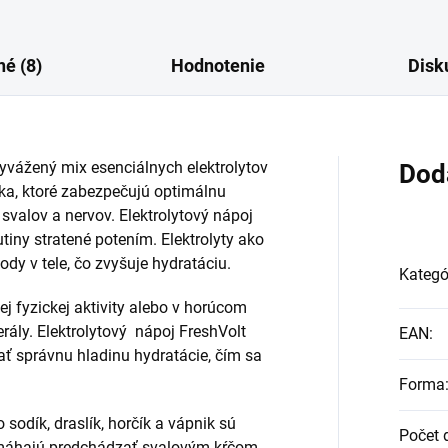
é (8)
Hodnotenie
Disk
yvážený mix esenciálnych elektrolytov
Dod
ika, ktoré zabezpečujú optimálnu
svalov a nervov. Elektrolytový nápoj
tiny stratené potením. Elektrolyty ako
ody v tele, čo zvyšuje hydratáciu.
Kategó
j fyzickej aktivity alebo v horúcom
erály. Elektrolytový nápoj FreshVolt
EAN
:
ť správnu hladinu hydratácie, čím sa
Forma
 sodík, draslík, horčík a vápnik sú
Počet 
omáhajú predchádzať svalovým kŕčom