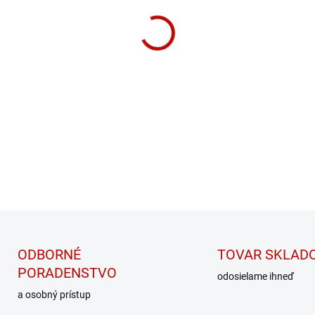
MÔŽEME DORUČIŤ DO:
ZVOĽT
−
+
Tento osviežujúci nápoj je š
doplnil dôležité elektrolyty s
alebo počas stresových situá
DETAILNÉ INFORMÁCIE
ODBORNÉ
TOVAR SKLAD
PORADENSTVO
odosielame ihneď
a osobný prístup