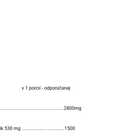
 porcií - odporúčanej
...............................................2800mg
mg .................... ...............1500