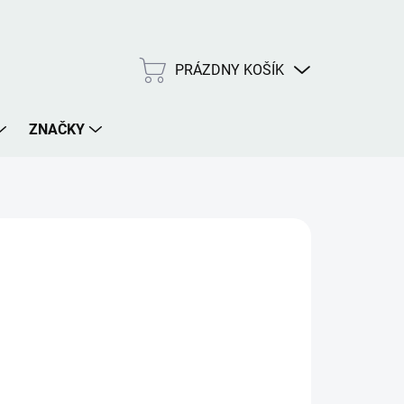
PRÁZDNY KOŠÍK
NÁKUPNÝ
KOŠÍK
ZNAČKY