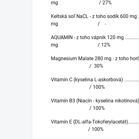
mg / 27%
Keltská soľ NaCL - z toho sodík 600 mg ............
mg / -
AQUAMIN - z toho vápnik 120 mg ......................
mg / 12%
Magnesium Malate 280 mg - z toho horčík 120 m
/ 30%
Vitamín C (kyselina L-askorbová) ....................
/ 100%
Vitamín B3 (Niacín - kyselina nikotínová) .........
/ 100%
Vitamín E (DL-alfa-Tokoferylacetát).................
/ 100%