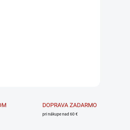
E VARIANT
MOŽNOSTI DORUČENIA
PRIDAŤ DO KOŠÍKA
peciálne formulovaný tak, aby rýchlo a efektívne
tratené pri fyzickej aktivite, v horúcich dňoch
cií
OPÝTAŤ SA
OM
DOPRAVA ZADARMO
pri nákupe nad 60 €