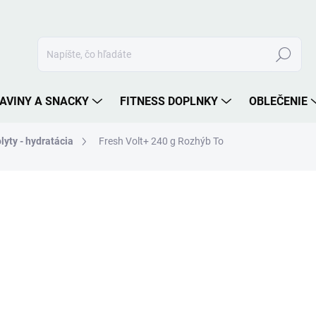
Hľadať
AVINY A SNACKY
FITNESS DOPLNKY
OBLEČENIE
lyty - hydratácia
Fresh Volt+ 240 g Rozhýb To
nia
ZNAČKA:
ROZHÝB TO
25,90 €
Jednotková
ZVOĽTE VARIANT
cena:
PRÍCHUŤ