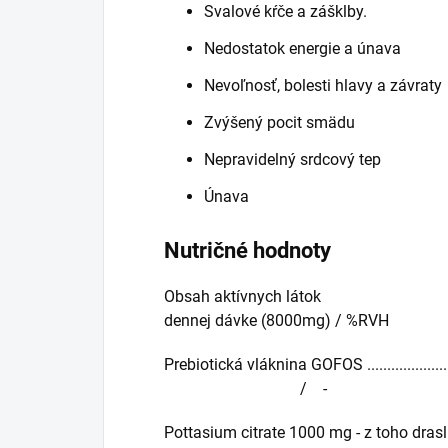
Svalové kŕče a zášklby.
Nedostatok energie a únava
Nevoľnosť, bolesti hlavy a závraty
Zvýšený pocit smädu
Nepravidelný srdcový tep
Únava
Nutričné hodnoty
Obsah aktívnych látok v 1
dennej dávke (8000mg) / %RVH
Prebiotická vláknina GOFOS ...........................
/ -
Pottasium citrate 1000 mg - z toho draslík 530 