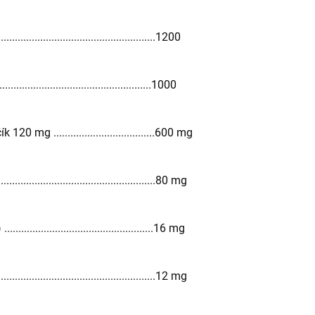
............................................1200
...........................................1000
g ....................................600 mg
...............................................80 mg
............................................16 mg
...............................................12 mg