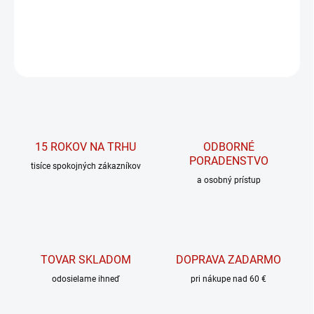
Štýlova flaša na vodu
OPÝTAŤ SA
15 ROKOV NA TRHU
ODBORNÉ
PORADENSTVO
tisíce spokojných zákazníkov
a osobný prístup
TOVAR SKLADOM
DOPRAVA ZADARMO
odosielame ihneď
pri nákupe nad 60 €