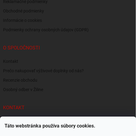
Reklamačné podmienky
Obchodné podmienky
Informácie o cookies
Podmienky ochrany osobných údajov (GDPR)
O SPOLOČNOSTI
Kontakt
Prečo nakupovať výživové doplnky od nás?
Recenzie obchodu
Osobný odber v Žiline
KONTAKT
info
@
supersvaly.sk
Táto webstránka používa súbory cookies.
+421 940 719 718