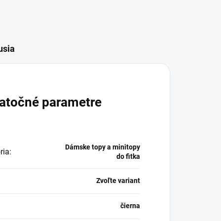
usia
atočné parametre
Dámske topy a minitopy
ria
:
do fitka
Zvoľte variant
čierna