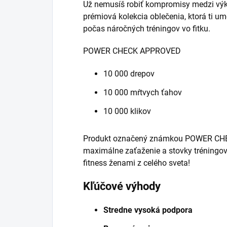
Už nemusíš robiť kompromisy medzi vý
prémiová kolekcia oblečenia, ktorá ti umo
počas náročných tréningov vo fitku.
POWER CHECK APPROVED
10 000 drepov
10 000 mŕtvych ťahov
10 000 klikov
Produkt označený známkou POWER CHECK
maximálne zaťaženie a stovky tréningo
fitness ženami z celého sveta!
Kľúčové výhody
Stredne vysoká podpora