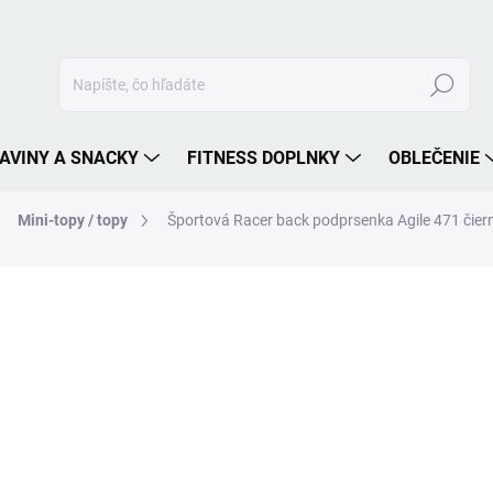
Hľadať
AVINY A SNACKY
FITNESS DOPLNKY
OBLEČENIE
Mini-topy / topy
Športová Racer back podprsenka Agile 471 čie
nia
ZNAČKA:
NEBBIA
27,90 €
Jednotková
ZVOĽTE VARIANT
cena:
VEĽKOSŤ
MOŽNOSTI DORUČENIA