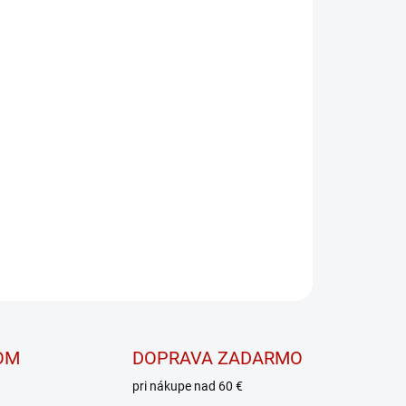
enka Agile 471
OPÝTAŤ SA
OM
DOPRAVA ZADARMO
pri nákupe nad 60 €