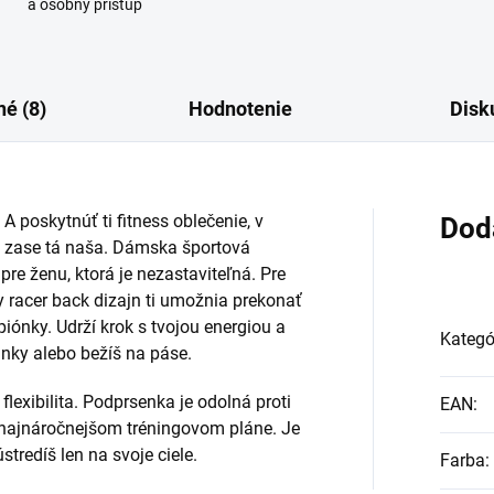
a osobný prístup
é (8)
Hodnotenie
Disk
. A poskytnúť ti fitness oblečenie, v
Dod
e zase tá naša. Dámska športová
re ženu, ktorá je nezastaviteľná. Pre
 racer back dizajn ti umožnia prekonať
iónky. Udrží krok s tvojou energiou a
Kategó
inky alebo bežíš na páse.
flexibilita. Podprsenka je odolná proti
EAN
:
i najnáročnejšom tréningovom pláne. Je
tredíš len na svoje ciele.
Farba
: