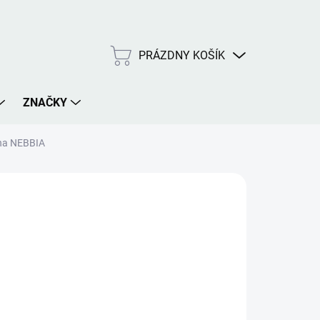
PRÁZDNY KOŠÍK
NÁKUPNÝ
KOŠÍK
ZNAČKY
rna NEBBIA