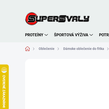
Prejsť
na
obsah
PROTEÍNY
ŠPORTOVÁ VÝŽIVA
POTR
Domov
Oblečenie
Dámske oblečenie do fitka
Neohodnotené
Podrobnosti hodnote