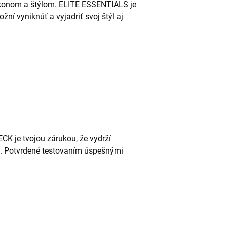
konom a štýlom. ELITE ESSENTIALS je
žní vyniknúť a vyjadriť svoj štýl aj
 je tvojou zárukou, že vydrží
v. Potvrdené testovaním úspešnými