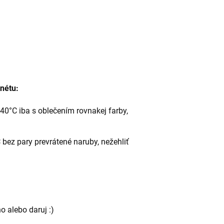
anétu:
40°C iba s oblečením rovnakej farby,
bez pary prevrátené naruby, nežehliť
o alebo daruj :)