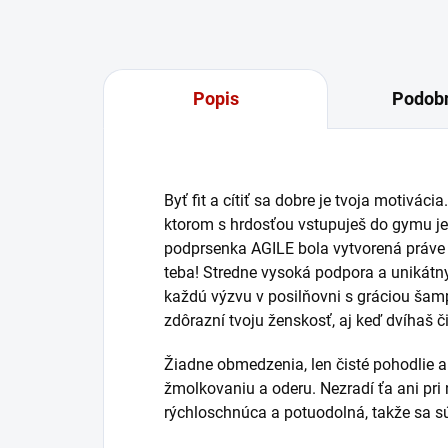
Popis
Podobn
Byť fit a cítiť sa dobre je tvoja motivácia
ktorom s hrdosťou vstupuješ do gymu j
podprsenka AGILE bola vytvorená práve p
teba! Stredne vysoká podpora a unikátny
každú výzvu v posilňovni s gráciou šamp
zdôrazní tvoju ženskosť, aj keď dvíhaš č
Žiadne obmedzenia, len čisté pohodlie a 
žmolkovaniu a oderu. Nezradí ťa ani pr
rýchloschnúca a potuodolná, takže sa sús