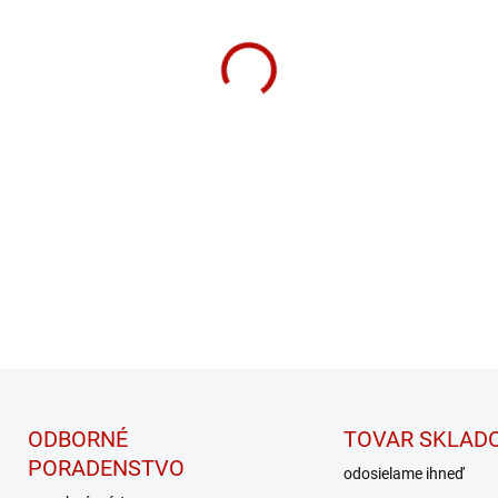
Športová Racer back podprs
DETAILNÉ INFORMÁCIE
ODBORNÉ
TOVAR SKLAD
PORADENSTVO
odosielame ihneď