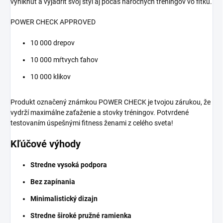
vyniknúť a vyjadriť svoj štýl aj počas náročných tréningov vo fitku.
POWER CHECK APPROVED
10 000 drepov
10 000 mŕtvych ťahov
10 000 klikov
Produkt označený známkou POWER CHECK je tvojou zárukou, že
vydrží maximálne zaťaženie a stovky tréningov. Potvrdené
testovaním úspešnými fitness ženami z celého sveta!
Kľúčové výhody
Stredne vysoká podpora
Bez zapínania
Minimalistický dizajn
Stredne široké pružné ramienka