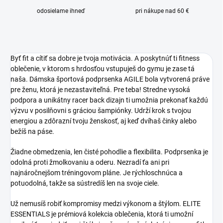
odosielame ihneď
pri nákupe nad 60 €
Byť fit a cítiť sa dobre je tvoja motivácia. A poskytnúť ti fitness
oblečenie, v ktorom s hrdosťou vstupuješ do gymu je zase tá
naša. Dámska športová podprsenka AGILE bola vytvorená práve
pre ženu, ktorá je nezastaviteľná. Pre teba! Stredne vysoká
podpora a unikátny racer back dizajn ti umožnia prekonať každú
výzvu v posilňovni s gráciou šampiónky. Udrží krok s tvojou
energiou a zdôrazní tvoju ženskosť, aj keď dvíhaš činky alebo
bežíš na páse.
Žiadne obmedzenia, len čisté pohodlie a flexibilita. Podprsenka je
odolná proti žmolkovaniu a oderu. Nezradí ťa ani pri
najnáročnejšom tréningovom pláne. Je rýchloschnúca a
potuodolná, takže sa sústredíš len na svoje ciele.
Už nemusíš robiť kompromisy medzi výkonom a štýlom. ELITE
ESSENTIALS je prémiová kolekcia oblečenia, ktorá ti umožní