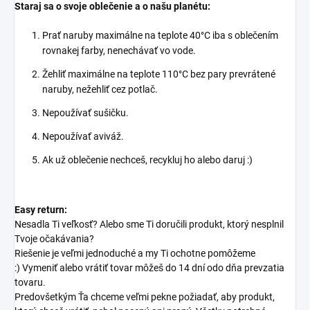
Staraj sa o svoje oblečenie a o našu planétu:
Prať naruby maximálne na teplote 40°C iba s oblečením
rovnakej farby, nenechávať vo vode.
Žehliť maximálne na teplote 110°C bez pary prevrátené
naruby, nežehliť cez potlač.
Nepoužívať sušičku.
Nepoužívať aviváž.
Ak už oblečenie nechceš, recykluj ho alebo daruj :)
Easy return:
Nesadla Ti veľkosť? Alebo sme Ti doručili produkt, ktorý nesplnil
Tvoje očakávania?
Riešenie je veľmi jednoduché a my Ti ochotne pomôžeme
:) Vymeniť alebo vrátiť tovar môžeš do 14 dní odo dňa prevzatia
tovaru.
Predovšetkým Ťa chceme veľmi pekne požiadať, aby produkt,