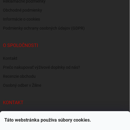
Reklamačné podmienky
Obchodné podmienky
Informácie o cookies
Podmienky ochrany osobných údajov (GDPR)
O SPOLOČNOSTI
Kontakt
Prečo nakupovať výživové doplnky od nás?
Recenzie obchodu
Osobný odber v Žiline
KONTAKT
info
@
supersvaly.sk
Táto webstránka používa súbory cookies.
+421 940 719 718