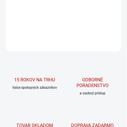
MOŽNOSTI DORUČENIA
Športová Racer back podprsenka Agile 471
DETAILNÉ INFORMÁCIE
OPÝTAŤ SA
15 ROKOV NA TRHU
ODBORNÉ
PORADENSTVO
tisíce spokojných zákazníkov
a osobný prístup
TOVAR SKLADOM
DOPRAVA ZADARMO