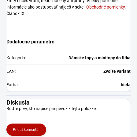
ktorý chceš vrátiť, nebol nosený ani praný. Všetky potrebné
informácie ako postupovať nájdeš v sekcii
Obchodné pomienky
,
Článok IX.
Dodatočné parametre
Kategória
:
Dámske topy a minitopy do fitka
EAN
:
Zvoľte variant
Farba
:
biela
Diskusia
Buďte prvý, kto napíše príspevok k tejto položke.
Pridať komentár