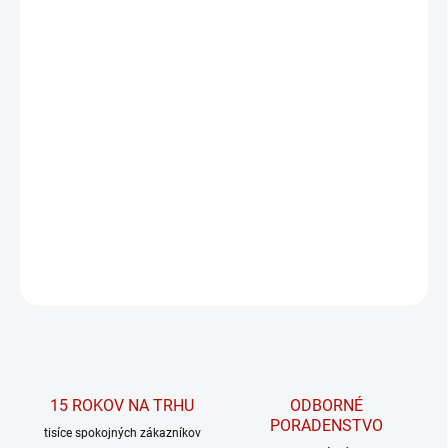
MÔŽEME DORUČIŤ DO:
ZVOĽTE VARIANT
MOŽNOSTI DORUČENIA
−
+
PRIDAŤ DO KOŠÍKA
Open-back športová podprsenka z kolekcie POWER od značky
NEBBIA.
DETAILNÉ INFORMÁCIE
OPÝTAŤ SA
15 ROKOV NA TRHU
ODBORNÉ
PORADENSTVO
tisíce spokojných zákazníkov