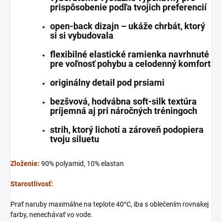
prispôsobenie podľa tvojich preferencií
open-back dizajn – ukáže chrbát, ktorý
si si vybudovala
flexibilné elastické ramienka navrhnuté
pre voľnosť pohybu a celodenný komfort
originálny detail pod prsiami
bezšvová, hodvábna soft-silk textúra
príjemná aj pri náročných tréningoch
strih, ktorý lichotí a zároveň podopiera
tvoju siluetu
Zloženie:
90% polyamid, 10% elastan
Starostlivosť:
Prať naruby maximálne na teplote 40°C, iba s oblečením rovnakej
farby, nenechávať vo vode.