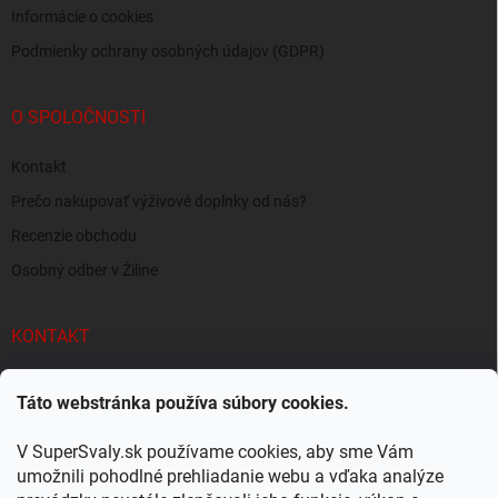
Informácie o cookies
Podmienky ochrany osobných údajov (GDPR)
O SPOLOČNOSTI
Kontakt
Prečo nakupovať výživové doplnky od nás?
Recenzie obchodu
Osobný odber v Žiline
KONTAKT
info
@
supersvaly.sk
Táto webstránka používa súbory cookies.
+421 940 719 718
V SuperSvaly.sk používame cookies, aby sme Vám
SuperSvaly.sk - doplnky výživy
umožnili pohodlné prehliadanie webu a vďaka analýze