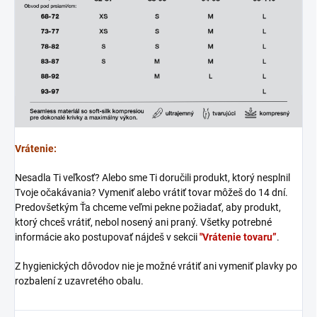
Vrátenie:
Nesadla Ti veľkosť? Alebo sme Ti doručili produkt, ktorý nesplnil
Tvoje očakávania? Vymeniť alebo vrátiť tovar môžeš do 14 dní.
Predovšetkým Ťa chceme veľmi pekne požiadať, aby produkt,
ktorý chceš vrátiť, nebol nosený ani praný. Všetky potrebné
informácie ako postupovať nájdeš v sekcii
"Vrátenie tovaru”
.
Z hygienických dôvodov nie je možné vrátiť ani vymeniť plavky po
rozbalení z uzavretého obalu.