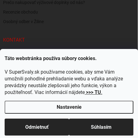
Prečo nakupovať výživové doplnky od nás?
Recenzie obchodu
Osobný odber v Žiline
KONTAKT
info
@
supersvaly.sk
Táto webstránka používa súbory cookies.
+421 940 719 718
V SuperSvaly.sk používame cookies, aby sme Vám
SuperSvaly.sk - doplnky výživy
umožnili pohodlné prehliadanie webu a vďaka analýze
prevádzky neustále zlepšovali jeho funkcie, výkon a
supersvaly.sk
použiteľnosť. Viac informácií nájdete
>>> TU
.
Nastavenie
Copyright 2026
SuperSvaly.sk
. Všetky práva vyhradené.
Upraviť nastavenie
cookies
Odmietnuť
Súhlasím
Vytvoril Shoptet