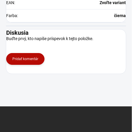
EAN
:
Zvoľte variant
Farba
:
čierna
Diskusia
Buďte prvý, kto napíše príspevok k tejto položke.
Pridať komentár
Z
á
p
ä