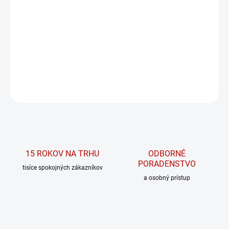
MÔŽEME DORUČIŤ DO:
ZVOĽTE VARIANT
MOŽNOSTI DORUČENIA
Bandeau podprsenka Back check 612
DETAILNÉ INFORMÁCIE
OPÝTAŤ SA
15 ROKOV NA TRHU
ODBORNÉ
PORADENSTVO
tisíce spokojných zákazníkov
a osobný prístup