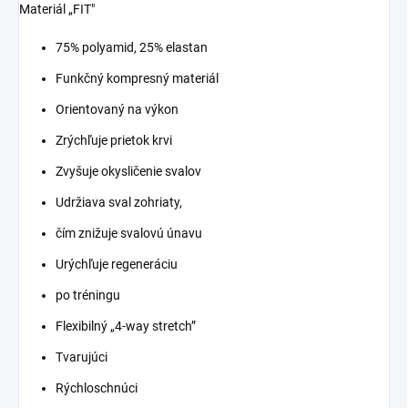
Materiál „FIT"
75% polyamid, 25% elastan
Funkčný kompresný materiál
Orientovaný na výkon
Zrýchľuje prietok krvi
Zvyšuje okysličenie svalov
Udržiava sval zohriaty,
čím znižuje svalovú únavu
Urýchľuje regeneráciu
po tréningu
Flexibilný „4-way stretch”
Tvarujúci
Rýchloschnúci