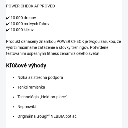
POWER CHECK APPROVED
✔️ 10 000 drepov
✔️ 10 000 mŕtvych ťahov
✔️ 10 000 klikov
Produkt označený známkou POWER CHECK je tvojou zárukou, že
vydrží maximálne zaťaženie a stovky tréningov. Potvrdené
testovaním úspešnými fitness ženami z celého sveta!
Kľúčové výhody
Nízka až stredná podpora
Tenké ramienka
Technológia „Hold-on-place"
Nepresvitá
Originálna „rough” NEBBIA potlač