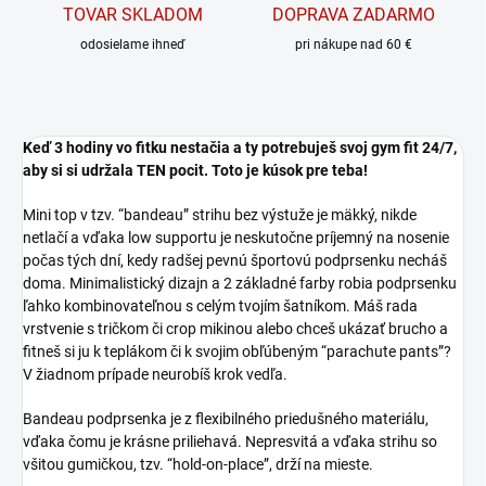
TOVAR SKLADOM
DOPRAVA ZADARMO
odosielame ihneď
pri nákupe nad 60 €
Keď 3 hodiny vo fitku nestačia a ty potrebuješ svoj gym fit 24/7,
aby si si udržala TEN pocit. Toto je kúsok pre teba!
Mini top v tzv. “bandeau” strihu bez výstuže je mäkký, nikde
netlačí a vďaka low supportu je neskutočne príjemný na nosenie
počas tých dní, kedy radšej pevnú športovú podprsenku necháš
doma. Minimalistický dizajn a 2 základné farby robia podprsenku
ľahko kombinovateľnou s celým tvojím šatníkom. Máš rada
vrstvenie s tričkom či crop mikinou alebo chceš ukázať brucho a
fitneš si ju k teplákom či k svojim obľúbeným “parachute pants”?
V žiadnom prípade neurobíš krok vedľa.
Bandeau podprsenka je z flexibilného priedušného materiálu,
vďaka čomu je krásne priliehavá. Nepresvitá a vďaka strihu so
všitou gumičkou, tzv. “hold-on-place”, drží na mieste.