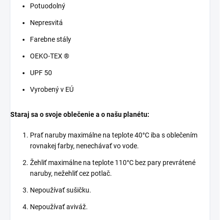
Potuodolný
Nepresvitá
Farebne stály
OEKO-TEX ®
UPF 50
Vyrobený v EÚ
Staraj sa o svoje oblečenie a o našu planétu:
Prať naruby maximálne na teplote 40°C iba s oblečením
rovnakej farby, nenechávať vo vode.
Žehliť maximálne na teplote 110°C bez pary prevrátené
naruby, nežehliť cez potlač.
Nepoužívať sušičku.
Nepoužívať aviváž.