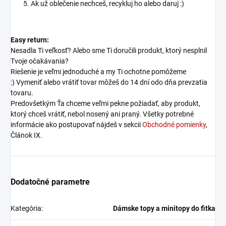
Ak už oblečenie nechceš, recykluj ho alebo daruj :)
Easy return:
Nesadla Ti veľkosť? Alebo sme Ti doručili produkt, ktorý nesplnil
Tvoje očakávania?
Riešenie je veľmi jednoduché a my Ti ochotne pomôžeme
:) Vymeniť alebo vrátiť tovar môžeš do 14 dní odo dňa prevzatia
tovaru.
Predovšetkým Ťa chceme veľmi pekne požiadať, aby produkt,
ktorý chceš vrátiť, nebol nosený ani praný. Všetky potrebné
informácie ako postupovať nájdeš v sekcii
Obchodné pomienky
,
Článok IX.
Dodatočné parametre
Kategória
:
Dámske topy a minitopy do fitka