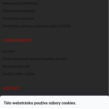
Reklamačné podmienky
Obchodné podmienky
Informácie o cookies
Podmienky ochrany osobných údajov (GDPR)
O SPOLOČNOSTI
Kontakt
Prečo nakupovať výživové doplnky od nás?
Recenzie obchodu
Osobný odber v Žiline
KONTAKT
info
@
supersvaly.sk
Táto webstránka používa súbory cookies.
+421 940 719 718