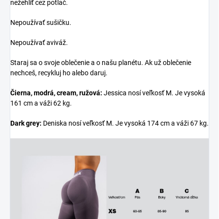
nežehliť cez potlač.
Nepoužívať sušičku.
Nepoužívať aviváž.
Staraj sa o svoje oblečenie a o našu planétu. Ak už oblečenie
nechceš, recykluj ho alebo daruj.
Čierna, modrá, cream, ružová:
Jessica nosí veľkosť M. Je vysoká
161 cm a váži 62 kg.
Dark grey:
Deniska nosí veľkosť M. Je vysoká 174 cm a váži 67 kg.