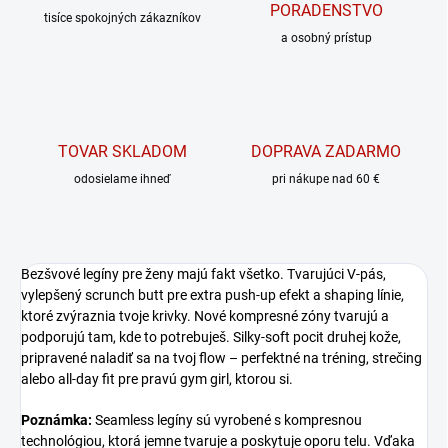
PORADENSTVO
tisíce spokojných zákazníkov
a osobný prístup
TOVAR SKLADOM
DOPRAVA ZADARMO
odosielame ihneď
pri nákupe nad 60 €
Bezšvové legíny pre ženy majú fakt všetko. Tvarujúci V-pás,
vylepšený scrunch butt pre extra push-up efekt a shaping línie,
ktoré zvýraznia tvoje krivky. Nové kompresné zóny tvarujú a
podporujú tam, kde to potrebuješ. Silky-soft pocit druhej kože,
pripravené naladiť sa na tvoj flow – perfektné na tréning, strečing
alebo all-day fit pre pravú gym girl, ktorou si.
Poznámka:
Seamless legíny sú vyrobené s kompresnou
technológiou, ktorá jemne tvaruje a poskytuje oporu telu. Vďaka