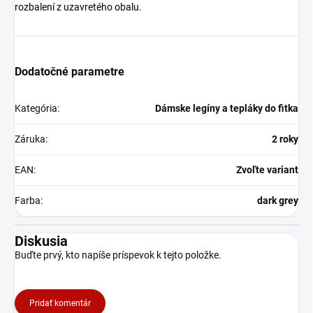
rozbalení z uzavretého obalu.
Dodatočné parametre
Kategória
:
Dámske legíny a tepláky do fitka
Záruka
:
2 roky
EAN
:
Zvoľte variant
Farba
:
dark grey
Diskusia
Buďte prvý, kto napíše príspevok k tejto položke.
Pridať komentár