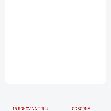
VEĽKOSŤ
MOŽNOSTI DORUČENIA
−
+
PRIDAŤ DO KOŠÍKA
Tvarujúce bezšvové maximum push-up legíny
z kolekcie FLOW SEAMLESS od značky
NEBBIA.
DETAILNÉ INFORMÁCIE
OPÝTAŤ SA
15 ROKOV NA TRHU
ODBORNÉ