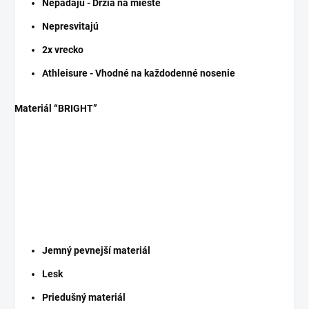
Nepadajú - Držia na mieste
Nepresvitajú
2x vrecko
Athleisure - Vhodné na každodenné nosenie
Materiál “BRIGHT”
Jemný pevnejší materiál
Lesk
Priedušný materiál