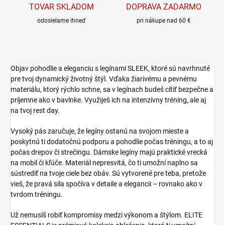
TOVAR SKLADOM
DOPRAVA ZADARMO
odosielame ihneď
pri nákupe nad 60 €
Objav pohodlie a eleganciu s legínami SLEEK, ktoré sú navrhnuté
pre tvoj dynamický životný štýl. Vďaka žiarivému a pevnému
materiálu, ktorý rýchlo schne, sa v legínach budeš cítiť bezpečne a
príjemne ako v bavlnke. Využiješ ich na intenzívny tréning, ale aj
na tvoj rest day.
Vysoký pás zaručuje, že legíny ostanú na svojom mieste a
poskytnú ti dodatočnú podporu a pohodlie počas tréningu, a to aj
počas drepov či strečingu. Dámske legíny majú praktické vrecká
na mobil či kľúče. Materiál nepresvitá, čo ti umožní naplno sa
sústrediť na tvoje ciele bez obáv. Sú vytvorené pre teba, pretože
vieš, že pravá sila spočíva v detaile a elegancii – rovnako ako v
tvrdom tréningu.
Už nemusíš robiť kompromisy medzi výkonom a štýlom. ELITE