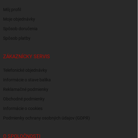
Môj profil
Moje objednávky
Spôsob doručenia
Spôsob platby
ZÁKAZNÍCKY SERVIS
Telefonické objednávky
Informácie o stave balíka
Reklamačné podmienky
Obchodné podmienky
Informácie o cookies
Podmienky ochrany osobných údajov (GDPR)
O SPOLOČNOSTI