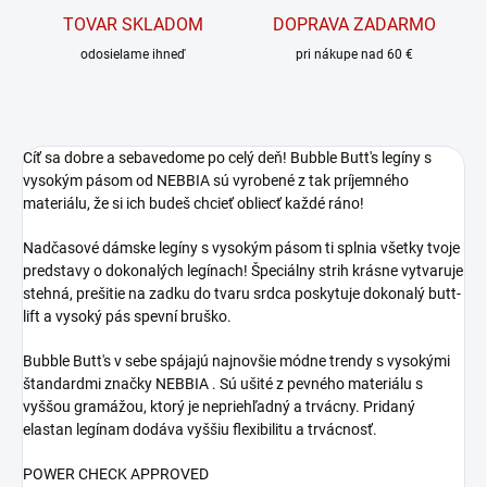
TOVAR SKLADOM
DOPRAVA ZADARMO
odosielame ihneď
pri nákupe nad 60 €
Cíť sa dobre a sebavedome po celý deň! Bubble Butt's legíny s
vysokým pásom od NEBBIA sú vyrobené z tak príjemného
materiálu, že si ich budeš chcieť obliecť každé ráno!
Nadčasové dámske legíny s vysokým pásom ti splnia všetky tvoje
predstavy o dokonalých legínach! Špeciálny strih krásne vytvaruje
stehná, prešitie na zadku do tvaru srdca poskytuje dokonalý butt-
lift a vysoký pás spevní bruško.
Bubble Butt's v sebe spájajú najnovšie módne trendy s vysokými
štandardmi značky NEBBIA . Sú ušité z pevného materiálu s
vyššou gramážou, ktorý je nepriehľadný a trvácny. Pridaný
elastan legínam dodáva vyššiu flexibilitu a trvácnosť.
POWER CHECK APPROVED