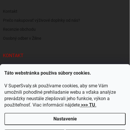
Kontakt
Prečo nakupovať výživové doplnky od nás?
Recenzie obchodu
Osobný odber v Žiline
KONTAKT
info
@
supersvaly.sk
Táto webstránka používa súbory cookies.
+421 940 719 718
V SuperSvaly.sk používame cookies, aby sme Vám
SuperSvaly.sk - doplnky výživy
umožnili pohodlné prehliadanie webu a vďaka analýze
prevádzky neustále zlepšovali jeho funkcie, výkon a
supersvaly.sk
použiteľnosť. Viac informácií nájdete
>>> TU
.
Nastavenie