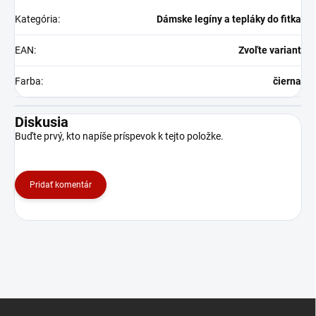
Kategória
:
Dámske legíny a tepláky do fitka
EAN
:
Zvoľte variant
Farba
:
čierna
Diskusia
Buďte prvý, kto napíše príspevok k tejto položke.
Pridať komentár
Z