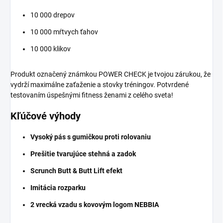
10 000 drepov
10 000 mŕtvych ťahov
10 000 klikov
Produkt označený známkou POWER CHECK je tvojou zárukou, že
vydrží maximálne zaťaženie a stovky tréningov. Potvrdené
testovaním úspešnými fitness ženami z celého sveta!
Kľúčové výhody
Vysoký pás s gumičkou proti rolovaniu
Prešitie tvarujúce stehná a zadok
Scrunch Butt & Butt Lift efekt
Imitácia rozparku
2 vrecká vzadu s kovovým logom NEBBIA