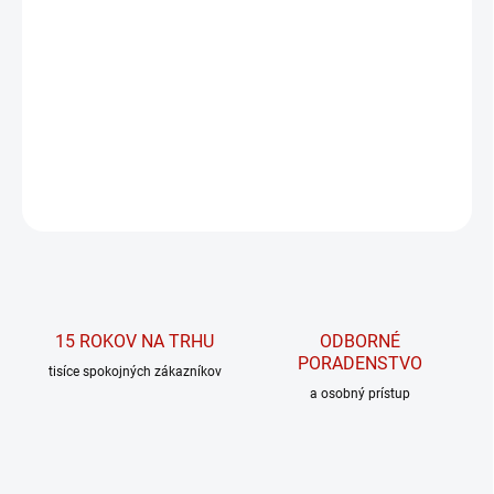
VEĽKOSŤ
MOŽNOSTI DORUČENIA
Lifting effect bubble butt legíny s vysokým pásom 587
DETAILNÉ INFORMÁCIE
OPÝTAŤ SA
15 ROKOV NA TRHU
ODBORNÉ
PORADENSTVO
tisíce spokojných zákazníkov
a osobný prístup