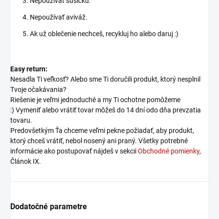
Nepoužívať sušičku.
Nepoužívať aviváž.
Ak už oblečenie nechceš, recykluj ho alebo daruj :)
Easy return:
Nesadla Ti veľkosť? Alebo sme Ti doručili produkt, ktorý nesplnil
Tvoje očakávania?
Riešenie je veľmi jednoduché a my Ti ochotne pomôžeme
:) Vymeniť alebo vrátiť tovar môžeš do 14 dní odo dňa prevzatia
tovaru.
Predovšetkým Ťa chceme veľmi pekne požiadať, aby produkt,
ktorý chceš vrátiť, nebol nosený ani praný. Všetky potrebné
informácie ako postupovať nájdeš v sekcii
Obchodné pomienky
,
Článok IX.
Dodatočné parametre