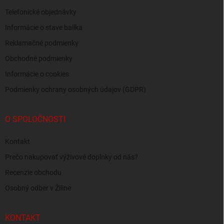
Telefonické objednávky
Informácie o stave balíka
Reklamačné podmienky
Obchodné podmienky
Informácie o cookies
Podmienky ochrany osobných údajov (GDPR)
O SPOLOČNOSTI
Kontakt
Prečo nakupovať výživové doplnky od nás?
Recenzie obchodu
Osobný odber v Žiline
KONTAKT