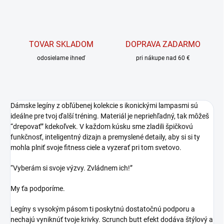
TOVAR SKLADOM
DOPRAVA ZADARMO
odosielame ihneď
pri nákupe nad 60 €
Dámske legíny z obľúbenej kolekcie s ikonickými lampasmi sú
ideálne pre tvoj ďalší tréning. Materiál je nepriehľadný, tak môžeš
“drepovať” kdekoľvek. V každom kúsku sme zladili špičkovú
funkčnosť, inteligentný dizajn a premyslené detaily, aby si si ty
mohla plniť svoje fitness ciele a vyzerať pri tom svetovo.
“Vyberám si svoje výzvy. Zvládnem ich!”
My ťa podporíme.
Legíny s vysokým pásom ti poskytnú dostatočnú podporu a
nechajú vyniknúť tvoje krivky. Scrunch butt efekt dodáva štýlový a