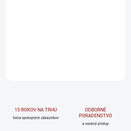
MÔŽEME DORUČIŤ DO:
ZVOĽTE VARIANT
MOŽNOSTI DORUČENIA
−
+
PRIDAŤ DO KOŠÍKA
Legíny s vysokým pásom Iconic 209
DETAILNÉ INFORMÁCIE
OPÝTAŤ SA
15 ROKOV NA TRHU
ODBORNÉ
PORADENSTVO
tisíce spokojných zákazníkov
a osobný prístup