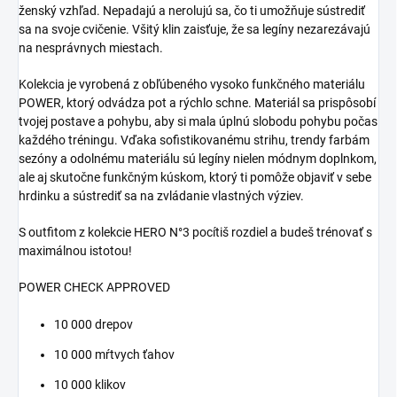
ženský vzhľad. Nepadajú a nerolujú sa, čo ti umožňuje sústrediť
sa na svoje cvičenie. Všitý klin zaisťuje, že sa legíny nezarezávajú
na nesprávnych miestach.
Kolekcia je vyrobená z obľúbeného vysoko funkčného materiálu
POWER, ktorý odvádza pot a rýchlo schne. Materiál sa prispôsobí
tvojej postave a pohybu, aby si mala úplnú slobodu pohybu počas
každého tréningu. Vďaka sofistikovanému strihu, trendy farbám
sezóny a odolnému materiálu sú legíny nielen módnym doplnkom,
ale aj skutočne funkčným kúskom, ktorý ti pomôže objaviť v sebe
hrdinku a sústrediť sa na zvládanie vlastných výziev.
S outfitom z kolekcie HERO N°3 pocítiš rozdiel a budeš trénovať s
maximálnou istotou!
POWER CHECK APPROVED
10 000 drepov
10 000 mŕtvych ťahov
10 000 klikov