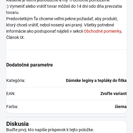
Riešenie je veľmi jednoduché a my Ti ochotne pomôžeme
:) Vymeniť alebo vrátiť tovar môžeš do 14 dní odo dňa prevzatia
tovaru.
Predovšetkým Ťa chceme veľmi pekne požiadať, aby produkt,
ktorý chceš vrátiť, nebol nosený ani praný. Všetky potrebné
informácie ako postupovať nájdeš v sekcii
Obchodné pomienky
,
Článok IX.
Dodatočné parametre
Kategória
:
Dámske legíny a tepláky do fitka
EAN
:
Zvoľte variant
Farba
:
čierna
Diskusia
Buďte prvý, kto napíše príspevok k tejto položke.