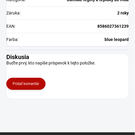
Záruka
:
2 roky
EAN
:
8586027361239
Farba
:
blue leopard
Diskusia
Buďte prvý, kto napíše príspevok k tejto položke.
Pridať komentár