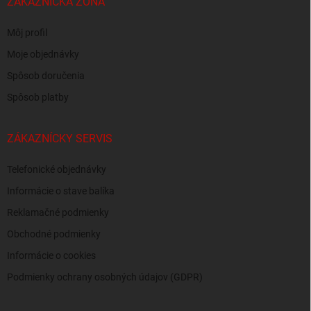
ZÁKAZNÍCKA ZÓNA
Môj profil
Moje objednávky
Spôsob doručenia
Spôsob platby
ZÁKAZNÍCKY SERVIS
Telefonické objednávky
Informácie o stave balíka
Reklamačné podmienky
Obchodné podmienky
Informácie o cookies
Podmienky ochrany osobných údajov (GDPR)