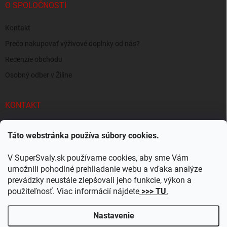
O SPOLOČNOSTI
Kontakt
Prečo nakupovať výživové doplnky od nás?
Recenzie obchodu
Osobný odber v Žiline
KONTAKT
info
@
supersvaly.sk
Táto webstránka používa súbory cookies.
+421 940 719 718
V SuperSvaly.sk používame cookies, aby sme Vám
SuperSvaly.sk - doplnky výživy
umožnili pohodlné prehliadanie webu a vďaka analýze
prevádzky neustále zlepšovali jeho funkcie, výkon a
supersvaly.sk
použiteľnosť. Viac informácií nájdete
>>> TU
.
Nastavenie