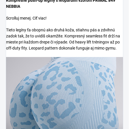
Kompresné push-up legíny s leopardím vzorom PRIMAL 849
NEBBIA
Scrolluj menej. Cíť viac!
Tieto legíny ťa obopnú ako druhá koža, stiahnu pás a zdvihnú
zadok tak, že to uvidíš okamžite. Kompresný seamless fit drží na
mieste pri každom drepe či výpade. Od heavy lift tréningov až po
off-duty fity. Leopard pattern dokonale funguje aj mimo gymu.