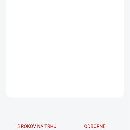
VEĽKOSŤ
MÔŽEME DORUČIŤ DO:
ZVOĽTE VARIANT
MOŽNOSTI DORUČENIA
−
+
PRIDAŤ DO KOŠÍKA
Kompresné push-up legíny 849 PRIMAL s
leopardím vzorom od značky NEBBIA.
DETAILNÉ INFORMÁCIE
OPÝTAŤ SA
15 ROKOV NA TRHU
ODBORNÉ