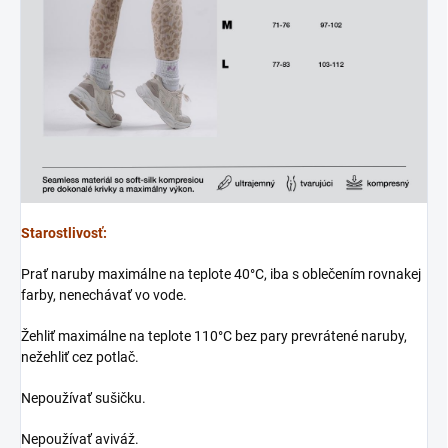
Starostlivosť:
Prať naruby maximálne na teplote 40°C, iba s oblečením rovnakej
farby, nenechávať vo vode.
Žehliť maximálne na teplote 110°C bez pary prevrátené naruby,
nežehliť cez potlač.
Nepoužívať sušičku.
Nepoužívať aviváž.