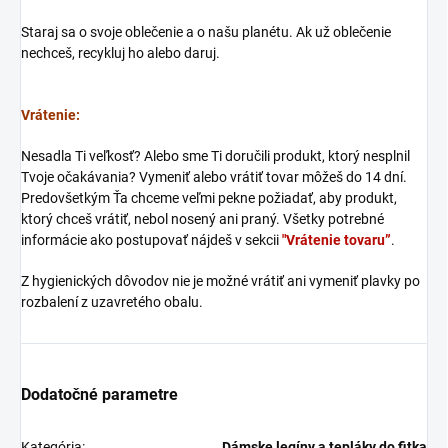
Staraj sa o svoje oblečenie a o našu planétu. Ak už oblečenie
nechceš, recykluj ho alebo daruj.
Vrátenie:
Nesadla Ti veľkosť? Alebo sme Ti doručili produkt, ktorý nesplnil
Tvoje očakávania? Vymeniť alebo vrátiť tovar môžeš do 14 dní.
Predovšetkým Ťa chceme veľmi pekne požiadať, aby produkt,
ktorý chceš vrátiť, nebol nosený ani praný. Všetky potrebné
informácie ako postupovať nájdeš v sekcii
"Vrátenie tovaru”
.
Z hygienických dôvodov nie je možné vrátiť ani vymeniť plavky po
rozbalení z uzavretého obalu.
Dodatočné parametre
Kategória
:
Dámske legíny a tepláky do fitka