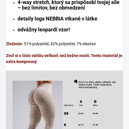
4-way stretch, ktorý sa prispôsobí tvojej sile
– bez limitov, bez obmedzení
detaily loga NEBBIA vtkané v látke
odvážny leopardí vzor!
Zloženie:
51% polyamid, 42% polyester, 7% elastan
Zvoľ si o číslo väčšiu veľkosť, než bežne nosíš. Tento materiál je
extra kompresný.