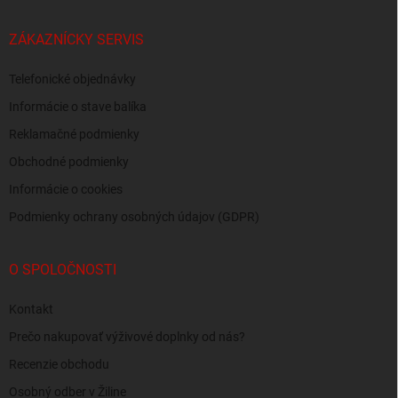
ZÁKAZNÍCKY SERVIS
Telefonické objednávky
Informácie o stave balíka
Reklamačné podmienky
Obchodné podmienky
Informácie o cookies
Podmienky ochrany osobných údajov (GDPR)
O SPOLOČNOSTI
Kontakt
Prečo nakupovať výživové doplnky od nás?
Recenzie obchodu
Osobný odber v Žiline