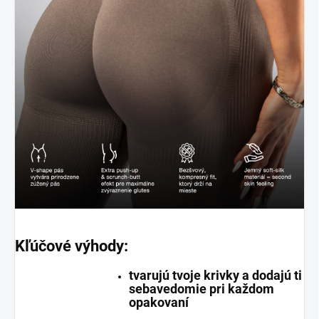
Kľúčové výhody:
tvarujú tvoje krivky a dodajú ti
sebavedomie pri každom
opakovaní