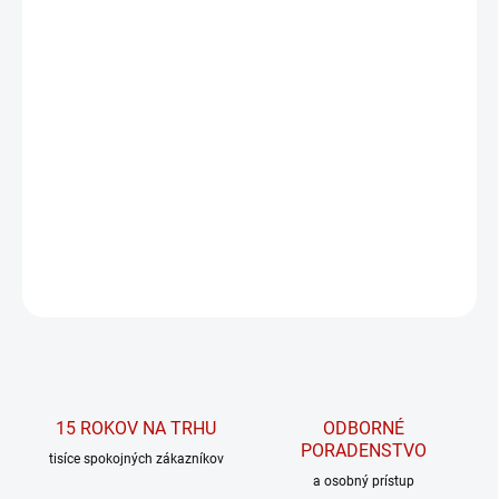
MÔŽEME DORUČIŤ DO:
ZVOĽTE VARIANT
MOŽNOSTI DORUČENIA
−
+
PRIDAŤ DO KOŠÍKA
High-waist push-up legíny x kolekcie POWER od značky NEBBIA.
DETAILNÉ INFORMÁCIE
OPÝTAŤ SA
15 ROKOV NA TRHU
ODBORNÉ
PORADENSTVO
tisíce spokojných zákazníkov
a osobný prístup