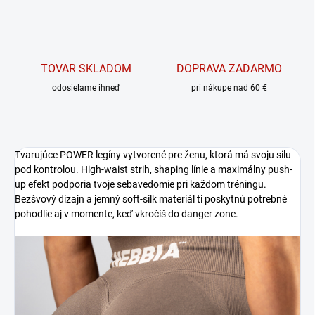
TOVAR SKLADOM
DOPRAVA ZADARMO
odosielame ihneď
pri nákupe nad 60 €
Tvarujúce POWER legíny vytvorené pre ženu, ktorá má svoju silu
pod kontrolou. High-waist strih, shaping línie a maximálny push-
up efekt podporia tvoje sebavedomie pri každom tréningu.
Bezšvový dizajn a jemný soft-silk materiál ti poskytnú potrebné
pohodlie aj v momente, keď vkročíš do danger zone.