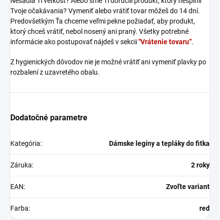
Nesadla Ti veľkosť? Alebo sme Ti doručili produkt, ktorý nesplnil
Tvoje očakávania? Vymeniť alebo vrátiť tovar môžeš do 14 dní.
Predovšetkým Ťa chceme veľmi pekne požiadať, aby produkt,
ktorý chceš vrátiť, nebol nosený ani praný. Všetky potrebné
informácie ako postupovať nájdeš v sekcii
"Vrátenie tovaru”
.
Z hygienických dôvodov nie je možné vrátiť ani vymeniť plavky po
rozbalení z uzavretého obalu.
Dodatočné parametre
Kategória
:
Dámske legíny a tepláky do fitka
Záruka
:
2 roky
EAN
:
Zvoľte variant
Farba
:
red