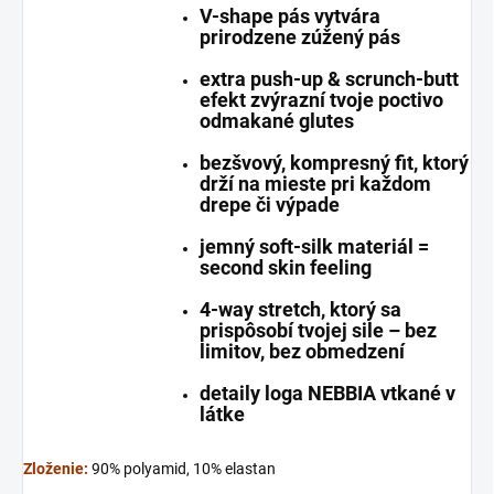
V-shape pás vytvára
prirodzene zúžený pás
extra push-up & scrunch-butt
efekt zvýrazní tvoje poctivo
odmakané glutes
bezšvový, kompresný fit, ktorý
drží na mieste pri každom
drepe či výpade
jemný soft-silk materiál =
second skin feeling
4-way stretch, ktorý sa
prispôsobí tvojej sile – bez
limitov, bez obmedzení
detaily loga NEBBIA vtkané v
látke
Zloženie:
90% polyamid, 10% elastan