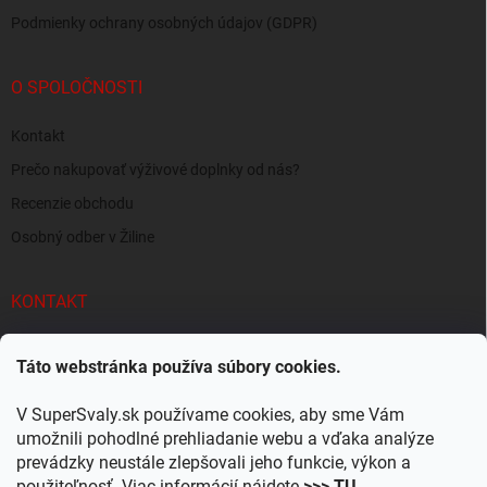
Podmienky ochrany osobných údajov (GDPR)
O SPOLOČNOSTI
Kontakt
Prečo nakupovať výživové doplnky od nás?
Recenzie obchodu
Osobný odber v Žiline
KONTAKT
info
@
supersvaly.sk
Táto webstránka používa súbory cookies.
+421 940 719 718
V SuperSvaly.sk používame cookies, aby sme Vám
SuperSvaly.sk - doplnky výživy
umožnili pohodlné prehliadanie webu a vďaka analýze
prevádzky neustále zlepšovali jeho funkcie, výkon a
supersvaly.sk
použiteľnosť. Viac informácií nájdete
>>> TU
.