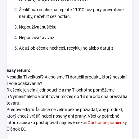
Žehliť maximálne na teplote 110°C bez pary prevrátené
naruby, nežehliť cez potlač.
Nepoužívať sušičku.
Nepoužívať aviváž.
Ak už oblečenie nechceš, recykluj ho alebo daruj :)
Easy return:
Nesadla Ti veľkosť? Alebo sme Ti doručili produkt, ktorý nesplnil
Tvoje očakávania?
Riešenie je veľmi jednoduché a my Ti ochotne pomôžeme
:) Vymeniť alebo vrátiť tovar môžeš do 14 dní odo dňa prevzatia
tovaru.
Predovšetkým Ťa chceme veľmi pekne požiadať, aby produkt,
ktorý chceš vrátiť, nebol nosený ani praný. Všetky potrebné
informácie ako postupovať nájdeš v sekcii
Obchodné pomienky
,
Článok IX.