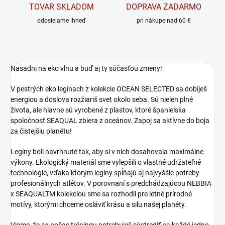
TOVAR SKLADOM
DOPRAVA ZADARMO
odosielame ihneď
pri nákupe nad 60 €
Nasadni na eko vlnu a buď aj ty súčasťou zmeny!
V pestrých eko legínach z kolekcie OCEAN SELECTED sa dobiješ
energiou a doslova rozžiariš svet okolo seba. Sú nielen plné
života, ale hlavne sú vyrobené z plastov, ktoré španielska
spoločnosť SEAQUAL zbiera z oceánov. Zapoj sa aktívne do boja
za čistejšiu planétu!
Legíny boli navrhnuté tak, aby si v nich dosahovala maximálne
výkony. Ekologický materiál sme vylepšili o vlastné udržateľné
technológie, vďaka ktorým legíny spĺňajú aj najvyššie potreby
profesionálnych atlétov. V porovnaní s predchádzajúcou NEBBIA
x SEAQUALTM kolekciou sme sa rozhodli pre letné prírodné
motívy, ktorými chceme osláviť krásu a silu našej planéty.