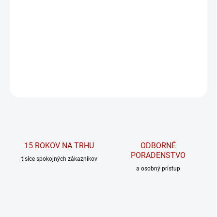
MÔŽEME DORUČIŤ DO:
ZVOĽTE VARIANT
MOŽNOSTI DORUČENIA
High-waist ocean power legíny 561
DETAILNÉ INFORMÁCIE
OPÝTAŤ SA
15 ROKOV NA TRHU
ODBORNÉ
PORADENSTVO
tisíce spokojných zákazníkov
a osobný prístup