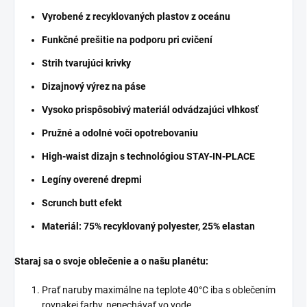
Vyrobené z recyklovaných plastov z oceánu
Funkčné prešitie na podporu pri cvičení
Strih tvarujúci krivky
Dizajnový výrez na páse
Vysoko prispôsobivý materiál odvádzajúci vlhkosť
Pružné a odolné voči opotrebovaniu
High-waist dizajn s technológiou STAY-IN-PLACE
Legíny overené drepmi
Scrunch butt efekt
Materiál: 75% recyklovaný polyester, 25% elastan
Staraj sa o svoje oblečenie a o našu planétu:
Prať naruby maximálne na teplote 40°C iba s oblečením
rovnakej farby, nenechávať vo vode.