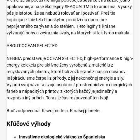
Vieme, že sa počas tréningu potrebuješ sústrediť na každé jedno
opakovanie, a naše eko legíny SEAQUALTM ti to umožnia. Vysoký
pás je istotou, že sa nebudú rolovať ani posúvať. Prešitie
kopírujúce línie tela ti poskytne prirodzenú oporu bez
nepríjemného zarývania do stehien. Tieto legíny ti krásne
vytvarujú nohy a zvýraznia svaly, na ktorých si tak tvrdo makala.
ABOUT OCEAN SELECTED
NEBBIA predstavuje OCEAN SELECTED, high-performance & high-
energy kolekciu pre aktívne ženy vyrobenú z materiálu z
recyklovaných plastov, ktoré boli zozbierané z našich oceánov.
Inšpiráciu sme čerpali z prírody, z jej nekonečnej energie a sily.
Vyjadri svoj názor a svoju osobnosť prostredníctvom energických
farieb a nápaditých printov, z ktorých každý je jedinečný a
rozpráva iný príbeh. Teraz je čas rozpovedať ten tvoj!
Buď zodpovedná. K svojmu telu. K našej planéte.
Kľúčové výhody
Inovatívne ekologické vlákno zo Španielska