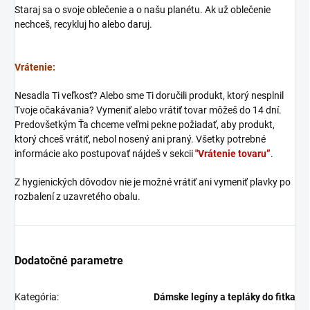
Staraj sa o svoje oblečenie a o našu planétu. Ak už oblečenie
nechceš, recykluj ho alebo daruj.
Vrátenie:
Nesadla Ti veľkosť? Alebo sme Ti doručili produkt, ktorý nesplnil
Tvoje očakávania? Vymeniť alebo vrátiť tovar môžeš do 14 dní.
Predovšetkým Ťa chceme veľmi pekne požiadať, aby produkt,
ktorý chceš vrátiť, nebol nosený ani praný. Všetky potrebné
informácie ako postupovať nájdeš v sekcii
"Vrátenie tovaru”
.
Z hygienických dôvodov nie je možné vrátiť ani vymeniť plavky po
rozbalení z uzavretého obalu.
Dodatočné parametre
Kategória
:
Dámske legíny a tepláky do fitka