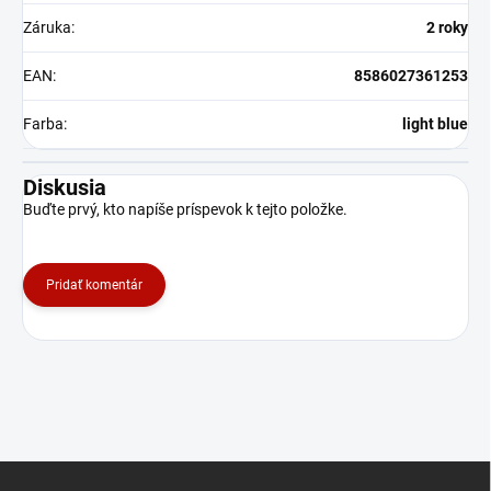
Záruka
:
2 roky
EAN
:
8586027361253
Farba
:
light blue
Diskusia
Buďte prvý, kto napíše príspevok k tejto položke.
Pridať komentár
Z