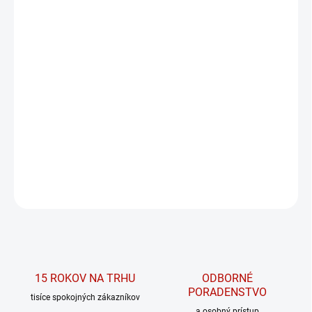
MÔŽEME DORUČIŤ DO:
ZVOĽTE VARIANT
MOŽNOSTI DORUČENIA
−
+
PRIDAŤ DO KOŠÍKA
High-waist extra push-up legíny 850 z
kolekcie PRIMAL od značky NEBBIA.
DETAILNÉ INFORMÁCIE
OPÝTAŤ SA
15 ROKOV NA TRHU
ODBORNÉ
PORADENSTVO
tisíce spokojných zákazníkov
a osobný prístup