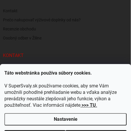
Kontakt
Prečo nakupovať výživové doplnky od nás?
Recenzie obchodu
Osobný odber v Žiline
KONTAKT
info
@
supersvaly.sk
Táto webstránka používa súbory cookies.
+421 940 719 718
V SuperSvaly.sk používame cookies, aby sme Vám
SuperSvaly.sk - doplnky výživy
umožnili pohodlné prehliadanie webu a vďaka analýze
prevádzky neustále zlepšovali jeho funkcie, výkon a
supersvaly.sk
použiteľnosť. Viac informácií nájdete
>>> TU
.
Nastavenie