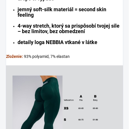
jemný soft-silk materiál = second skin
feeling
4-way stretch, ktorý sa prispôsobí tvojej sile
– bez limitov, bez obmedzení
detaily loga NEBBIA vtkané v látke
Zloženie:
93% polyamid, 7% elastan