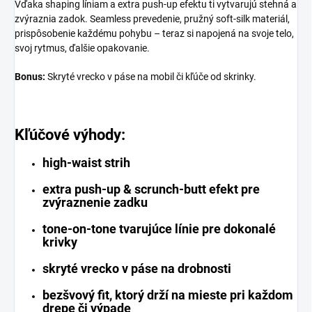
Vďaka shaping líniam a extra push-up efektu ti vytvarujú stehná a
zvýraznia zadok. Seamless prevedenie, pružný soft-silk materiál,
prispôsobenie každému pohybu – teraz si napojená na svoje telo,
svoj rytmus, ďalšie opakovanie.
Bonus:
Skryté vrecko v páse na mobil či kľúče od skrinky.
Kľúčové výhody:
high-waist strih
extra push-up & scrunch-butt efekt pre
zvýraznenie zadku
tone-on-tone tvarujúce línie pre dokonalé
krivky
skryté vrecko v páse na drobnosti
bezšvový fit, ktorý drží na mieste pri každom
drepe či výpade