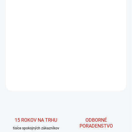
MÔŽEME DORUČIŤ DO:
ZVOĽTE VARIANT
MOŽNOSTI DORUČENIA
−
+
PRIDAŤ DO KOŠÍKA
High-waist extra push-up legíny 850 z
kolekcie PRIMAL od značky NEBBIA.
DETAILNÉ INFORMÁCIE
OPÝTAŤ SA
15 ROKOV NA TRHU
ODBORNÉ
PORADENSTVO
tisíce spokojných zákazníkov