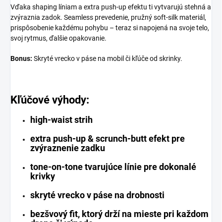
Vďaka shaping líniam a extra push-up efektu ti vytvarujú stehná a
zvýraznia zadok. Seamless prevedenie, pružný soft-silk materiál,
prispôsobenie každému pohybu – teraz si napojená na svoje telo,
svoj rytmus, ďalšie opakovanie.
Bonus:
Skryté vrecko v páse na mobil či kľúče od skrinky.
Kľúčové výhody:
high-waist strih
extra push-up & scrunch-butt efekt pre
zvýraznenie zadku
tone-on-tone tvarujúce línie pre dokonalé
krivky
skryté vrecko v páse na drobnosti
bezšvový fit, ktorý drží na mieste pri každom