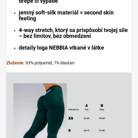
drepe či výpade
jemný soft-silk materiál = second skin
feeling
4-way stretch, ktorý sa prispôsobí tvojej sile
– bez limitov, bez obmedzení
detaily loga NEBBIA vtkané v látke
Zloženie:
93% polyamid, 7% elastan