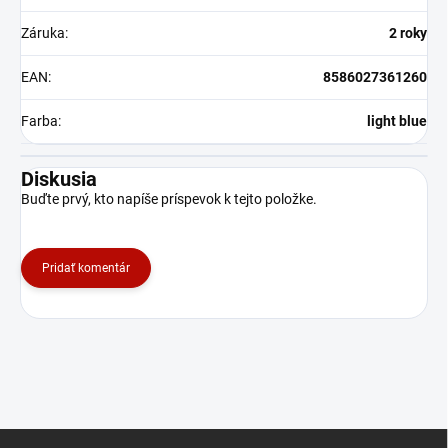
Záruka
:
2 roky
EAN
:
8586027361260
Farba
:
light blue
Diskusia
Buďte prvý, kto napíše príspevok k tejto položke.
Pridať komentár
Z