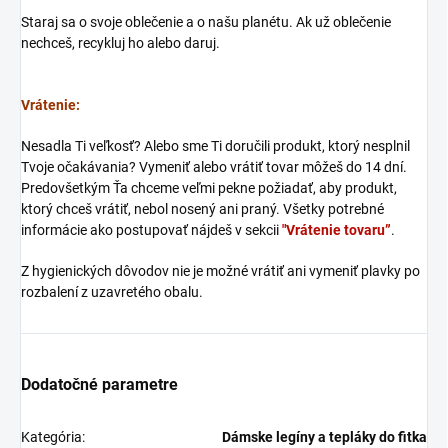
Staraj sa o svoje oblečenie a o našu planétu. Ak už oblečenie
nechceš, recykluj ho alebo daruj.
Vrátenie:
Nesadla Ti veľkosť? Alebo sme Ti doručili produkt, ktorý nesplnil
Tvoje očakávania? Vymeniť alebo vrátiť tovar môžeš do 14 dní.
Predovšetkým Ťa chceme veľmi pekne požiadať, aby produkt,
ktorý chceš vrátiť, nebol nosený ani praný. Všetky potrebné
informácie ako postupovať nájdeš v sekcii
"Vrátenie tovaru”
.
Z hygienických dôvodov nie je možné vrátiť ani vymeniť plavky po
rozbalení z uzavretého obalu.
Dodatočné parametre
Kategória
:
Dámske legíny a tepláky do fitka