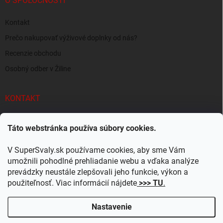
O SPOLOČNOSTI
Kontakt
Prečo nakupovať výživové doplnky od nás?
Recenzie obchodu
Osobný odber v Žiline
KONTAKT
info
@
supersvaly.sk
Táto webstránka používa súbory cookies.
+421 940 719 718
V SuperSvaly.sk používame cookies, aby sme Vám
SuperSvaly.sk - doplnky výživy
umožnili pohodlné prehliadanie webu a vďaka analýze
prevádzky neustále zlepšovali jeho funkcie, výkon a
supersvaly.sk
použiteľnosť. Viac informácií nájdete
>>> TU
.
Nastavenie