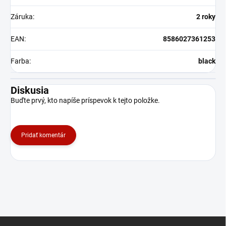
Záruka
:
2 roky
EAN
:
8586027361253
Farba
:
black
Diskusia
Buďte prvý, kto napíše príspevok k tejto položke.
Pridať komentár
Z