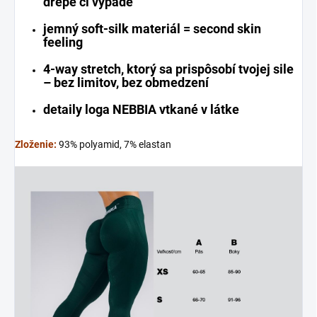
drepe či výpade
jemný soft-silk materiál = second skin
feeling
4-way stretch, ktorý sa prispôsobí tvojej sile
– bez limitov, bez obmedzení
detaily loga NEBBIA vtkané v látke
Zloženie:
93% polyamid, 7% elastan