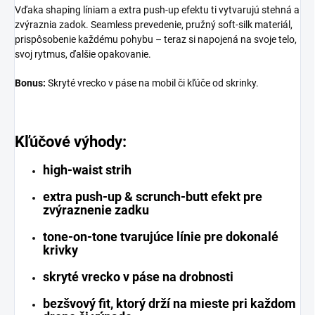
Vďaka shaping líniam a extra push-up efektu ti vytvarujú stehná a
zvýraznia zadok. Seamless prevedenie, pružný soft-silk materiál,
prispôsobenie každému pohybu – teraz si napojená na svoje telo,
svoj rytmus, ďalšie opakovanie.
Bonus:
Skryté vrecko v páse na mobil či kľúče od skrinky.
Kľúčové výhody:
high-waist strih
extra push-up & scrunch-butt efekt pre
zvýraznenie zadku
tone-on-tone tvarujúce línie pre dokonalé
krivky
skryté vrecko v páse na drobnosti
bezšvový fit, ktorý drží na mieste pri každom