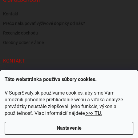
O SPOLOČNOSTI
Kontakt
Prečo nakupovať výživové doplnky od nás?
Recenzie obchodu
Osobný odber v Žiline
KONTAKT
info
@
supersvaly.sk
Táto webstránka používa súbory cookies.
+421 940 719 718
V SuperSvaly.sk používame cookies, aby sme Vám
SuperSvaly.sk - doplnky výživy
umožnili pohodlné prehliadanie webu a vďaka analýze
prevádzky neustále zlepšovali jeho funkcie, výkon a
supersvaly.sk
použiteľnosť. Viac informácií nájdete
>>> TU
.
Nastavenie