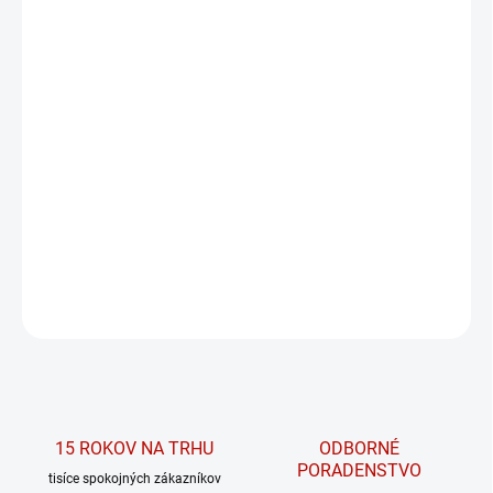
MÔŽEME DORUČIŤ DO:
ZVOĽTE VARIANT
MOŽNOSTI DORUČENIA
−
+
PRIDAŤ DO KOŠÍKA
High-waist extra push-up legíny 850 z
kolekcie PRIMAL od značky NEBBIA.
DETAILNÉ INFORMÁCIE
OPÝTAŤ SA
15 ROKOV NA TRHU
ODBORNÉ
PORADENSTVO
tisíce spokojných zákazníkov