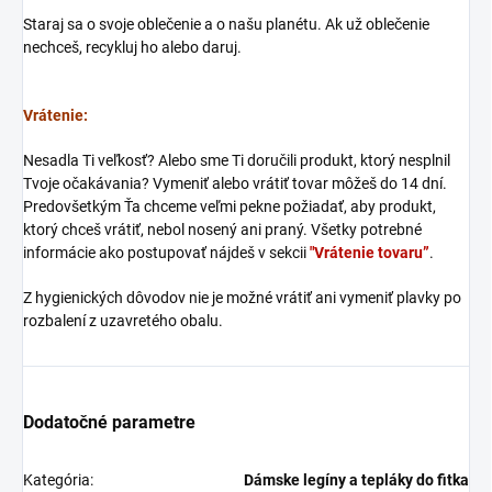
Staraj sa o svoje oblečenie a o našu planétu. Ak už oblečenie
nechceš, recykluj ho alebo daruj.
Vrátenie:
Nesadla Ti veľkosť? Alebo sme Ti doručili produkt, ktorý nesplnil
Tvoje očakávania? Vymeniť alebo vrátiť tovar môžeš do 14 dní.
Predovšetkým Ťa chceme veľmi pekne požiadať, aby produkt,
ktorý chceš vrátiť, nebol nosený ani praný. Všetky potrebné
informácie ako postupovať nájdeš v sekcii
"Vrátenie tovaru”
.
Z hygienických dôvodov nie je možné vrátiť ani vymeniť plavky po
rozbalení z uzavretého obalu.
Dodatočné parametre
Kategória
:
Dámske legíny a tepláky do fitka