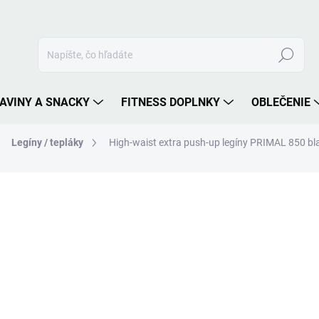
Hľadať
AVINY A SNACKY
FITNESS DOPLNKY
OBLEČENIE
Legíny / tepláky
High-waist extra push-up legíny PRIMAL 850 b
nia
ZNAČKA:
NEBBIA
49,90 €
Jednotková
ZVOĽTE VARIANT
cena:
VEĽKOSŤ
MÔŽEME DORUČIŤ DO:
ZVOĽT