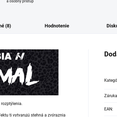
a osobný prístup
é (8)
Hodnotenie
Disk
Dod
Kategó
Záruk
 rozptýlenia.
EAN
:
ektu ti vytvarujú stehná a zvýraznia