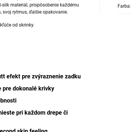
-silk materiál, prispôsobenie každému
Farba
:
, svoj rytmus, ďalšie opakovanie.
kľúče od skrinky.
tt efekt pre zvýraznenie zadku
e pre dokonalé krivky
obnosti
 mieste pri každom drepe či
second skin feeling