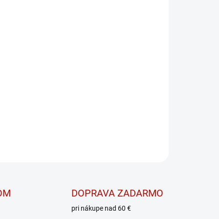
PRIDAŤ DO KOŠÍKA
push-up legíny 850 z kolekcie
ky NEBBIA.
OPÝTAŤ SA
OM
DOPRAVA ZADARMO
pri nákupe nad 60 €