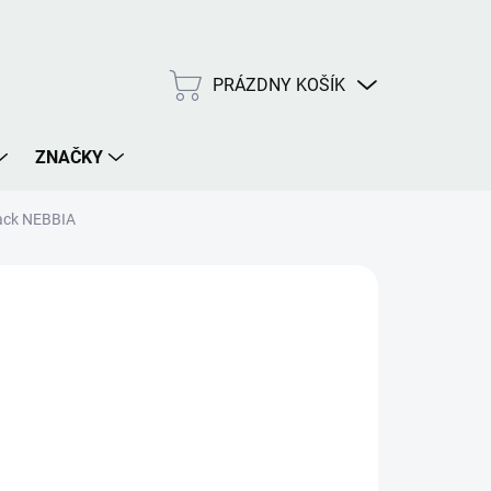
PRÁZDNY KOŠÍK
NÁKUPNÝ
KOŠÍK
ZNAČKY
lack NEBBIA
E VARIANT
MOŽNOSTI DORUČENIA