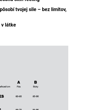
pôsobí tvojej sile – bez limitov,
 v látke