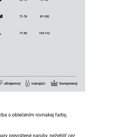
iba s oblečením rovnakej farby,
ary prevrátené naruby, nežehliť cez