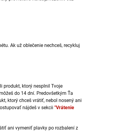
nétu. Ak už oblečenie nechceš, recykluj
i produkt, ktorý nesplnil Tvoje
 môžeš do 14 dní. Predovšetkým Ťa
t, ktorý chceš vrátiť, nebol nosený ani
ostupovať nájdeš v sekcii
"Vrátenie
tiť ani vymeniť plavky po rozbalení z