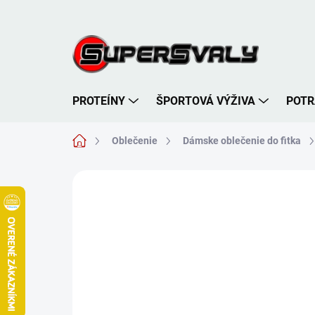
Prejsť
na
obsah
PROTEÍNY
ŠPORTOVÁ VÝŽIVA
POTR
Domov
Oblečenie
Dámske oblečenie do fitka
Neohodnotené
Podrobnosti hodnote