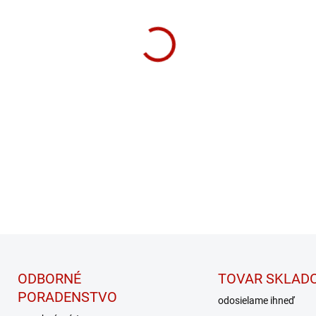
−
+
High-waist extra 
PRIMAL od znač
DETAILNÉ INFORMÁCIE
ODBORNÉ
TOVAR SKLAD
PORADENSTVO
odosielame ihneď