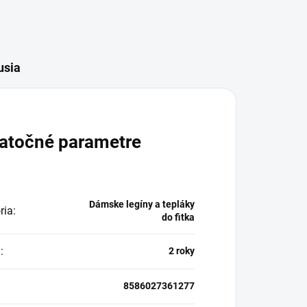
usia
atočné parametre
Dámske legíny a tepláky
ria
:
do fitka
a
:
2 roky
8586027361277