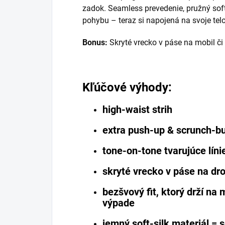
zadok. Seamless prevedenie, pružný soft
pohybu – teraz si napojená na svoje telo
Bonus:
Skryté vrecko v páse na mobil či 
Kľúčové výhody:
high-waist strih
extra push-up & scrunch-bu
tone-on-tone tvarujúce líni
skryté vrecko v páse na dr
bezšvový fit, ktorý drží na
výpade
jemný soft-silk materiál = 