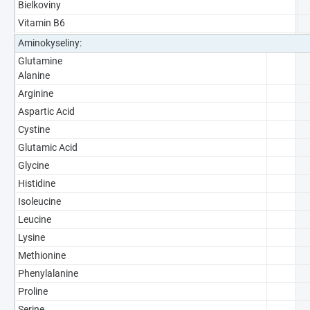
Bielkoviny
Vitamin B6
Aminokyseliny:
Glutamine
Alanine
Arginine
Aspartic Acid
Cystine
Glutamic Acid
Glycine
Histidine
Isoleucine
Leucine
Lysine
Methionine
Phenylalanine
Proline
Serine