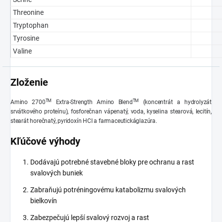
Threonine
Tryptophan
Tyrosine
Valine
Zloženie
TM
TM
Amino 2700
Extra-Strength Amino Blend
(koncentrát a hydrolyzát
srvátkového proteínu), fosforečnan vápenatý, voda, kyselina stearová, lecitín,
stearát horečnatý, pyridoxín HCI a
farmaceutická
glazúra
.
Kľúčové výhody
Dodávajú potrebné stavebné bloky pre ochranu a rast
svalových buniek
Zabraňujú potréningovému katabolizmu svalových
bielkovín
Zabezpečujú lepší svalový rozvoj a rast