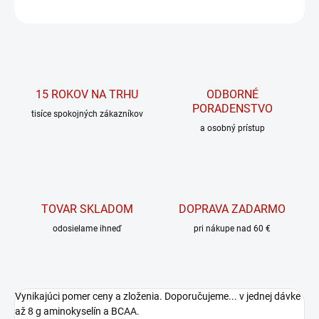
OPÝTAŤ SA
15 ROKOV NA TRHU
ODBORNÉ
PORADENSTVO
tisíce spokojných zákazníkov
a osobný prístup
TOVAR SKLADOM
DOPRAVA ZADARMO
odosielame ihneď
pri nákupe nad 60 €
Vynikajúci pomer ceny a zloženia. Doporučujeme... v jednej dávke
až 8 g aminokyselín a BCAA.