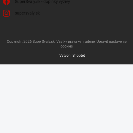
SuperSvaly.sk - doplnky výživy
supersvaly.sk
Copyright 2026
SuperSvaly.sk
. Všetky práva vyhradené.
Upraviť nastavenie
cookies
Vytvoril Shoptet