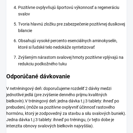
Pozitívne ovplyvňujú športovú výkonnosť a regeneráciu
svalov
Tvoria hlavnú zložku pre zabezpečenie pozitívnej dusíkovej
bilancie
Obsahujú vysoké percento esenciálnych aminokyselín,
ktoré si ľudské telo nedokáže syntetizovať
Zvýšeným nárastom svalovej hmoty pozitívne vplývajú na
redukciu podkožného tuku
Odporúčané dávkovanie
V netréningový deň: doporučujeme rozdeliť 2 dávky medzi
jednotlivé jedlá (pre zvýšenie denného príjmu kvalitných
bielkovín).V tréningový deň: jedna dávka t.j 3 tablety: ihneď po
prebudení, (môže sa pozitívne ovplyvniť účinnosť rastového
hormónu, ktorý je zodpovedný za stavbu a silu svalových buniek).
Jedna dávka t.j 3 tablety: ihneď po tréningu, (v tejto dobe je
intenzita obnovy svalových bielkovín najvyššia).