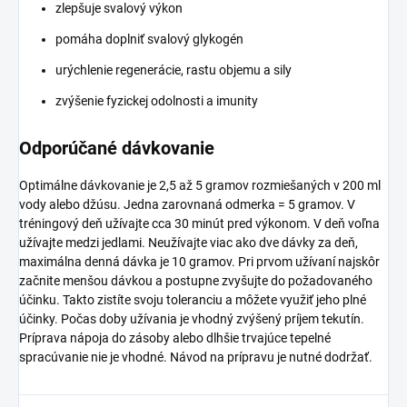
zlepšuje svalový výkon
pomáha doplniť svalový glykogén
urýchlenie regenerácie, rastu objemu a sily
zvýšenie fyzickej odolnosti a imunity
Odporúčané dávkovanie
Optimálne dávkovanie je 2,5 až 5 gramov rozmiešaných v 200 ml
vody alebo džúsu. Jedna zarovnaná odmerka = 5 gramov. V
tréningový deň užívajte cca 30 minút pred výkonom. V deň voľna
užívajte medzi jedlami. Neužívajte viac ako dve dávky za deň,
maximálna denná dávka je 10 gramov. Pri prvom užívaní najskôr
začnite menšou dávkou a postupne zvyšujte do požadovaného
účinku. Takto zistíte svoju toleranciu a môžete využiť jeho plné
účinky. Počas doby užívania je vhodný zvýšený príjem tekutín.
Príprava nápoja do zásoby alebo dlhšie trvajúce tepelné
spracúvanie nie je vhodné. Návod na prípravu je nutné dodržať.