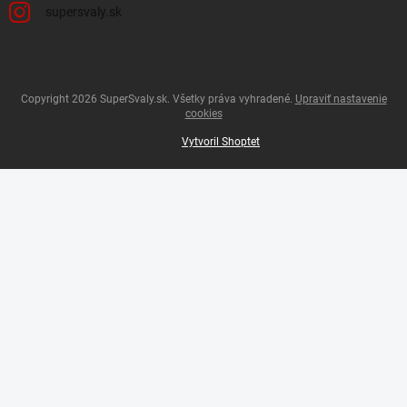
supersvaly.sk
Copyright 2026
SuperSvaly.sk
. Všetky práva vyhradené.
Upraviť nastavenie
cookies
Vytvoril Shoptet