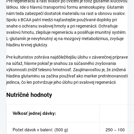
Pre regeneráciu a rast svalov po cvičení je totiž glutamín kľúčovou
látkou. Ide o hlavnú transportnú formu aminoskupiny. Glutamín
nám teda zabezpečí dostatok materiálu na rast a obnovu svalov.
Spolu s BCAA patrí medzi najčastejšie používané doplnky pri
snahe o ochranu svalovej hmoty a pri regenerácii. Ochraňuje
svalovú hmotu, zlepšuje regeneráciu a posilňuje imunitný systém.
L-glutamín je nevyhnutný aj na mozgový metabolizmus, zvyšuje
hladinu krvnej glukózy.
Pre kulturistov zohráva najdôležitejšiu úlohu v záverečnej príprave
na súťaž, hlavne pokiaľ je snahou za súčasného zvyšovania
výkonnosti znížiť telesnú hmotnosť. Zaujímavosťou je, že znížená
hladina glutamínu sa začína používať ako marker pretrénovanosti
jedinca, čo len potvrdzuje jeho úlohu pri svalovej regenerácii.
Nutričné hodnoty
Veľkosť jednej dávky:
Počet dávok v balení: (500 g)
250 – 100