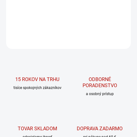
L-glutamín v prémiovej kvalite
DETAILNÉ INFORMÁCIE
OPÝTAŤ SA
15 ROKOV NA TRHU
ODBORNÉ
PORADENSTVO
tisíce spokojných zákazníkov
a osobný prístup
TOVAR SKLADOM
DOPRAVA ZADARMO