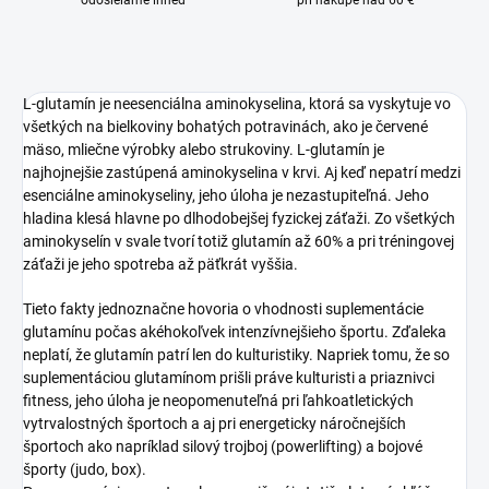
odosielame ihneď
pri nákupe nad 60 €
L-glutamín je neesenciálna aminokyselina, ktorá sa vyskytuje vo
všetkých na bielkoviny bohatých potravinách, ako je červené
mäso, mliečne výrobky alebo strukoviny. L-glutamín je
najhojnejšie zastúpená aminokyselina v krvi. Aj keď nepatrí medzi
esenciálne aminokyseliny, jeho úloha je nezastupiteľná. Jeho
hladina klesá hlavne po dlhodobejšej fyzickej záťaži. Zo všetkých
aminokyselín v svale tvorí totiž glutamín až 60% a pri tréningovej
záťaži je jeho spotreba až päťkrát vyššia.
Tieto fakty jednoznačne hovoria o vhodnosti suplementácie
glutamínu počas akéhokoľvek intenzívnejšieho športu. Zďaleka
neplatí, že glutamín patrí len do kulturistiky. Napriek tomu, že so
suplementáciou glutamínom prišli práve kulturisti a priaznivci
fitness, jeho úloha je neopomenuteľná pri ľahkoatletických
vytrvalostných športoch a aj pri energeticky náročnejších
športoch ako napríklad silový trojboj (powerlifting) a bojové
športy (judo, box).