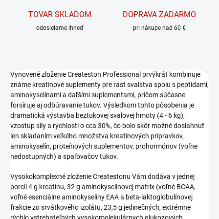
TOVAR SKLADOM
DOPRAVA ZADARMO
odosielame ihneď
pri nákupe nad 60 €
Vynovené zloženie Createston Professional prvýkrát kombinuje
známe kreatínové suplementy pre rast svalstva spolu s peptidami,
aminokyselinami a daľšími suplementami, pričom súčasne
forsíruje aj odbúravanie tukov. Výsledkom tohto pôsobenia je
dramatická výstavba beztukovej svalovej hmoty (4 - 6 kg),
vzostup sily a rýchlosti o cca 30%, čo bolo skôr možné dosiahnuť
len skladaním veľkého množstva kreatínových prípravkov,
aminokyselín, proteínových suplementov, prohormónov (voľne
nedostupných) a spaľovačov tukov.
Vysokokomplexné zloženie Createstonu Vám dodáva v jednej
porcii 4 g kreatínu, 32 g aminokyselinovej matrix (voľné BCAA,
voľné esenciálne aminokyseliny EAA a beta-laktoglobulínovej
frakcie zo srvátkového izolátu, 23,5 g jedinečných, extrémne
rýchlo vstrebateľných vysokomolekulárnych glukozových