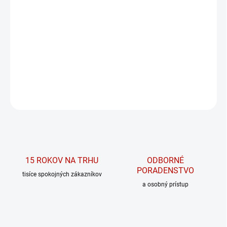
−
+
PRIDAŤ DO KOŠÍKA
Absolútne nabitý "all-in-one" doplnok pre splnenie nárokov na
výživu pri intenzívnej svalovej námahe teraz v novej vylepšenej
verzii 2018
DETAILNÉ INFORMÁCIE
OPÝTAŤ SA
15 ROKOV NA TRHU
ODBORNÉ
PORADENSTVO
tisíce spokojných zákazníkov
a osobný prístup