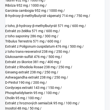
Taurín 952 mg / 1000 mg /
Ribóza 952 mg / 1000 mg /
Garcinia cambogia 952 mg / 1000 mg /
Β-hydroxy-β-methylbutyrát vápenatý 714 mg / 750 mg /
z toho, β-hydroxy-β-methylbutyrát 571 mg / 600 mg /
Extrakt zo želéka 571 mg / 600 mg /
z toho saponiny 286 mg / 300 mg /
Tribulus Terrestris 571 mg / 600 mg /
Extrakt z Poligonum cuspidatum 476 mg / 500 mg /
z toho trans-resveratrol 238 mg / 250 mg /
Glukosamin-sulfát 476 mg / 500 mg /
Extrakt zo škorice 381 mg / 400 mg /
Extrakt z Rhodiola Rosae 238 mg / 250 mg /
Ginseng extrakt 238 mg / 250 mg /
Ashwagandha extrakt 238 mg / 250 mg /
D-Pinitol 190 mg / 200 mg /
Cordyceps extrakt 143 mg / 150 mg /
Phosphatidylserin 95 mg / 100 mg /
Cholín 95 mg / 100 mg /
Extrakt z hroznových semiačok 95 mg / 100 mg /
Inositol 48 mg / 50 mg /