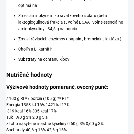
optimálna
Zmes aminokyselín zo srvátkového izolátu (beta
laktoglogulínová frakcia ) , voľné BCAA , voľné esenciálne
aminokyseliny - 34,5 g na porciu
Zmes tráviacich enzýmov ( papain , bromelain , laktáza )
Cholín a L- karnitín
Substráty na ochranu kĺbov
Nutričné hodnoty
Výživové hodnoty pomaranč, ovocný punč:
/ 100 g RI * / porcia (105 g) ** RI *
Energia 1353 kJ 16% 1421 kJ 17%
319 kcal 16% 335 kcal 17%
Tuk 1,90 g 3% 2,0 g 3%
z toho nasýtené mastné kyseliny 0,60 g 3% 0,60 g 3%
Sacharidy 40,6 g 16% 42,6 g 16%