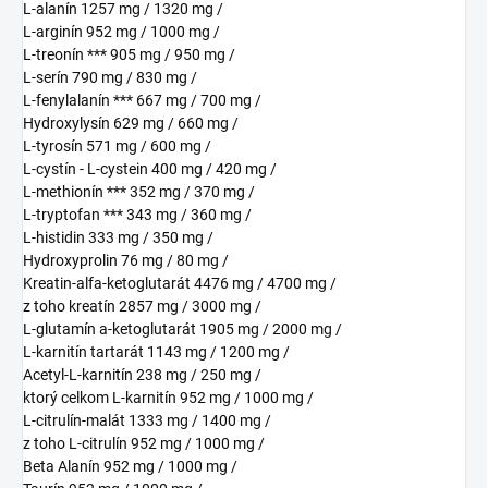
L-alanín 1257 mg / 1320 mg /
L-arginín 952 mg / 1000 mg /
L-treonín *** 905 mg / 950 mg /
L-serín 790 mg / 830 mg /
L-fenylalanín *** 667 mg / 700 mg /
Hydroxylysín 629 mg / 660 mg /
L-tyrosín 571 mg / 600 mg /
L-cystín - L-cystein 400 mg / 420 mg /
L-methionín *** 352 mg / 370 mg /
L-tryptofan *** 343 mg / 360 mg /
L-histidin 333 mg / 350 mg /
Hydroxyprolin 76 mg / 80 mg /
Kreatin-alfa-ketoglutarát 4476 mg / 4700 mg /
z toho kreatín 2857 mg / 3000 mg /
L-glutamín a-ketoglutarát 1905 mg / 2000 mg /
L-karnitín tartarát 1143 mg / 1200 mg /
Acetyl-L-karnitín 238 mg / 250 mg /
ktorý celkom L-karnitín 952 mg / 1000 mg /
L-citrulín-malát 1333 mg / 1400 mg /
z toho L-citrulín 952 mg / 1000 mg /
Beta Alanín 952 mg / 1000 mg /