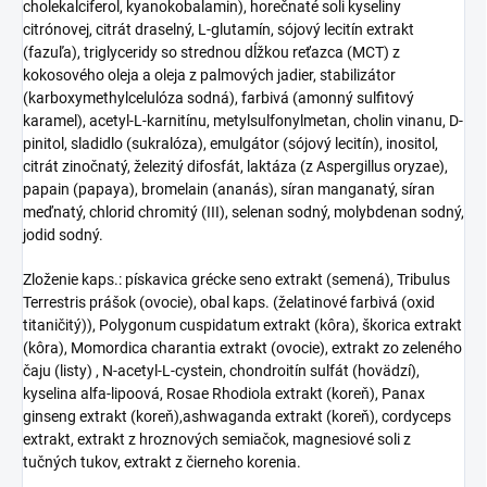
cholekalciferol, kyanokobalamin), horečnaté soli kyseliny
citrónovej, citrát draselný, L-glutamín, sójový lecitín extrakt
(fazuľa), triglyceridy so strednou dĺžkou reťazca (MCT) z
kokosového oleja a oleja z palmových jadier, stabilizátor
(karboxymethylcelulóza sodná), farbivá (amonný sulfitový
karamel), acetyl-L-karnitínu, metylsulfonylmetan, cholin vinanu, D-
pinitol, sladidlo (sukralóza), emulgátor (sójový lecitín), inositol,
citrát zinočnatý, železitý difosfát, laktáza (z Aspergillus oryzae),
papain (papaya), bromelain (ananás), síran manganatý, síran
meďnatý, chlorid chromitý (III), selenan sodný, molybdenan sodný,
jodid sodný.
Zloženie kaps.: pískavica grécke seno extrakt (semená), Tribulus
Terrestris prášok (ovocie), obal kaps. (želatinové farbivá (oxid
titaničitý)), Polygonum cuspidatum extrakt (kôra), škorica extrakt
(kôra), Momordica charantia extrakt (ovocie), extrakt zo zeleného
čaju (listy) , N-acetyl-L-cystein, chondroitín sulfát (hovädzí),
kyselina alfa-lipoová, Rosae Rhodiola extrakt (koreň), Panax
ginseng extrakt (koreň),ashwaganda extrakt (koreň), cordyceps
extrakt, extrakt z hroznových semiačok, magnesiové soli z
tučných tukov, extrakt z čierneho korenia.