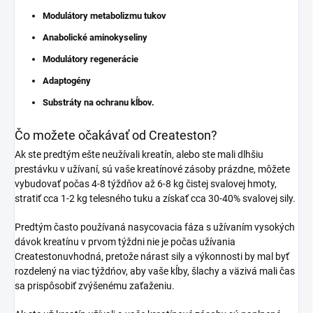
Modulátory metabolizmu tukov
Anabolické aminokyseliny
Modulátory regenerácie
Adaptogény
Substráty na ochranu kĺbov.
Čo možete očakávať od Createston?
Ak ste predtým ešte neužívali kreatín, alebo ste mali dlhšiu
prestávku v užívaní, sú vaše kreatínové zásoby prázdne, môžete
vybudovať počas 4-8 týždňov až 6-8 kg čistej svalovej hmoty,
stratiť cca 1-2 kg telesného tuku a získať cca 30-40% svalovej sily.
Predtým často používaná nasycovacia fáza s užívaním vysokých
dávok kreatínu v prvom týždni nie je počas užívania
Createstonuvhodná, pretože nárast sily a výkonnosti by mal byť
rozdelený na viac týždńov, aby vaše kĺby, šlachy a väzivá mali čas
sa prispôsobiť zvýšenému zaťaženiu.