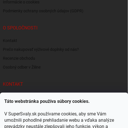
Informácie o cookies
Podmienky ochrany osobných údajov (GDPR)
O SPOLOČNOSTI
Kontakt
Prečo nakupovať výživové doplnky od nás?
Recenzie obchodu
Osobný odber v Žiline
KONTAKT
info
@
supersvaly.sk
Táto webstránka používa súbory cookies.
+421 940 719 718
V SuperSvaly.sk používame cookies, aby sme Vám
SuperSvaly.sk - doplnky výživy
umožnili pohodlné prehliadanie webu a vďaka analýze
prevádzky neustále zlepšovali jeho funkcie, výkon a