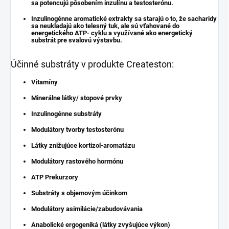
sa potencujú pôsobením inzulínu a testosterónu.
Inzulinogénne aromatické extrakty sa starajú o to, že sacharidy
sa neukladajú ako telesný tuk, ale sú vťahované do
energetického ATP- cyklu a využívané ako energetický
substrát pre svalovú výstavbu.
Účinné substráty v produkte Createston:
Vitamíny
Minerálne látky/ stopové prvky
Inzulinogénne substráty
Modulátory tvorby testosterónu
Látky znižujúce kortizol-aromatázu
Modulátory rastového hormónu
ATP Prekurzory
Substráty s objemovým účinkom
Modulátory asimilácie/zabudovávania
Anabolické ergogeniká (látky zvyšujúce výkon)