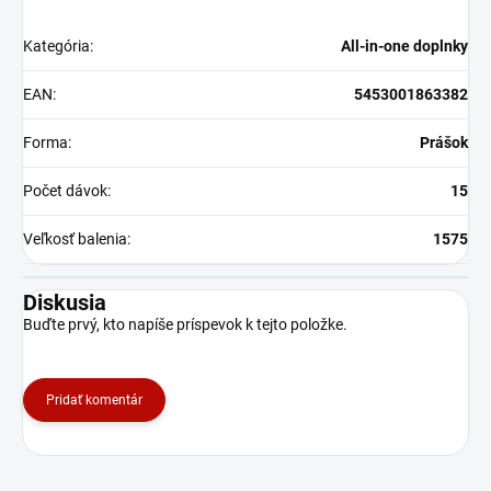
Kategória
:
All-in-one doplnky
EAN
:
5453001863382
Forma
:
Prášok
Počet dávok
:
15
Veľkosť balenia
:
1575
Diskusia
Buďte prvý, kto napíše príspevok k tejto položke.
Pridať komentár