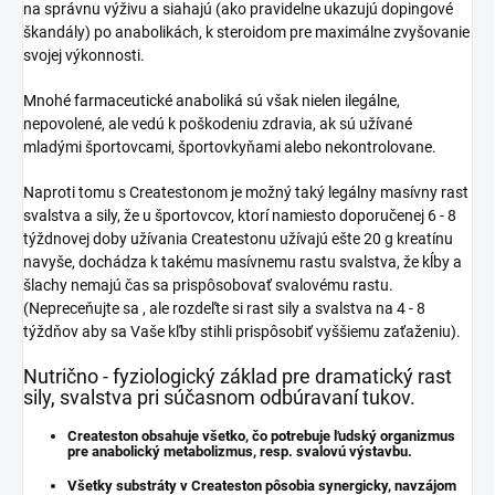
na správnu výživu a siahajú (ako pravidelne ukazujú dopingové
škandály) po anabolikách, k steroidom pre maximálne zvyšovanie
svojej výkonnosti.
Mnohé farmaceutické anaboliká sú však nielen ilegálne,
nepovolené, ale vedú k poškodeniu zdravia, ak sú užívané
mladými športovcami, športovkyňami alebo nekontrolovane.
Naproti tomu s Createstonom je možný taký legálny masívny rast
svalstva a sily, že u športovcov, ktorí namiesto doporučenej 6 - 8
týždnovej doby užívania Createstonu užívajú ešte 20 g kreatínu
navyše, dochádza k takému masívnemu rastu svalstva, že kĺby a
šlachy nemajú čas sa prispôsobovať svalovému rastu.
(Nepreceňujte sa , ale rozdeľte si rast sily a svalstva na 4 - 8
týždňov aby sa Vaše kľby stihli prispôsobiť vyššiemu zaťaženiu).
Nutrično - fyziologický základ pre dramatický rast
sily, svalstva pri súčasnom odbúravaní tukov.
Createston obsahuje všetko, čo potrebuje ľudský organizmus
pre anabolický metabolizmus, resp. svalovú výstavbu.
Všetky substráty v Createston pôsobia synergicky, navzájom