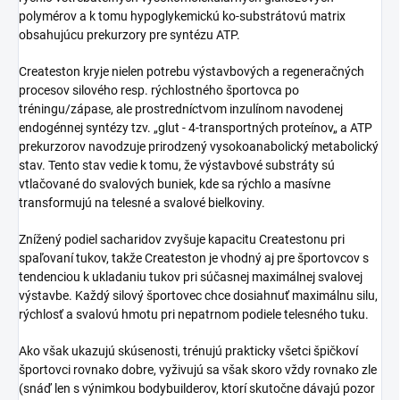
polymérov a k tomu hypoglykemickú ko-substrátovú matrix
obsahujúcu prekurzory pre syntézu ATP.
Createston kryje nielen potrebu výstavbových a regeneračných
procesov silového resp. rýchlostného športovca po
tréningu/zápase, ale prostredníctvom inzulínom navodenej
endogénnej syntézy tzv. „glut - 4-transportných proteínov„ a ATP
prekurzorov navodzuje prirodzený vysokoanabolický metabolický
stav. Tento stav vedie k tomu, že výstavbové substráty sú
vtlačované do svalových buniek, kde sa rýchlo a masívne
transformujú na telesné a svalové bielkoviny.
Znížený podiel sacharidov zvyšuje kapacitu Createstonu pri
spaľovaní tukov, takže Createston je vhodný aj pre športovcov s
tendenciou k ukladaniu tukov pri súčasnej maximálnej svalovej
výstavbe. Každý silový športovec chce dosiahnuť maximálnu silu,
rýchlosť a svalovú hmotu pri nepatrnom podiele telesného tuku.
Ako však ukazujú skúsenosti, trénujú prakticky všetci špičkoví
športovci rovnako dobre, vyživujú sa však skoro vždy rovnako zle
(snáď len s výnimkou bodybuilderov, ktorí skutočne dávajú pozor