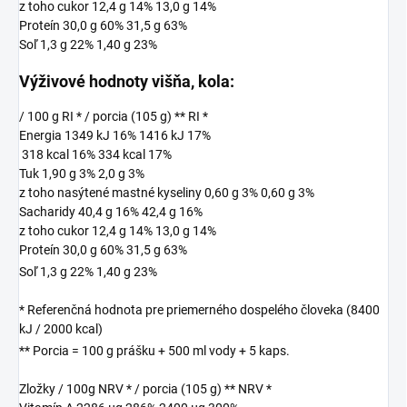
z toho cukor 12,4 g 14% 13,0 g 14%
Proteín 30,0 g 60% 31,5 g 63%
Soľ 1,3 g 22% 1,40 g 23%
Výživové hodnoty višňa, kola:
/ 100 g RI * / porcia (105 g) ** RI *
Energia 1349 kJ 16% 1416 kJ 17%
318 kcal 16% 334 kcal 17%
Tuk 1,90 g 3% 2,0 g 3%
z toho nasýtené mastné kyseliny 0,60 g 3% 0,60 g 3%
Sacharidy 40,4 g 16% 42,4 g 16%
z toho cukor 12,4 g 14% 13,0 g 14%
Proteín 30,0 g 60% 31,5 g 63%
Soľ 1,3 g 22% 1,40 g 23%
* Referenčná hodnota pre priemerného dospelého človeka (8400
kJ / 2000 kcal)
** Porcia = 100 g prášku + 500 ml vody + 5 kaps.
Zložky / 100g NRV * / porcia (105 g) ** NRV *