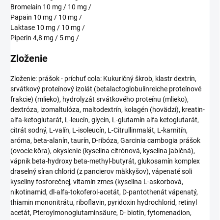
Bromelain 10 mg / 10 mg /
Papain 10 mg / 10 mg /
Laktase 10 mg / 10 mg /
Piperin 4,8 mg / 5 mg /
Zloženie
Zloženie: prášok - príchuť cola: Kukuričný škrob, klastr dextrín,
srvátkový proteínový izolát (betalactoglobulinreiche proteínové
frakcie) (mlieko), hydrolyzát srvátkového proteínu (mlieko),
dextróza, izomaltulóza, maltodextrín, kolagén (hovädzí), kreatin-
alfa-ketoglutarát, L-leucín, glycin, L-glutamín alfa ketoglutarát,
citrát sodný, L-valín, L-isoleucín, L-Citrullinmalát, L-karnitín,
aróma, beta-alanín, taurín, D-ribóza, Garcinia cambogia prášok
(ovocie kôra), okyslenie (kyselina citrónová, kyselina jablčná),
vápnik beta-hydroxy beta-methyl-butyrát, glukosamín komplex
draselný síran chlorid (z pancierov mäkkyšov), vápenaté soli
kyseliny fosforečnej, vitamín zmes (kyselina L-askorbová,
nikotinamid, dl-alfa-tokoferol-acetát, D-pantothenát vápenatý,
thiamin mononitrátu, riboflavin, pyridoxin hydrochlorid, retinyl
acetát, Pteroylmonoglutaminsäure, D- biotin, fytomenadion,