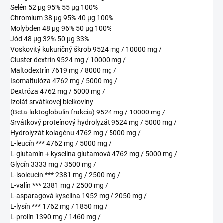
Selén 52 μg 95% 55 μg 100%
Chromium 38 μg 95% 40 μg 100%
Molybden 48 μg 96% 50 μg 100%
Jód 48 μg 32% 50 μg 33%
Voskovitý kukuričný škrob 9524 mg / 10000 mg /
Cluster dextrín 9524 mg / 10000 mg /
Maltodextrín 7619 mg / 8000 mg /
Isomaltulóza 4762 mg / 5000 mg /
Dextróza 4762 mg / 5000 mg /
Izolát srvátkovej bielkoviny
(Beta-laktoglobulin frakcia) 9524 mg / 10000 mg /
Srvátkový proteínový hydrolyzát 9524 mg / 5000 mg /
Hydrolyzát kolagénu 4762 mg / 5000 mg /
L-leucín *** 4762 mg / 5000 mg /
L-glutamín + kyselina glutamová 4762 mg / 5000 mg /
Glycín 3333 mg / 3500 mg /
L-isoleucín *** 2381 mg / 2500 mg /
L-valín *** 2381 mg / 2500 mg /
L-asparagová kyselina 1952 mg / 2050 mg /
L-lysín *** 1762 mg / 1850 mg /
L-prolín 1390 mg / 1460 mg /