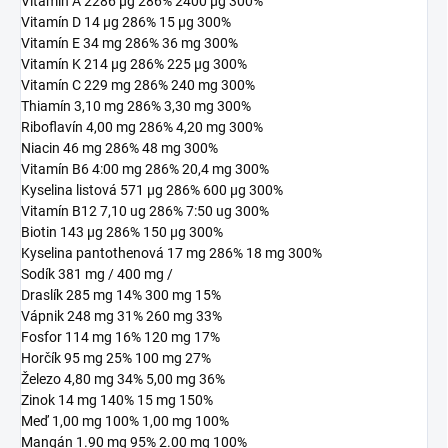
Vitamín A 2286 μg 286% 2400 μg 300%
Vitamín D 14 μg 286% 15 μg 300%
Vitamín E 34 mg 286% 36 mg 300%
Vitamín K 214 μg 286% 225 μg 300%
Vitamín C 229 mg 286% 240 mg 300%
Thiamín 3,10 mg 286% 3,30 mg 300%
Riboflavín 4,00 mg 286% 4,20 mg 300%
Niacin 46 mg 286% 48 mg 300%
Vitamín B6 4:00 mg 286% 20,4 mg 300%
Kyselina listová 571 μg 286% 600 μg 300%
Vitamín B12 7,10 ug 286% 7:50 ug 300%
Biotin 143 μg 286% 150 μg 300%
Kyselina pantothenová 17 mg 286% 18 mg 300%
Sodík 381 mg / 400 mg /
Draslík 285 mg 14% 300 mg 15%
Vápnik 248 mg 31% 260 mg 33%
Fosfor 114 mg 16% 120 mg 17%
Horčík 95 mg 25% 100 mg 27%
Železo 4,80 mg 34% 5,00 mg 36%
Zinok 14 mg 140% 15 mg 150%
Meď 1,00 mg 100% 1,00 mg 100%
Mangán 1.90 mg 95% 2.00 mg 100%