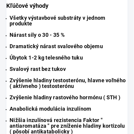
Kľúčové výhody
Všetky výstavbové substráty v jednom
produkte
Nárast sily o 30 - 35 %
Dramatický nárast svalového objemu
Úbytok 1-2 kg telesného tuku
Svalový rast bez tukov
Zvýšenie hladiny testosterónu, hlavne voľného
( aktívneho ) testosterónu
Zvýšenie hladiny rastového hormónu ( STH )
Anabolická modulácia inzulínom
Nižšia inzulínová rezistencia Faktor "
antiaromatáza " pre zníženie hladiny kortizolu
( pôsobí antikatabolicky )