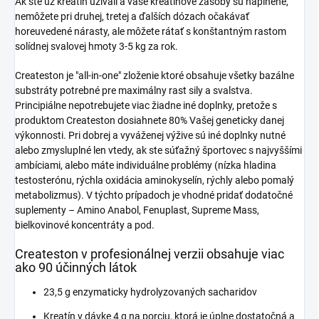
Ak ste už kreatín užívali a vaše kreatínové zásoby sú naplnené,
nemôžete pri druhej, tretej a ďalších dózach očakávať
horeuvedené nárasty, ale môžete rátať s konštantným rastom
solídnej svalovej hmoty 3-5 kg za rok.
Createston je "all-in-one" zloženie ktoré obsahuje všetky bazálne
substráty potrebné pre maximálny rast sily a svalstva.
Principiálne nepotrebujete viac žiadne iné doplnky, pretože s
produktom Createston dosiahnete 80% Vašej geneticky danej
výkonnosti. Pri dobrej a vyváženej výžive sú iné doplnky nutné
alebo zmysluplné len vtedy, ak ste súťažný športovec s najvyššími
ambíciami, alebo máte individuálne problémy (nízka hladina
testosterónu, rýchla oxidácia aminokyselín, rýchly alebo pomalý
metabolizmus). V týchto prípadoch je vhodné pridať dodatočné
suplementy – Amino Anabol, Fenuplast, Supreme Mass,
bielkovinové koncentráty a pod.
Createston v profesionálnej verzii obsahuje viac
ako 90 účinných látok
23,5 g enzymaticky hydrolyzovaných sacharidov
Kreatín v dávke 4 g na porciu, ktorá je úplne dostatočná a